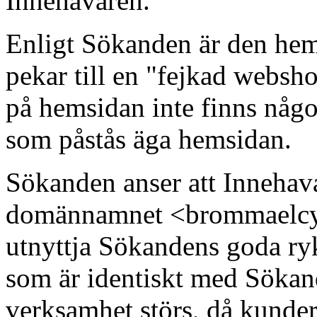
Innehavaren.
Enligt Sökanden är den he
pekar till en "fejkad websh
på hemsidan inte finns någ
som påstås äga hemsidan.
Sökanden anser att Innehava
domännamnet <brommaelcyke
utnyttja Sökandens goda r
som är identiskt med Sökan
verksamhet störs, då kunde