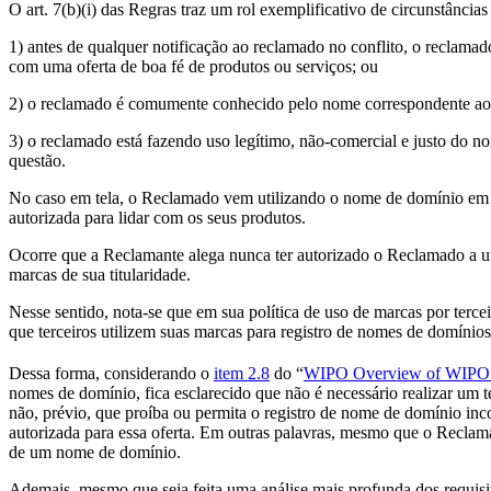
O art. 7(b)(i) das Regras traz um rol exemplificativo de circunstânc
1) antes de qualquer notificação ao reclamado no conflito, o reclam
com uma oferta de boa fé de produtos ou serviços; ou
2) o reclamado é comumente conhecido pelo nome correspondente ao 
3) o reclamado está fazendo uso legítimo, não-comercial e justo do
questão.
No caso em tela, o Reclamado vem utilizando o nome de domínio em di
autorizada para lidar com os seus produtos.
Ocorre que a Reclamante alega nunca ter autorizado o Reclamado a ut
marcas de sua titularidade.
Nesse sentido, nota-se que em sua política de uso de marcas por terce
que terceiros utilizem suas marcas para registro de nomes de domínios
Dessa forma, considerando o
item 2.8
do “
WIPO Overview of WIPO P
nomes de domínio, fica esclarecido que não é necessário realizar um 
não, prévio, que proíba ou permita o registro de nome de domínio i
autorizada para essa oferta. Em outras palavras, mesmo que o Reclamad
de um nome de domínio.
Ademais, mesmo que seja feita uma análise mais profunda dos requisit