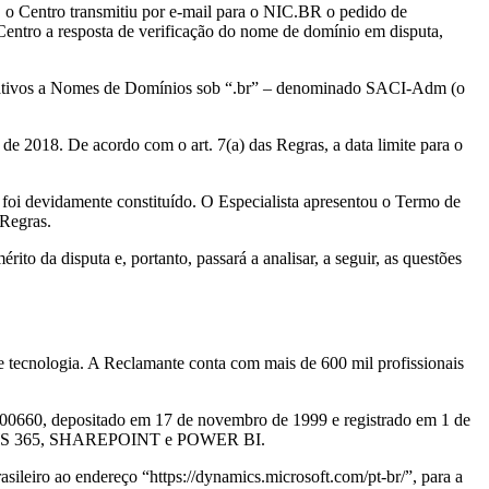
o Centro transmitiu por e-mail para o NIC.BR o pedido de
entro a resposta de verificação do nome de domínio em disputa,
relativos a Nomes de Domínios sob “.br” – denominado SACI-Adm (o
e 2018. De acordo com o art. 7(a) das Regras, a data limite para o
foi devidamente constituído. O Especialista apresentou o Termo de
 Regras.
o da disputa e, portanto, passará a analisar, a seguir, as questões
e tecnologia. A Reclamante conta com mais de 600 mil profissionais
200660, depositado em 17 de novembro de 1999 e registrado em 1 de
INDOWS 365, SHAREPOINT e POWER BI.
leiro ao endereço “https://dynamics.microsoft.com/pt-br/”, para a