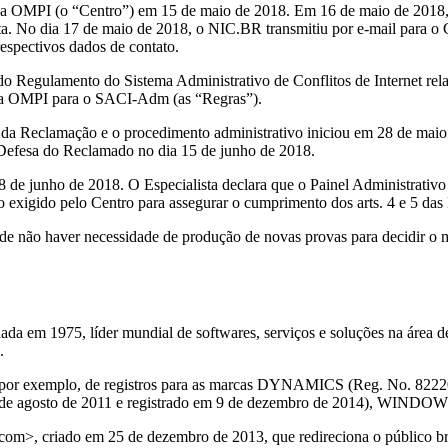
a OMPI (o “Centro”) em 15 de maio de 2018. Em 16 de maio de 2018, 
a. No dia 17 de maio de 2018, o NIC.BR transmitiu por e-mail para o C
respectivos dados de contato.
s do Regulamento do Sistema Administrativo de Conflitos de Internet 
da OMPI para o SACI-Adm (as “Regras”).
 da Reclamação e o procedimento administrativo iniciou em 28 de maio d
 Defesa do Reclamado no dia 15 de junho de 2018.
e junho de 2018. O Especialista declara que o Painel Administrativo 
 exigido pelo Centro para assegurar o cumprimento dos arts. 4 e 5 das
 não haver necessidade de produção de novas provas para decidir o mérit
a em 1975, líder mundial de softwares, serviços e soluções na área d
.
ra, por exemplo, de registros para as marcas DYNAMICS (Reg. No. 822
 4 de agosto de 2011 e registrado em 9 de dezembro de 2014), W
m>, criado em 25 de dezembro de 2013, que redireciona o público brasi