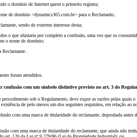
endo o domínio de Internet quem o primeiro registra;
e do nome de domínio <dynamics365.com.br> para o Reclamado;
amante, sendo de extremo interesse desta;
lizados o que afastaria por completo a confusão, uma vez que os consum
com o nome de domínio;
da Reclamante.
mento foram atendidos.
ar confusão com um símbolo distintivo previsto no art. 3 do Regul
 procedimento sob o Regulamento, deve expor as razões pelas quais o 
existência de pelo menos um dos seguintes requisitos, em relação ao 
onfusão com uma marca de titularidade do reclamante, depositada antes do
nfusão com uma marca de titularidade do reclamante, que ainda não tenh
 art. 126 da Lei nº 9.279/96 (Lei da Propriedade Industrial); ou