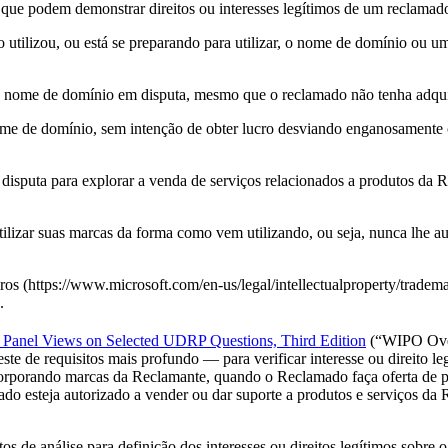
ias que podem demonstrar direitos ou interesses legítimos de um reclama
ado utilizou, ou está se preparando para utilizar, o nome de domínio 
nome de domínio em disputa, mesmo que o reclamado não tenha adquir
 nome de domínio, sem intenção de obter lucro desviando enganosament
sputa para explorar a venda de serviços relacionados a produtos da R
ilizar suas marcas da forma como vem utilizando, ou seja, nunca lhe a
iros (https://www.microsoft.com/en-us/legal/intellectualproperty/trade
.
anel Views on Selected UDRP Questions, Third Edition
(“WIPO Ove
teste de requisitos mais profundo — para verificar interesse ou direi
ncorporando marcas da Reclamante, quando o Reclamado faça oferta de 
o esteja autorizado a vender ou dar suporte a produtos e serviços da Re
os de análise para definição dos interesses ou direitos legítimos sobr