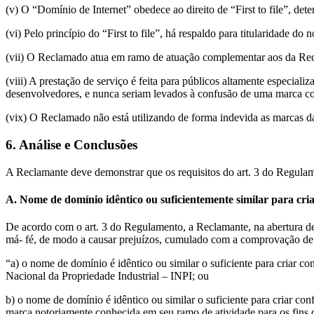
(v) O “Domínio de Internet” obedece ao direito de “First to file”, det
(vi) Pelo princípio do “First to file”, há respaldo para titularidad
(vii) O Reclamado atua em ramo de atuação complementar aos da Recl
(viii) A prestação de serviço é feita para públicos altamente especia
desenvolvedores, e nunca seriam levados à confusão de uma marca 
(vix) O Reclamado não está utilizando de forma indevida as marcas 
6. Análise e Conclusões
A Reclamante deve demonstrar que os requisitos do art. 3 do Regula
A. Nome de domínio idêntico ou suficientemente similar para cri
De acordo com o art. 3 do Regulamento, a Reclamante, na abertura de
má- fé, de modo a causar prejuízos, cumulado com a comprovação de 
“a) o nome de domínio é idêntico ou similar o suficiente para criar c
Nacional da Propriedade Industrial – INPI; ou
b) o nome de domínio é idêntico ou similar o suficiente para criar co
marca notoriamente conhecida em seu ramo de atividade para os fins do