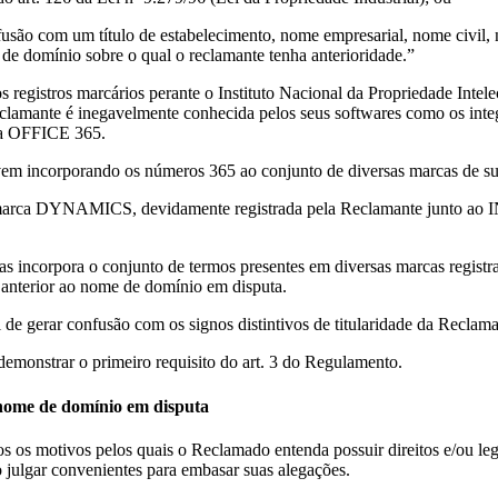
onfusão com um título de estabelecimento, nome empresarial, nome civi
de domínio sobre o qual o reclamante tenha anterioridade.”
os registros marcários perante o Instituto Nacional da Propriedade Int
mante é inegavelmente conhecida pelos seus softwares como os integr
ca OFFICE 365.
em incorporando os números 365 ao conjunto de diversas marcas de sua t
marca DYNAMICS, devidamente registrada pela Reclamante junto ao INP
nas incorpora o conjunto de termos presentes em diversas marcas r
anterior ao nome de domínio em disputa.
 de gerar confusão com os signos distintivos de titularidade da Reclama
demonstrar o primeiro requisito do art. 3 do Regulamento.
 nome de domínio em disputa
os os motivos pelos quais o Reclamado entenda possuir direitos e/ou le
julgar convenientes para embasar suas alegações.