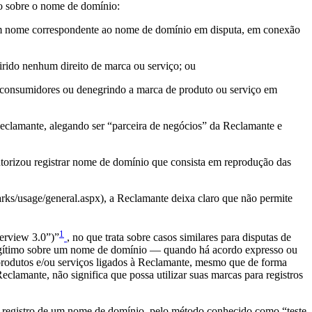
do sobre o nome de domínio:
ou um nome correspondente ao nome de domínio em disputa, em conexão
ido nenhum direito de marca ou serviço; ou
e consumidores ou denegrindo a marca de produto ou serviço em
eclamante, alegando ser “parceira de negócios” da Reclamante e
utorizou registrar nome de domínio que consista em reprodução das
marks/usage/general.aspx), a Reclamante deixa claro que não permite
1
rview 3.0”)”
, no que trata sobre casos similares para disputas de
to legítimo sobre um nome de domínio — quando há acordo expresso ou
produtos e/ou serviços ligados à Reclamante, mesmo que de forma
clamante, não significa que possa utilizar suas marcas para registros
e o registro de um nome de domínio, pelo método conhecido como “teste