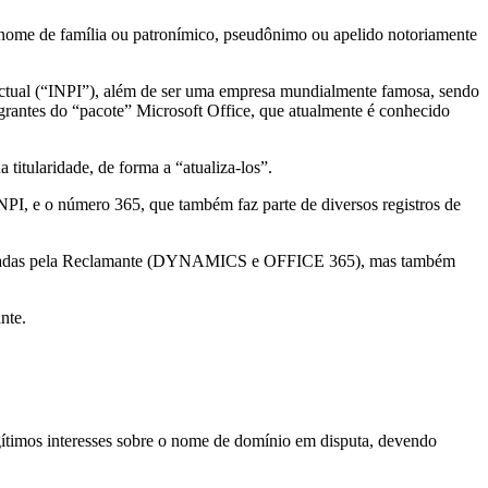
l, nome de família ou patronímico, pseudônimo ou apelido notoriamente
electual (“INPI”), além de ser uma empresa mundialmente famosa, sendo
antes do “pacote” Microsoft Office, que atualmente é conhecido
itularidade, de forma a “atualiza-los”.
I, e o número 365, que também faz parte de diversos registros de
egistradas pela Reclamante (DYNAMICS e OFFICE 365), mas também
nte.
gítimos interesses sobre o nome de domínio em disputa, devendo