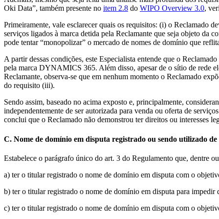
Oki Data”, também presente no
item 2.8
do
WIPO Overview 3.0
, ve
Primeiramente, vale esclarecer quais os requisitos: (i) o Reclamado de
serviços ligados à marca detida pela Reclamante que seja objeto da cont
pode tentar “monopolizar” o mercado de nomes de domínio que reflit
A partir dessas condições, este Especialista entende que o Reclamado 
pela marca DYNAMICS 365. Além disso, apesar de o sítio de rede ele
Reclamante, observa-se que em nenhum momento o Reclamado expõe, d
do requisito (iii).
Sendo assim, baseado no acima exposto e, principalmente, consideran
independentemente de ser autorizada para venda ou oferta de serviço
conclui que o Reclamado não demonstrou ter direitos ou interesses l
C. Nome de domínio em disputa registrado ou sendo utilizado de
Estabelece o parágrafo único do art. 3 do Regulamento que, dentre o
a) ter o titular registrado o nome de domínio em disputa com o objetivo
b) ter o titular registrado o nome de domínio em disputa para impedi
c) ter o titular registrado o nome de domínio em disputa com o objetiv