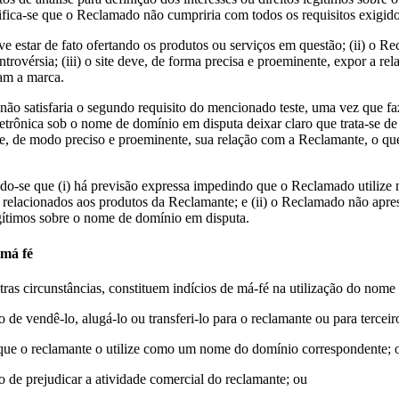
rifica-se que o Reclamado não cumpriria com todos os requisitos exigido
ve estar de fato ofertando os produtos ou serviços em questão; (ii) o R
rovérsia; (iii) o site deve, de forma precisa e proeminente, expor a rel
am a marca.
não satisfaria o segundo requisito do mencionado teste, uma vez que faz
trônica sob o nome de domínio em disputa deixar claro que trata-se d
e modo preciso e proeminente, sua relação com a Reclamante, o que,
do-se que (i) há previsão expressa impedindo que o Reclamado utilize
s relacionados aos produtos da Reclamante; e (ii) o Reclamado não apr
egítimos sobre o nome de domínio em disputa.
 má fé
utras circunstâncias, constituem indícios de má-fé na utilização do n
 de vendê-lo, alugá-lo ou transferi-lo para o reclamante ou para terceir
r que o reclamante o utilize como um nome do domínio correspondente; 
o de prejudicar a atividade comercial do reclamante; ou