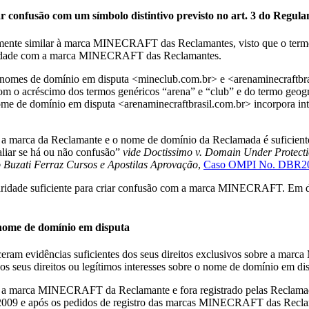
ar confusão com um símbolo distintivo previsto no art. 3 do Regul
temente similar à marca MINECRAFT das Reclamantes, visto que o t
laridade com a marca MINECRAFT das Reclamantes.
s nomes de domínio em disputa <mineclub.com.br> e <arenaminecraftbra
o acréscimo dos termos genéricos “arena” e “club” e do termo geográf
e de domínio em disputa <arenaminecraftbrasil.com.br> incorpora intei
e a marca da Reclamante e o nome de domínio da Reclamada é suficiente 
valiar se há ou não confusão”
vide
Doctissimo v. Domain Under Protectio
go Buzati Ferraz Cursos e Apostilas Aprovação
,
Caso OMPI No. DBR2
ridade suficiente para criar confusão com a marca MINECRAFT. Em deco
 nome de domínio em disputa
ceram evidências suficientes dos seus direitos exclusivos sobre a m
os seus direitos ou legítimos interesses sobre o nome de domínio em dis
 a marca MINECRAFT da Reclamante e fora registrado pelas Reclamad
009 e após os pedidos de registro das marcas MINECRAFT das Reclama