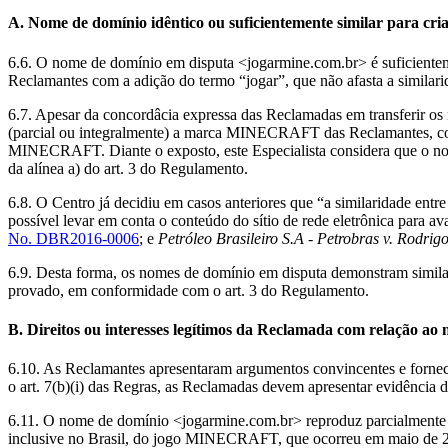
A. Nome de domínio idêntico ou suficientemente similar para cri
6.6. O nome de domínio em disputa <jogarmine.com.br> é suficien
Reclamantes com a adição do termo “jogar”, que não afasta a simi
6.7. Apesar da concordâcia expressa das Reclamadas em transferir o
(parcial ou integralmente) a marca MINECRAFT das Reclamantes, com 
MINECRAFT. Diante o exposto, este Especialista considera que o nom
da alínea a) do art. 3 do Regulamento.
6.8. O Centro já decidiu em casos anteriores que “a similaridade entr
possível levar em conta o conteúdo do sítio de rede eletrônica para a
No. DBR2016-0006
; e
Petróleo Brasileiro S.A - Petrobras v. Rodri
6.9. Desta forma, os nomes de domínio em disputa demonstram simila
provado, em conformidade com o art. 3 do Regulamento.
B. Direitos ou interesses legítimos da Reclamada com relação ao
6.10. As Reclamantes apresentaram argumentos convincentes e forne
o art. 7(b)(i) das Regras, as Reclamadas devem apresentar evidência d
6.11. O nome de domínio <jogarmine.com.br> reproduz parcialmente
inclusive no Brasil, do jogo MINECRAFT, que ocorreu em maio de 2