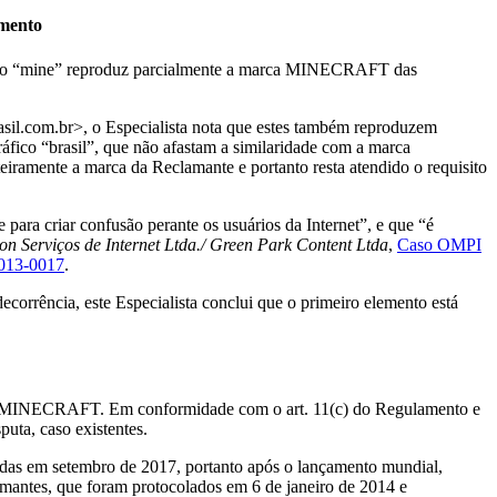
amento
ermo “mine” reproduz parcialmente a marca MINECRAFT das
sil.com.br>, o Especialista nota que estes também reproduzem
ico “brasil”, que não afastam a similaridade com a marca
ramente a marca da Reclamante e portanto resta atendido o requisito
para criar confusão perante os usuários da Internet”, e que “é
n Serviços de Internet Ltda./ Green Park Content Ltda
,
Caso OMPI
013-0017
.
rrência, este Especialista conclui que o primeiro elemento está
arca MINECRAFT. Em conformidade com o art. 11(c) do Regulamento e
puta, caso existentes.
as em setembro de 2017, portanto após o lançamento mundial,
ntes, que foram protocolados em 6 de janeiro de 2014 e