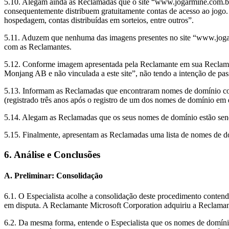
5.10. Alegam ainda as Reclamadas que o site “www.jogarmine.com.br
consequentemente distribuem gratuitamente contas de acesso ao jogo. 
hospedagem, contas distribuídas em sorteios, entre outros”.
5.11. Aduzem que nenhuma das imagens presentes no site “www.jogarmi
com as Reclamantes.
5.12. Conforme imagem apresentada pela Reclamante em sua Recla
Monjang AB e não vinculada a este site”, não tendo a intenção de pas
5.13. Informam as Reclamadas que encontraram nomes de domínio co
(registrado três anos após o registro de um dos nomes de domínio em 
5.14. Alegam as Reclamadas que os seus nomes de domínio estão sen
5.15. Finalmente, apresentam as Reclamadas uma lista de nomes de 
6. Análise e Conclusões
A. Preliminar: Consolidação
6.1. O Especialista acolhe a consolidação deste procedimento cont
em disputa. A Reclamante Microsoft Corporation adquiriu a Recla
6.2. Da mesma forma, entende o Especialista que os nomes de domíni