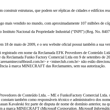
truir estruturas, que podem ser réplicas de cidades e edifícios reais
go mais vendido no mundo, com aproximadamente 107 milhões de cópi
stituto Nacional da Propriedade Industrial (“INPI”) (Reg. No. 84075
m 18 de maio de 2009, e o seu website oficial possui também a sua ve
foi registrado em nome da Reclamada EFK Provedores de Conteúdo Ltd
 da Reclamada Funko Factory Comercial Ltda em 9 de setembro de 201
renaminecraftbrasil.com.br> e <mineclub.com.br> não estão direcion
ferência à marca MINECRAFT das Reclamantes, sem sua autorização.
Provedores de Conteúdo Ltda. – ME e FunkoFactory Comercial Ltda. s
ais constam também como responsáveis técnico e administrativo dos no
uan Kavaleski fez parte de disputa de nome de domínio anterior, na qu
uziam a marca MINECRAFT (
Microsoft Corporation, Microsoft Informát