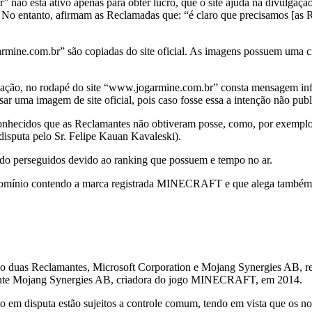
” não está ativo apenas para obter lucro, que o site ajuda na divul
No entanto, afirmam as Reclamadas que: “é claro que precisamos [as Re
ne.com.br” são copiadas do site oficial. As imagens possuem uma cria
mação, no rodapé do site “www.jogarmine.com.br” consta mensagem
sar uma imagem de site oficial, pois caso fosse essa a intenção não pu
nhecidos que as Reclamantes não obtiveram posse, como, por exemplo
disputa pelo Sr. Felipe Kauan Kavaleski).
do perseguidos devido ao ranking que possuem e tempo no ar.
domínio contendo a marca registrada MINECRAFT e que alega também n
endo duas Reclamantes, Microsoft Corporation e Mojang Synergies AB,
mante Mojang Synergies AB, criadora do jogo MINECRAFT, em 2014.
o em disputa estão sujeitos a controle comum, tendo em vista que os n