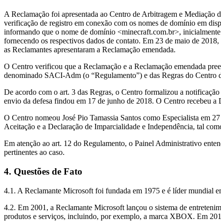
A Reclamação foi apresentada ao Centro de Arbitragem e Mediação d
verificação de registro em conexão com os nomes de domínio em dispu
informando que o nome de domínio <minecraft.com.br>, inicialmente 
fornecendo os respectivos dados de contato. Em 23 de maio de 2018
as Reclamantes apresentaram a Reclamação emendada.
O Centro verificou que a Reclamação e a Reclamação emendada preenc
denominado SACI-Adm (o “Regulamento”) e das Regras do Centro d
De acordo com o art. 3 das Regras, o Centro formalizou a notificação
envio da defesa findou em 17 de junho de 2018. O Centro recebeu a 
O Centro nomeou José Pio Tamassia Santos como Especialista em 27 de
Aceitação e a Declaração de Imparcialidade e Independência, tal como
Em atenção ao art. 12 do Regulamento, o Painel Administrativo entende
pertinentes ao caso.
4. Questões de Fato
4.1. A Reclamante Microsoft foi fundada em 1975 e é líder mundial em
4.2. Em 2001, a Reclamante Microsoft lançou o sistema de entretenimen
produtos e serviços, incluindo, por exemplo, a marca XBOX. Em 2