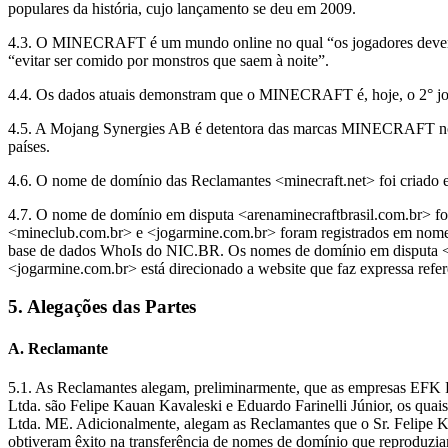
populares da história, cujo lançamento se deu em 2009.
4.3. O MINECRAFT é um mundo online no qual “os jogadores devem cons
“evitar ser comido por monstros que saem à noite”.
4.4. Os dados atuais demonstram que o MINECRAFT é, hoje, o 2° jo
4.5. A Mojang Synergies AB é detentora das marcas MINECRAFT no In
países.
4.6. O nome de domínio das Reclamantes <minecraft.net> foi criado e
4.7. O nome de domínio em disputa <arenaminecraftbrasil.com.br> 
<mineclub.com.br> e <jogarmine.com.br> foram registrados em nome
base de dados WhoIs do NIC.BR. Os nomes de domínio em disputa <a
<jogarmine.com.br> está direcionado a website que faz expressa re
5. Alegações das Partes
A. Reclamante
5.1. As Reclamantes alegam, preliminarmente, que as empresas EFK 
Ltda. são Felipe Kauan Kavaleski e Eduardo Farinelli Júnior, os qu
Ltda. ME. Adicionalmente, alegam as Reclamantes que o Sr. Felipe Ka
obtiveram êxito na transferência de nomes de domínio que reprod