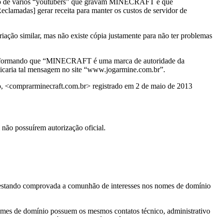
gação de vários “youtubers” que gravam MINECRAFT e que
clamadas] gerar receita para manter os custos de servidor de
ção similar, mas não existe cópia justamente para não ter problemas
 informando que “MINECRAFT é uma marca de autoridade da
blicaria tal mensagem no site “www.jogarmine.com.br”.
, <comprarminecraft.com.br> registrado em 2 de maio de 2013
ão possuírem autorização oficial.
 restando comprovada a comunhão de interesses nos nomes de domínio
omes de domínio possuem os mesmos contatos técnico, administrativo