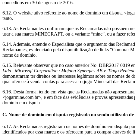
concedidos em 30 de agosto de 2016.
6.12. O website ativo referente ao nome de domínio em disputa <jo
tanto.
6.13. As Reclamantes confirmam que as Reclamadas não possuem nenh
usar a sua marca MINECRAFT, ou a variante “mine”, ou a fazer ref
6.14. Ademais, entende o Especialista que o argumento das Reclamada
Reclamantes, evidenciado pela disponibilização de links “Comprar
nome de domínio.
6.15. Relevante observar que no caso anterior No. DBR2017-0019 en
Ltda., Microsoft Corporation / Mojang Synergies AB v. Tiago Pentea
demonstraram ter direitos ou interesses legítimos sobre os nomes de
qual oferece à venda contas para acessar o jogo Minecraft das Recla
6.16. Desta forma, tendo em vista que as Reclamadas não apresentaram
<jogarmine.com.br>, e em face das evidências e provas apresentadas 
domínio em disputa.
C. Nome de domínio em disputa registrado ou sendo utilizado de
6.17. As Reclamadas registraram os nomes de domínio em disputa po
identificados por essa marca e os oferecem para a compra atravé