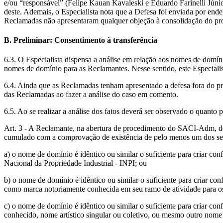
e/ou “responsável” (Felipe Kauan Kavaleski e Eduardo Farinelli Júnior)
deste. Ademais, o Especialista nota que a Defesa foi enviada por ende
Reclamadas não apresentaram qualquer objeção à consolidação do pr
B. Preliminar: Consentimento à transferência
6.3. O Especialista dispensa a análise em relação aos nomes de domí
nomes de domínio para as Reclamantes. Nesse sentido, este Especialis
6.4. Ainda que as Reclamadas tenham apresentado a defesa fora do praz
das Reclamadas ao fazer a análise do caso em comento.
6.5. Ao se realizar a análise dos fatos deverá ser observado o quanto p
Art. 3 - A Reclamante, na abertura de procedimento do SACI-Adm, dev
cumulado com a comprovação de existência de pelo menos um dos segui
a) o nome de domínio é idêntico ou similar o suficiente para criar co
Nacional da Propriedade Industrial - INPI; ou
b) o nome de domínio é idêntico ou similar o suficiente para criar co
como marca notoriamente conhecida em seu ramo de atividade para os f
c) o nome de domínio é idêntico ou similar o suficiente para criar c
conhecido, nome artístico singular ou coletivo, ou mesmo outro nome