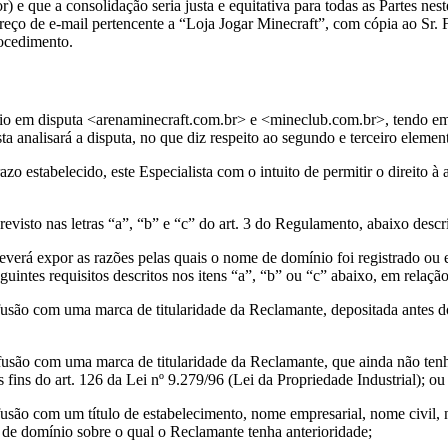
 e que a consolidação seria justa e equitativa para todas as Partes nes
reço de e-mail pertencente a “Loja Jogar Minecraft”, com cópia ao Sr. F
ocedimento.
nio em disputa <arenaminecraft.com.br> e <mineclub.com.br>, tendo em 
ta analisará a disputa, no que diz respeito ao segundo e terceiro ele
o estabelecido, este Especialista com o intuito de permitir o direito à
revisto nas letras “a”, “b” e “c” do art. 3 do Regulamento, abaixo descri
erá expor as razões pelas quais o nome de domínio foi registrado ou 
ntes requisitos descritos nos itens “a”, “b” ou “c” abaixo, em relaçã
nfusão com uma marca de titularidade da Reclamante, depositada antes do
nfusão com uma marca de titularidade da Reclamante, que ainda não tenha
ins do art. 126 da Lei nº 9.279/96 (Lei da Propriedade Industrial); ou
onfusão com um título de estabelecimento, nome empresarial, nome civil
 de domínio sobre o qual o Reclamante tenha anterioridade;