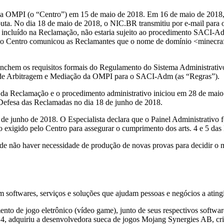
a OMPI (o “Centro”) em 15 de maio de 2018. Em 16 de maio de 2018, 
ta. No dia 18 de maio de 2018, o NIC.BR transmitiu por e-mail para o
incluído na Reclamação, não estaria sujeito ao procedimento SACI-Adm
, o Centro comunicou as Reclamantes que o nome de domínio <minecra
hem os requisitos formais do Regulamento do Sistema Administrativo 
e Arbitragem e Mediação da OMPI para o SACI-Adm (as “Regras”).
 da Reclamação e o procedimento administrativo iniciou em 28 de maio d
Defesa das Reclamadas no dia 18 de junho de 2018.
 junho de 2018. O Especialista declara que o Painel Administrativo f
 exigido pelo Centro para assegurar o cumprimento dos arts. 4 e 5 das
 não haver necessidade de produção de novas provas para decidir o mérit
 softwares, serviços e soluções que ajudam pessoas e negócios a atingi
to de jogo eletrônico (vídeo game), junto de seus respectivos software 
014, adquiriu a desenvolvedora sueca de jogos Mojang Synergies AB