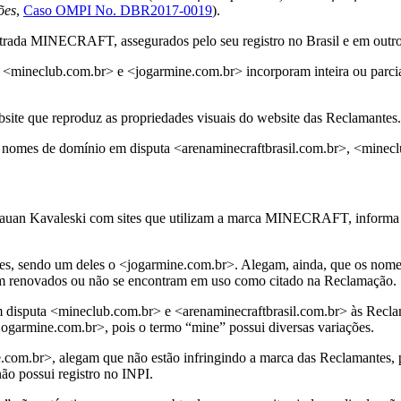
ões
,
Caso OMPI No. DBR2017-0019
).
istrada MINECRAFT, assegurados pelo seu registro no Brasil e em outr
>, <mineclub.com.br> e <jogarmine.com.br> incorporam inteira ou pa
ite que reproduz as propriedades visuais do website das Reclamantes.
 os nomes de domínio em disputa <arenaminecraftbrasil.com.br>, <mine
Kauan Kavaleski com sites que utilizam a marca MINECRAFT, informa qu
ites, sendo um deles o <jogarmine.com.br>. Alegam, ainda, que os no
am renovados ou não se encontram em uso como citado na Reclamação.
 disputa <mineclub.com.br> e <arenaminecraftbrasil.com.br> às Recl
garmine.com.br>, pois o termo “mine” possui diversas variações.
.com.br>, alegam que não estão infringindo a marca das Reclamantes, p
ão possui registro no INPI.