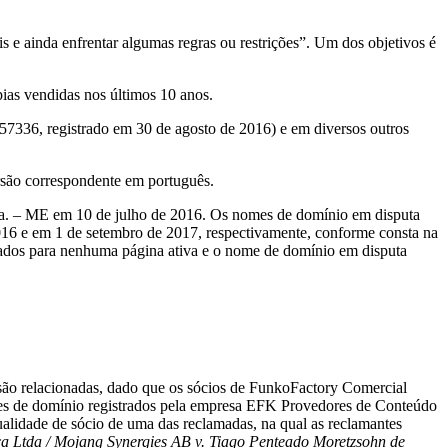
 e ainda enfrentar algumas regras ou restrições”. Um dos objetivos é
as vendidas nos últimos 10 anos.
7336, registrado em 30 de agosto de 2016) e em diversos outros
rsão correspondente em português.
a. – ME em 10 de julho de 2016. Os nomes de domínio em disputa
6 e em 1 de setembro de 2017, respectivamente, conforme consta na
ados para nenhuma página ativa e o nome de domínio em disputa
ão relacionadas, dado que os sócios de FunkoFactory Comercial
mes de domínio registrados pela empresa EFK Provedores de Conteúdo
alidade de sócio de uma das reclamadas, na qual as reclamantes
ica Ltda / Mojang Synergies AB v. Tiago Penteado Moretzsohn de