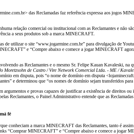
garmine.com.br> das Reclamadas faz referência expressa aos jogos M
uma relação comercial ou institucional com as Reclamantes e não são
erência a seus produtos sob a marca MINECRAFT.
s de utilizar o site “www.jogarmine.com.br” para divulgação de Youtu
 MINECRAFT” e “Compre abaixo e comece a jogar MINECRAFT agora!” e
volvendo as Reclamantes e o mesmo Sr. Felipe Kauan Kavaleski, na qu
do Moretzsohn de Castro / Vire Network Comercial Ltda. - ME / Kavale
 domínio em disputa, pois “o nome de domínio em disputa <lojaminecraf
mantes” e determinou que “os nomes de domínio sejam transferidos para
 argumentos e provas capazes de justificar a existência de direitos ou
pelas Reclamantes, o Painel Administrativo entende que as Reclamadas 
 má fé
rque conheciam a marca MINECRAFT das Reclamantes, tanto é assim qu
s de links “Comprar MINECRAFT” e “Compre abaixo e comece a jogar M