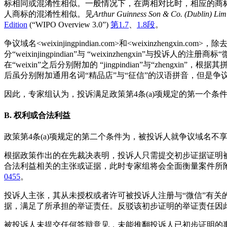
标相同或混淆性相似。一般情况下，在两相对比时，相应的商
人商标的混淆性相似。见
Arthur Guinness Son & Co. (Dublin) Lim
Edition
(“WIPO Overview 3.0”)
第1.7
、
1.8段
。
争议域名<weixinjingpindian.com>和<weixinzhengxin.c
分“weixinjingpindian”与 “weixinzhengxin
在“weixin”之后分别附加的 “jingpindian”与“zhe
后虽分别附加通用名词“精品店”与“征信”的汉语拼音，但是争议域名<weix
因此，专家组认为，投诉满足政策第4条(a)项规定的第一个条
B. 权利或合法利益
政策第4条(a)项规定的第二个条件为，被投诉人就争议域名
根据政策作出的在先裁决表明，投诉人只需提交初步证据证明
合法利益相关的主张或证据，此时专家组将会全面衡量案件所
0455
。
投诉人主张，其从未授权或者许可被投诉人注册与“微信”有关
据，满足了所承担的举证责任。反驳该初步证明的举证责任因
被投诉人未提交任何答辩意见，未能推翻投诉人已初步证明的事