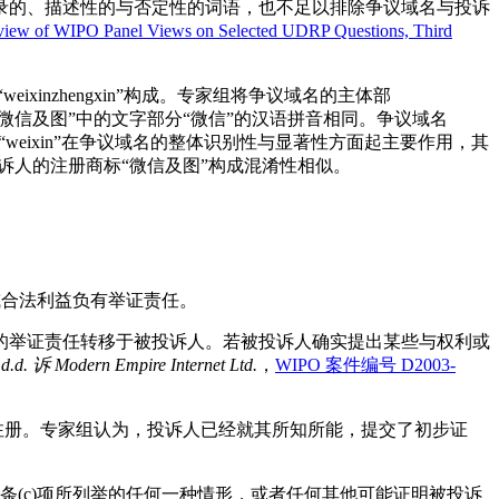
录的、描述性的与否定性的词语，也不足以排除争议域名与投诉
ew of WIPO Panel Views on Selected UDRP Questions, Third
ian”与 “weixinzhengxin”构成。专家组将争议域名的主体部
诉人注册商标“微信及图”中的文字部分“微信”的汉语拼音相同。争议域名
组认为，“weixin”在争议域名的整体识别性与显著性方面起主要作用，其
>整体上与投诉人的注册商标“微信及图”构成混淆性相似。
或合法利益负有举证责任。
的举证责任转移于被投诉人。若被投诉人确实提出某些与权利或
 d.d.
诉
Modern Empire Internet Ltd.
，
WIPO 案件编号 D2003-
注册。专家组认为，投诉人已经就其所知所能，提交了初步证
(c)项所列举的任何一种情形，或者任何其他可能证明被投诉