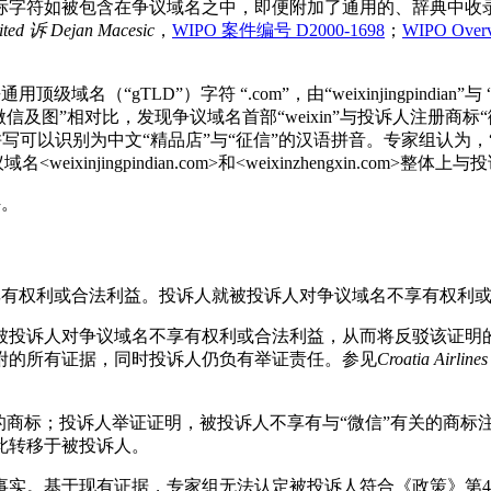
标字符如被包含在争议域名之中，即便附加了通用的、辞典中收
ited
诉
Dejan Macesic
，
WIPO 案件编号 D2000-1698
；
WIPO Overvi
om>，除去通用顶级域名（“gTLD”）字符 “.com”，由“weixinjingpind
”与投诉人的注册商标“微信及图”相对比，发现争议域名首部“weixin”与投
ngxin”，根据其拼写可以识别为中文“精品店”与“征信”的汉语拼音。专家
injingpindian.com>和<weixinzhengxin.com
件。
不享有权利或合法利益。投诉人就被投诉人对争议域名不享有权利
被投诉人对争议域名不享有权利或合法利益，从而将反驳该证明
附的所有证据，同时投诉人仍负有举证责任。参见
Croatia Airlines
的商标；投诉人举证证明，被投诉人不享有与“微信”有关的商标
此转移于被投诉人。
实。基于现有证据，专家组无法认定被投诉人符合《政策》第4条