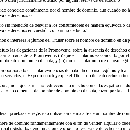
os o bien jurídicamente tutelado por alguna reserva de derechos; o
n) ha sido conocido comúnmente por el nombre de dominio, aun cuando no 
rva de derechos; o
inio sin intención de desviar a los consumidores de manera equivoca o 
rva de derechos en cuestión con ánimo de lucro.”
s o intereses legítimos del Titular sobre el nombre de dominio en disp
 refutó las alegaciones de la Promovente, sobre la ausencia de derechos o
r con la marca de la Promovente; (ii) que el Titular no es conocido por 
ombre de dominio en disputa; y (iii) que el Titular no hace un uso legí
r proporcionado el Titular evidencias de haber hecho uso legítimo y lea
o servicios, el Experto concluye que el Titular no tiene derechos o int
sputa, nota que el mismo redirecciona a un sitio con enlaces patrocinado
eal o no comercial del nombre de dominio en disputa, razón por la cual s
sideran pruebas del registro o utilización de mala fe de un nombre de dom
nombre de dominio fundamentalmente con el fin de vender, alquilar o ced
omercial registrado, denominación de origen o reserva de derechos o a un