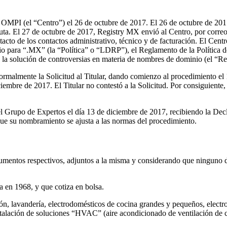
a OMPI (el “Centro”) el 26 de octubre de 2017. El 26 de octubre de 201
puta. El 27 de octubre de 2017, Registry MX envió al Centro, por correo 
cto de los contactos administrativo, técnico y de facturación. El Centro
io para “.MX” (la “Política” o “LDRP”), el Reglamento de la Política 
la solución de controversias en materia de nombres de dominio (el “R
formalmente la Solicitud al Titular, dando comienzo al procedimiento e
ciembre de 2017. El Titular no contestó a la Solicitud. Por consiguiente,
rupo de Expertos el día 13 de diciembre de 2017, recibiendo la Decla
ue su nombramiento se ajusta a las normas del procedimiento.
cumentos respectivos, adjuntos a la misma y considerando que ninguno de
a en 1968, y que cotiza en bolsa.
ación, lavandería, electrodomésticos de cocina grandes y pequeños, elec
nstalación de soluciones “HVAC” (aire acondicionado de ventilación de c