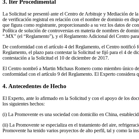
3. Iter Procedimental
La Solicitud se presentó ante el Centro de Arbitraje y Mediación de l
de verificación registral en relación con el nombre de dominio en dis
que figura como registrante, proporcionando a su vez los datos de conta
Política de solución de controversias en materia de nombres de domin
“.MX” (el “Reglamento”), y el Reglamento Adicional del Centro para 
De conformidad con el artículo 4 del Reglamento, el Centro notificó 
Reglamento, el plazo para contestar la Solicitud se fijó para el 4 de di
contestación a la Solicitud el 10 de diciembre de 2017.
El Centro nombró a Martin Michaus Romero como miembro único del G
conformidad con el artículo 9 del Reglamento. El Experto considera q
4. Antecedentes de Hecho
El Experto, ante lo afirmado en la Solicitud y con el apoyo de los do
los siguientes hechos:
(i) La Promovente es una sociedad con domicilio en China, establecid
(ii) La Promovente se especializa en el tratamiento del aire, refriger
Promovente ha tenido varios proyectos de alto perfil, tal y como la i