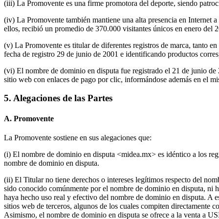
(iii) La Promovente es una firme promotora del deporte, siendo patro
(iv) La Promovente también mantiene una alta presencia en Internet
ellos, recibió un promedio de 370.000 visitantes únicos en enero del 
(v) La Promovente es titular de diferentes registros de marca, tant
fecha de registro 29 de junio de 2001 e identificando productos corres
(vi) El nombre de dominio en disputa fue registrado el 21 de junio d
sitio web con enlaces de pago por clic, informándose además en el m
5. Alegaciones de las Partes
A. Promovente
La Promovente sostiene en sus alegaciones que:
(i) El nombre de dominio en disputa <midea.mx> es idéntico a los regi
nombre de dominio en disputa.
(ii) El Titular no tiene derechos o intereses legítimos respecto del no
sido conocido comúnmente por el nombre de dominio en disputa, ni ha 
haya hecho uso real y efectivo del nombre de dominio en disputa. A est
sitios web de terceros, algunos de los cuales compiten directamente c
Asimismo, el nombre de dominio en disputa se ofrece a la venta a USD 