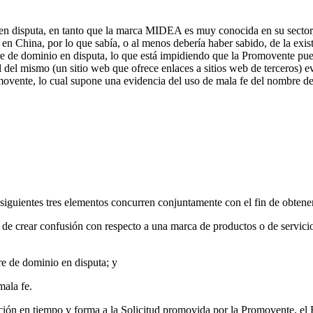
io en disputa, en tanto que la marca MIDEA es muy conocida en su sect
en China, por lo que sabía, o al menos debería haber sabido, de la exis
re de dominio en disputa, lo que está impidiendo que la Promovente pue
 del mismo (un sitio web que ofrece enlaces a sitios web de terceros) e
romovente, lo cual supone una evidencia del uso de mala fe del nombre 
siguientes tres elementos concurren conjuntamente con el fin de obtene
o de crear confusión con respecto a una marca de productos o de servici
bre de dominio en disputa; y
mala fe.
tación en tiempo y forma a la Solicitud promovida por la Promovente, el