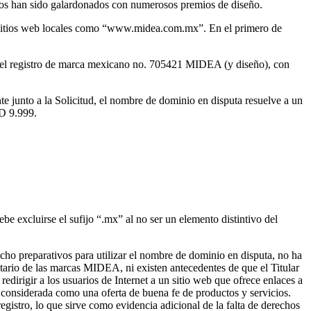
ctos han sido galardonados con numerosos premios de diseño.
s sitios web locales como “www.midea.com.mx”. En el primero de
s, el registro de marca mexicano no. 705421 MIDEA (y diseño), con
 junto a la Solicitud, el nombre de dominio en disputa resuelve a un
SD 9.999.
e excluirse el sufijo “.mx” al no ser un elemento distintivo del
hecho preparativos para utilizar el nombre de dominio en disputa, no ha
ario de las marcas MIDEA, ni existen antecedentes de que el Titular
edirigir a los usuarios de Internet a un sitio web que ofrece enlaces a
r considerada como una oferta de buena fe de productos y servicios.
gistro, lo que sirve como evidencia adicional de la falta de derechos