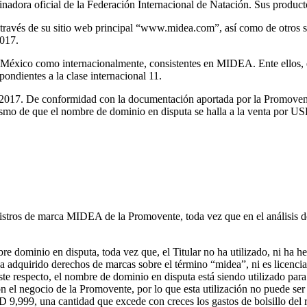
cinadora oficial de la Federación Internacional de Natación. Sus produ
 a través de su sitio web principal “www.midea.com”, así como de otro
2017.
o en México como internacionalmente, consistentes en MIDEA. Ente ello
pondientes a la clase internacional 11.
e 2017. De conformidad con la documentación aportada por la Promovente
ismo de que el nombre de dominio en disputa se halla a la venta por U
stros de marca MIDEA de la Promovente, toda vez que en el análisis deb
mbre dominio en disputa, toda vez que, el Titular no ha utilizado, ni ha 
adquirido derechos de marcas sobre el término “midea”, ni es licenciat
e respecto, el nombre de dominio en disputa está siendo utilizado para r
on el negocio de la Promovente, por lo que esta utilización no puede se
9,999, una cantidad que excede con creces los gastos de bolsillo del re