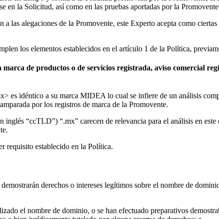
se en la Solicitud, así como en las pruebas aportadas por la Promovente
ión a las alegaciones de la Promovente, este Experto acepta como ciert
umplen los elementos establecidos en el artículo 1 de la Política, previam
a marca de productos o de servicios registrada, aviso comercial re
 es idéntico a su marca MIDEA lo cual se infiere de un análisis comp
mparada por los registros de marca de la Promovente.
 en inglés “ccTLD”) “.mx” carecen de relevancia para el análisis en est
te.
 requisito establecido en la Política.
se demostrarán derechos o intereses legítimos sobre el nombre de dominio
utilizado el nombre de dominio, o se han efectuado preparativos demostr