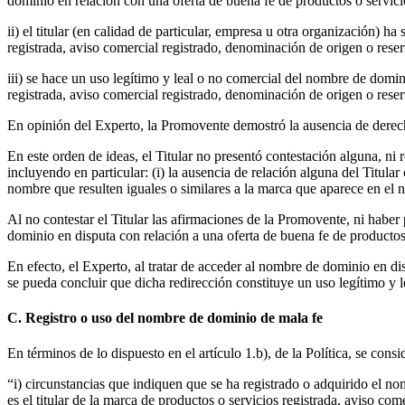
dominio en relación con una oferta de buena fe de productos o servici
ii) el titular (en calidad de particular, empresa u otra organizació
registrada, aviso comercial registrado, denominación de origen o rese
iii) se hace un uso legítimo y leal o no comercial del nombre de dom
registrada, aviso comercial registrado, denominación de origen o rese
En opinión del Experto, la Promovente demostró la ausencia de derecho
En este orden de ideas, el Titular no presentó contestación alguna, ni
incluyendo en particular: (i) la ausencia de relación alguna del Titula
nombre que resulten iguales o similares a la marca que aparece en el n
Al no contestar el Titular las afirmaciones de la Promovente, ni habe
dominio en disputa con relación a una oferta de buena fe de productos 
En efecto, el Experto, al tratar de acceder al nombre de dominio en di
se pueda concluir que dicha redirección constituye un uso legítimo y l
C. Registro o uso del nombre de dominio de mala fe
En términos de lo dispuesto en el artículo 1.b), de la Política, se con
“i) circunstancias que indiquen que se ha registrado o adquirido el 
es el titular de la marca de productos o servicios registrada, aviso c