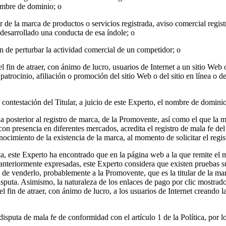
ombre de dominio; o
lar de la marca de productos o servicios registrada, aviso comercial regi
esarrollado una conducta de esa índole; o
n de perturbar la actividad comercial de un competidor; o
fin de atraer, con ánimo de lucro, usuarios de Internet a un sitio Web o 
trocinio, afiliación o promoción del sitio Web o del sitio en línea o d
ntestación del Titular, a juicio de este Experto, el nombre de dominio e
ha posterior al registro de marca, de la Promovente, así como el que l
on presencia en diferentes mercados, acredita el registro de mala fe de
ocimiento de la existencia de la marca, al momento de solicitar el regi
ta, este Experto ha encontrado que en la página web a la que remite el 
nteriormente expresadas, este Experto considera que existen pruebas su
 de venderlo, probablemente a la Promovente, que es la titular de la ma
isputa. Asimismo, la naturaleza de los enlaces de pago por clic mostrad
 fin de atraer, con ánimo de lucro, a los usuarios de Internet creando 
isputa de mala fe de conformidad con el artículo 1 de la Política, por lo 