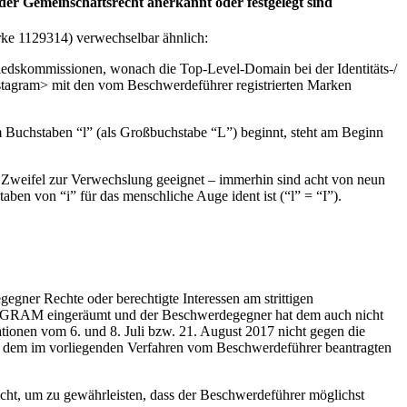
der Gemeinschaftsrecht anerkannt oder festgelegt sind
ke 1129314) verwechselbar ähnlich:
dskommissionen, wonach die Top-Level-Domain bei der Identitäts-/
nstagram> mit den vom Beschwerdeführer registrierten Marken
 Buchstaben “l” (als Großbuchstabe “L”) beginnt, steht am Beginn
 Zweifel zur Verwechslung geeignet – immerhin sind acht von neun
ben von “i” für das menschliche Auge ident ist (“l” = “I”).
gner Rechte oder berechtigte Interessen am strittigen
AGRAM eingeräumt und der Beschwerdegegner hat dem auch nicht
ationen vom 6. und 8. Juli bzw. 21. August 2017 nicht gegen die
ch dem im vorliegenden Verfahren vom Beschwerdeführer beantragten
ht, um zu gewährleisten, dass der Beschwerdeführer möglichst