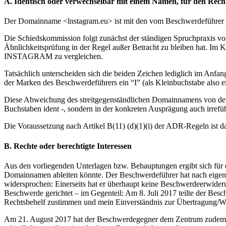
A. Identisch oder verwechselbar mit einem Namen, für den Rechte
Der Domainname <lnstagram.eu> ist mit den vom Beschwerdeführer 
Die Schiedskommission folgt zunächst der ständigen Spruchpraxis
Ähnlichkeitsprüfung in der Regel außer Betracht zu bleiben hat. Im
INSTAGRAM zu vergleichen.
Tatsächlich unterscheiden sich die beiden Zeichen lediglich im Anf
der Marken des Beschwerdeführers ein “I” (als Kleinbuchstabe also ei
Diese Abweichung des streitgegenständlichen Domainnamens von den 
Buchstaben ident -, sondern in der konkreten Ausprägung auch irrefüh
Die Voraussetzung nach Artikel B(11) (d)(1)(i) der ADR-Regeln ist dah
B. Rechte oder berechtigte Interessen
Aus den vorliegenden Unterlagen bzw. Behauptungen ergibt sich für 
Domainnamen ableiten könnte. Der Beschwerdeführer hat nach ei
widersprochen: Einerseits hat er überhaupt keine Beschwerdeerwideru
Beschwerde gerichtet – im Gegenteil: Am 8. Juli 2017 teilte der B
Rechtsbehelf zustimmen und mein Einverständnis zur Übertragung/
Am 21. August 2017 hat der Beschwerdegegner dem Zentrum zudem mi