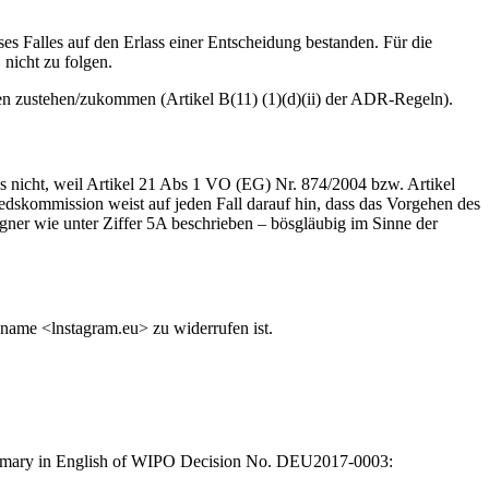
s Falles auf den Erlass einer Entscheidung bestanden. Für die
nicht zu folgen.
en zustehen/zukommen (Artikel B(11) (1)(d)(ii) der ADR-Regeln).
s nicht, weil Artikel 21 Abs 1 VO (EG) Nr. 874/2004 bzw. Artikel
hiedskommission weist auf jeden Fall darauf hin, dass das Vorgehen des
er wie unter Ziffer 5A beschrieben – bösgläubig im Sinne der
ame <lnstagram.eu> zu widerrufen ist.
summary in English of WIPO Decision No. DEU2017-0003: