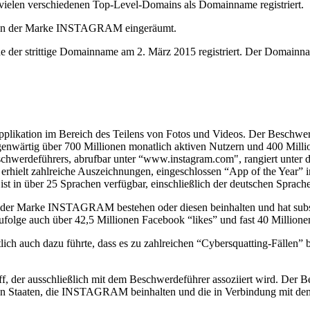
en verschiedenen Top-Level-Domains als Domainname registriert.
e an der Marke INSTAGRAM eingeräumt.
de der strittige Domainname am 2. März 2015 registriert. Der Domainna
applikation im Bereich des Teilens von Fotos und Videos. Der Beschwer
genwärtig über 700 Millionen monatlich aktiven Nutzern und 400 Milli
eschwerdeführers, abrufbar unter “www.instagram.com", rangiert unter
erhielt zahlreiche Auszeichnungen, eingeschlossen “App of the Year” i
ist in über 25 Sprachen verfügbar, einschließlich der deutschen Sprache
der Marke INSTAGRAM bestehen oder diesen beinhalten und hat substan
zufolge auch über 42,5 Millionen Facebook “likes” und fast 40 Millione
h auch dazu führte, dass es zu zahlreichen “Cybersquatting-Fällen” 
er ausschließlich mit dem Beschwerdeführer assoziiert wird. Der Bes
gten Staaten, die INSTAGRAM beinhalten und die in Verbindung mit de