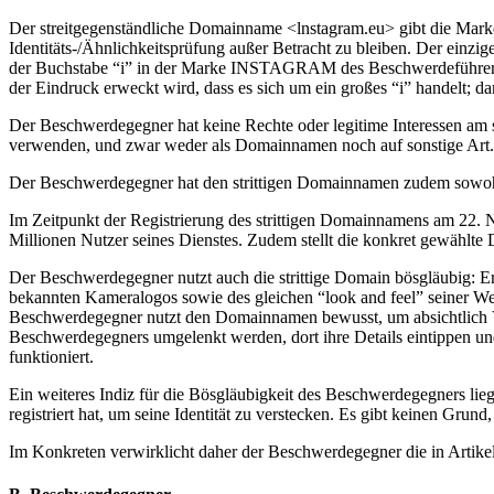
Der streitgegenständliche Domainname <lnstagram.eu> gibt die Marke
Identitäts-/Ähnlichkeitsprüfung außer Betracht zu bleiben. Der ein
der Buchstabe “i” in der Marke INSTAGRAM des Beschwerdeführers im
der Eindruck erweckt wird, dass es sich um ein großes “i” handelt; d
Der Beschwerdegegner hat keine Rechte oder legitime Interessen am
verwenden, und zwar weder als Domainnamen noch auf sonstige Art.
Der Beschwerdegegner hat den strittigen Domainnamen zudem sowohl in
Im Zeitpunkt der Registrierung des strittigen Domainnamens am 22. 
Millionen Nutzer seines Dienstes. Zudem stellt die konkret gewählte D
Der Beschwerdegegner nutzt auch die strittige Domain bösgläubig: E
bekannten Kameralogos sowie des gleichen “look and feel” seiner Web
Beschwerdegegner nutzt den Domainnamen bewusst, um absichtlich Ver
Beschwerdegegners umgelenkt werden, dort ihre Details eintippen un
funktioniert.
Ein weiteres Indiz für die Bösgläubigkeit des Beschwerdegegners li
registriert hat, um seine Identität zu verstecken. Es gibt keinen Gru
Im Konkreten verwirklicht daher der Beschwerdegegner die in Artikel