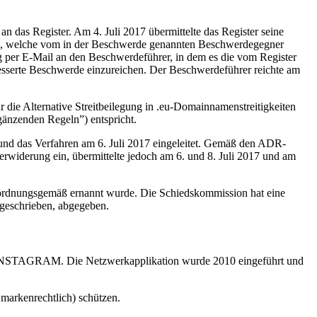
n das Register. Am 4. Juli 2017 übermittelte das Register seine
egte, welche vom in der Beschwerde genannten Beschwerdegegner
 per E-Mail an den Beschwerdeführer, in dem es die vom Register
besserte Beschwerde einzureichen. Der Beschwerdeführer reichte am
die Alternative Streitbeilegung in .eu-Domainnamenstreitigkeiten
änzenden Regeln”) entspricht.
nd das Verfahren am 6. Juli 2017 eingeleitet. Gemäß den ADR-
rwiderung ein, übermittelte jedoch am 6. und 8. Juli 2017 und am
e ordnungsgemäß ernannt wurde. Die Schiedskommission hat eine
geschrieben, abgegeben.
ke INSTAGRAM. Die Netzwerkapplikation wurde 2010 eingeführt und
arkenrechtlich) schützen.