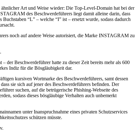
g ähnlicher Art und Weise wieder: Die Top-Level-Domain hat bei der
INSTAGRAM des Beschwerdeführers liegt damit alleine darin, dass
uchstaben “L” – welche “I” ist – ersetzt wurde, sodass dadurch
ursacht.
ührers noch auf andere Weise autorisiert, die Marke INSTAGRAM zu
.
 der Beschwerdeführer hatte zu dieser Zeit bereits mehr als 600
kes Indiz für die Bösgläubigkeit dar.
räftigen kursiven Wortmarke des Beschwerdeführers, samt dessen
dass sie sich auf jener des Beschwerdeführers befinden. Der
ührer suchen, auf die betrügerische Phishing-Webseite des
erden, sodass dieses bösgläubige Verhalten auch unbemerkt
Domainnamen unter Inanspruchnahme eines privaten Schutzservices
chkeitsschutzes schützen müsste.
v.