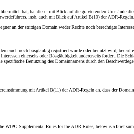
ittelt hat, hat dieser mit Blick auf die gravierenden Umstände diese
rdeführers, insb. auch mit Blick auf Artikel B(10) der ADR-Regeln, 
gner an der strittigen Domain weder Rechte noch berechtigte Interess
em auch noch bösgläubig registriert wurde oder benutzt wird, bedarf e
Interessen einerseits oder Bösgläubigkeit andererseits fordert. Die Sc
die spezifische Benutzung des Domainnamens durch den Beschwerdegegn
reinstimmung mit Artikel B(11) der ADR-Regeln an, dass der Domainn
f the WIPO Supplemental Rules for the ADR Rules, below is a brief 