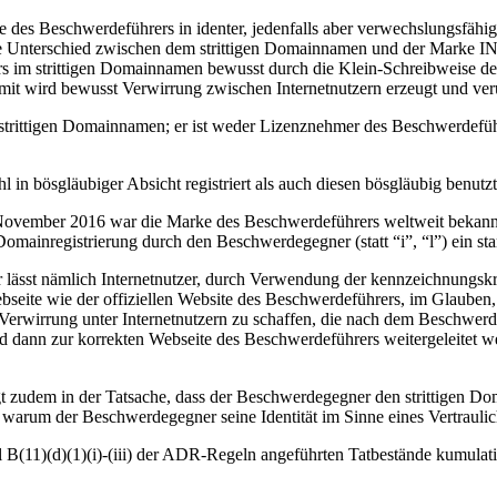
 des Beschwerdeführers in identer, jedenfalls aber verwechslungsfähi
zige Unterschied zwischen dem strittigen Domainnamen und der Marke 
 strittigen Domainnamen bewusst durch die Klein-Schreibweise des B
amit wird bewusst Verwirrung zwischen Internetnutzern erzeugt und ver
 strittigen Domainnamen; er ist weder Lizenznehmer des Beschwerdef
 bösgläubiger Absicht registriert als auch diesen bösgläubig benutzt
November 2016 war die Marke des Beschwerdeführers weltweit bekannt –
omainregistrierung durch den Beschwerdegegner (statt “i”, “l”) ein star
r lässt nämlich Internetnutzer, durch Verwendung der kennzeichnungsk
seite wie der offiziellen Website des Beschwerdeführers, im Glauben, 
wirrung unter Internetnutzern zu schaffen, die nach dem Beschwerdef
d dann zur korrekten Webseite des Beschwerdeführers weitergeleitet w
egt zudem in der Tatsache, dass der Beschwerdegegner den strittigen 
nd, warum der Beschwerdegegner seine Identität im Sinne eines Vertrauli
 B(11)(d)(1)(i)-(iii) der ADR-Regeln angeführten Tatbestände kumulati