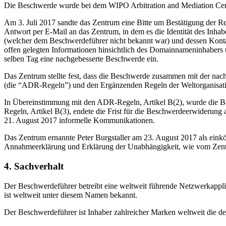
Die Beschwerde wurde bei dem WIPO Arbitration and Mediation Cent
Am 3. Juli 2017 sandte das Zentrum eine Bitte um Bestätigung der Reg
Antwort per E-Mail an das Zentrum, in dem es die Identität des In
(welcher dem Beschwerdeführer nicht bekannt war) und dessen Konta
offen gelegten Informationen hinsichtlich des Domainnameninhabers u
selben Tag eine nachgebesserte Beschwerde ein.
Das Zentrum stellte fest, dass die Beschwerde zusammen mit der nach
(die “ADR-Regeln”) und den Ergänzenden Regeln der Weltorganisatio
In Übereinstimmung mit den ADR-Regeln, Artikel B(2), wurde die B
Regeln, Artikel B(3), endete die Frist für die Beschwerdeerwiderun
21. August 2017 informelle Kommunikationen.
Das Zentrum ernannte Peter Burgstaller am 23. August 2017 als eink
Annahmeerklärung und Erklärung der Unabhängigkeit, wie vom Zent
4. Sachverhalt
Der Beschwerdeführer betreibt eine weltweit führende Netzwerkapp
ist weltweit unter diesem Namen bekannt.
Der Beschwerdeführer ist Inhaber zahlreicher Marken weltweit die