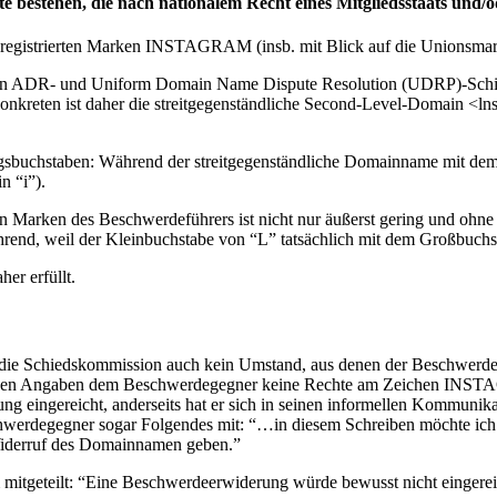
 bestehen, die nach nationalem Recht eines Mitgliedsstaats und/o
registrierten Marken INSTAGRAM (insb. mit Blick auf die Unionsmar
 von ADR- und Uniform Domain Name Dispute Resolution (UDRP)-Schie
 Konkreten ist daher die streitgegenständliche Second-Level-Domain <l
angsbuchstaben: Während der streitgegenständliche Domainname mit dem
n “i”).
Marken des Beschwerdeführers ist nicht nur äußerst gering und ohne
rend, weil der Kleinbuchstabe von “L” tatsächlich mit dem Großbuchsta
er erfüllt.
die Schiedskommission auch kein Umstand, aus denen der Beschwerdege
genen Angaben dem Beschwerdegegner keine Rechte am Zeichen INST
ng eingereicht, anderseits hat er sich in seinen informellen Kommunik
eschwerdegegner sogar Folgendes mit: “…in diesem Schreiben möchte i
Widerruf des Domainnamen geben.”
tgeteilt: “Eine Beschwerdeerwiderung würde bewusst nicht eingereic