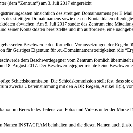
er (dem ”Zentrum”) am 3. Juli 2017 eingereicht.
istrierungsdaten hinsichtlich des streitigen Domainnamens per E-Mail a
habers des streitigen Domainnamens sowie dessen Kontaktdaten offenl
ktdaten abwichen. Am 5. Juli 2017 sandte das Zentrum eine Mitteilung
nd seiner Kontaktdaten bereitstellte und ihn aufforderte, eine nachge
gebesserten Beschwerde den formellen Voraussetzungen der Regeln für 
n für Geistiges Eigentum für .eu-Domainnamenstreitigkeiten (die “Erg
eschwerde dem Beschwerdegegner vom Zentrum förmlich übermittelt u
g am 18. August 2017. Der Beschwerdegegner reichte keine Beschwerdee
öpfige Schiedskommission. Die Schiedskommission stellt fest, dass si
rum zwecks Übereinstimmung mit den ADR-Regeln, Artikel B(5), vor
likation im Bereich des Teilens von Fotos und Videos unter der Mar
 den Namen INSTAGRAM beinhalten und die diesen Namen auch (insb. m