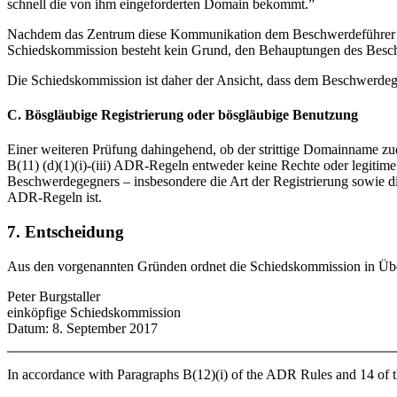
schnell die von ihm eingeforderten Domain bekommt.”
Nachdem das Zentrum diese Kommunikation dem Beschwerdeführer überm
Schiedskommission besteht kein Grund, den Behauptungen des Beschwe
Die Schiedskommission ist daher der Ansicht, dass dem Beschwerdege
C. Bösgläubige Registrierung oder bösgläubige Benutzung
Einer weiteren Prüfung dahingehend, ob der strittige Domainname zud
B(11) (d)(1)(i)-(iii) ADR-Regeln entweder keine Rechte oder legitime 
Beschwerdegegners – insbesondere die Art der Registrierung sowie 
ADR-Regeln ist.
7. Entscheidung
Aus den vorgenannten Gründen ordnet die Schiedskommission in Übe
Peter Burgstaller
einköpfige Schiedskommission
Datum: 8. September 2017
In accordance with Paragraphs B(12)(i) of the ADR Rules and 14 o