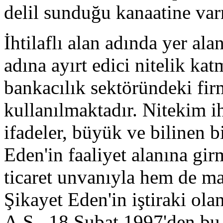
delil sunduğu kanaatine varm
İhtilaflı alan adında yer alan
adına ayırt edici nitelik ka
bankacılık sektöründeki fir
kullanılmaktadır. Nitekim ih
ifadeler, büyük ve bilinen b
Eden'in faaliyet alanına gi
ticaret unvanıyla hem de ma
Şikayet Eden'in iştiraki ol
A.Ş., 18 Şubat 1997'den bu