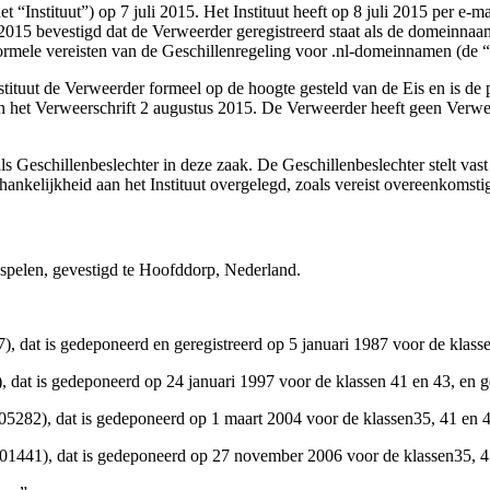
 “Instituut”) op 7 juli 2015. Het Instituut heeft op 8 juli 2015 per e-
2015 bevestigd dat de Verweerder geregistreerd staat als de domeinn
 formele vereisten van de Geschillenregeling voor .nl-domeinnamen (de 
nstituut de Verweerder formeel op de hoogte gesteld van de Eis en is 
an het Verweerschrift 2 augustus 2015. De Verweerder heeft geen Verwe
 Geschillenbeslechter in deze zaak. De Geschillenbeslechter stelt vast
ankelijkheid aan het Instituut overgelegd, zoals vereist overeenkomstig
nospelen, gevestigd te Hoofddorp, Nederland.
t is gedeponeerd en geregistreerd op 5 januari 1987 voor de klasse
 is gedeponeerd op 24 januari 1997 voor de klassen 41 en 43, en ge
05282), dat is gedeponeerd op 1 maart 2004 voor de klassen35, 41 en 
01441), dat is gedeponeerd op 27 november 2006 voor de klassen35, 41 