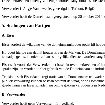
Deze merkrechten zullen gezamenlijk worden aangeduid als “de Mer
Verweerder is Aagje Vandewaele, gevestigd te Torhout, België.
Verweerder heeft de Domeinnaam geregistreerd op 26 oktober 2014, di
5. Stellingen van Partijen
A. Eiser
Eiser vordert de wijziging van de domeinnaamhouder opdat hij hou
Hij voert hiertoe aan dat hij houder is van de Merken. De Domeinn
te raadplegen is, identieke althans soortgelijke diensten worden aan
Eiser stelt voorts dat Verweerder niet beschikt over merkrechten of
sprake zijn, en wordt door het gebruik van de Domeinnaam de indruk
Ten slotte stelt Eiser dat de registratie van de Domeinnaam te kwade
publiek verwarring kunnen bestaan omtrent de vraag of de Domeinna
goede naam van Eiser schaden, nu online gokken verboden is in Nede
B. Verweerder
Verweerder heeft geen Verweerschrift ingediend.