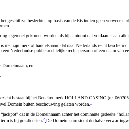
r het geschil zal beslechten op basis van de Eis indien geen verweersch
komen.
ering tegemoet gekomen worden als hij aantoont dat voldaan is aan alle 
 met zijn merk of handelsnaam dat naar Nederlands recht beschermd i
n een Nederlandse publiekrechtelijke rechtspersoon of een naam van ee
 de Domeinnaam; en
.
rste gezicht bestaat bij het Benelux merk HOLLAND CASINO (nr. 06070
1
Level Domein buiten beschouwing gelaten worden.
“jackpot” dat in de Domeinnaam achter het dominante gedeelte “holla
2
term is bij gokdiensten.
De Domeinnaam stemt derhalve verwarrin