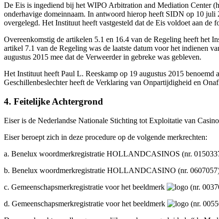
De Eis is ingediend bij het WIPO Arbitration and Mediation Center (het
onderhavige domeinnaam. In antwoord hierop heeft SIDN op 10 juli 
overgelegd. Het Instituut heeft vastgesteld dat de Eis voldoet aan de
Overeenkomstig de artikelen 5.1 en 16.4 van de Regeling heeft het I
artikel 7.1 van de Regeling was de laatste datum voor het indienen v
augustus 2015 mee dat de Verweerder in gebreke was gebleven.
Het Instituut heeft Paul L. Reeskamp op 19 augustus 2015 benoemd als
Geschillenbeslechter heeft de Verklaring van Onpartijdigheid en Onafh
4. Feitelijke Achtergrond
Eiser is de Nederlandse Nationale Stichting tot Exploitatie van Casi
Eiser beroept zich in deze procedure op de volgende merkrechten:
a. Benelux woordmerkregistratie HOLLANDCASINOS (nr. 0150337), da
b. Benelux woordmerkregistratie HOLLANDCASINO (nr. 0607057), dat
c. Gemeenschapsmerkregistratie voor het beeldmerk
(nr. 0037
d. Gemeenschapsmerkregistratie voor het beeldmerk
(nr. 0055