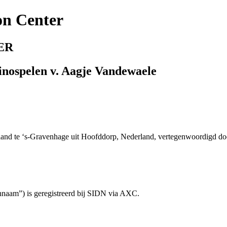
on Center
ER
sinospelen v. Aagje Vandewaele
derland te ‘s-Gravenhage uit Hoofddorp, Nederland, vertegenwoordigd 
aam”) is geregistreerd bij SIDN via AXC.