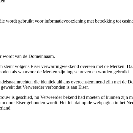
ken”.
e wordt gebruikt voor informatievoorziening met betrekking tot casin
der wordt van de Domeinnaam.
aam stemt volgens Eiser verwarringwekkend overeen met de Merken. Daa
geboden als waarvoor de Merken zijn ingeschreven en worden gebruikt.
 handelsnaamrechten die identiek althans overeenstemmend zijn met de
 gewekt dat Verweerder verbonden is aan Eiser.
r trouw is geschied, nu Verweerder bekend had moeten of kunnen zijn me
am door Eiser gehouden wordt. Het feit dat op de webpagina in het N
rland.