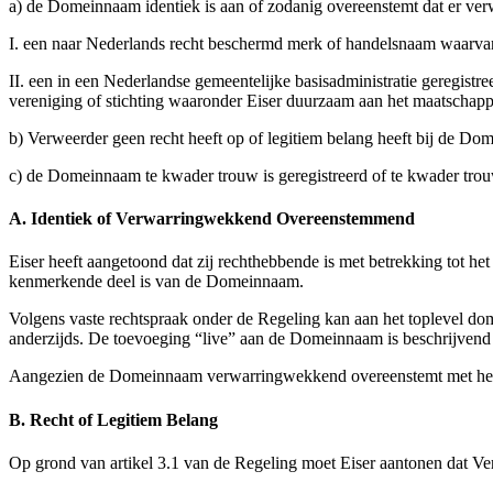
a) de Domeinnaam identiek is aan of zodanig overeenstemt dat er ver
I. een naar Nederlands recht beschermd merk of handelsnaam waarvan
II. een in een Nederlandse gemeentelijke basisadministratie geregis
vereniging of stichting waaronder Eiser duurzaam aan het maatschapp
b) Verweerder geen recht heeft op of legitiem belang heeft bij de Do
c) de Domeinnaam te kwader trouw is geregistreerd of te kwader trou
A. Identiek of Verwarringwekkend Overeenstemmend
Eiser heeft aangetoond dat zij rechthebbende is met betrekking t
kenmerkende deel is van de Domeinnaam.
Volgens vaste rechtspraak onder de Regeling kan aan het toplevel d
anderzijds. De toevoeging “live” aan de Domeinnaam is beschrijvend
Aangezien de Domeinnaam verwarringwekkend overeenstemt met het merk
B. Recht of Legitiem Belang
Op grond van artikel 3.1 van de Regeling moet Eiser aantonen dat Ve