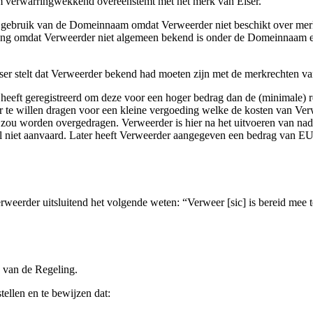
am verwarringwekkend overeenstemt met het merk van Eiser.
 het gebruik van de Domeinnaam omdat Verweerder niet beschikt over me
ang omdat Verweerder niet algemeen bekend is onder de Domeinnaam en
er stelt dat Verweerder bekend had moeten zijn met de merkrechten va
eft geregistreerd om deze voor een hoger bedrag dan de (minimale) reg
r te willen dragen voor een kleine vergoeding welke de kosten van Verw
 worden overgedragen. Verweerder is hier na het uitvoeren van nade
l niet aanvaard. Later heeft Verweerder aangegeven een bedrag van EUR 
Verweerder uitsluitend het volgende weten: “Verweer [sic] is bereid me
 van de Regeling.
tellen en te bewijzen dat: