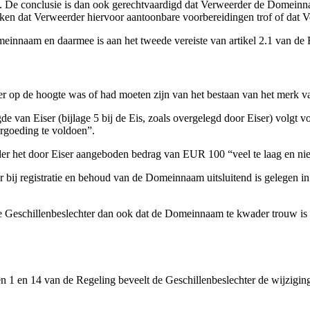
. De conclusie is dan ook gerechtvaardigd dat Verweerder de Domeinna
bleken dat Verweerder hiervoor aantoonbare voorbereidingen trof of d
meinnaam en daarmee is aan het tweede vereiste van artikel 2.1 van de
r op de hoogte was of had moeten zijn van het bestaan van het merk va
van Eiser (bijlage 5 bij de Eis, zoals overgelegd door Eiser) volgt v
ergoeding te voldoen”.
der het door Eiser aangeboden bedrag van EUR 100 “veel te laag en niet
er bij registratie en behoud van de Domeinnaam uitsluitend is gelegen i
e Geschillenbeslechter dan ook dat de Domeinnaam te kwader trouw is ger
en 1 en 14 van de Regeling beveelt de Geschillenbeslechter de wijzi