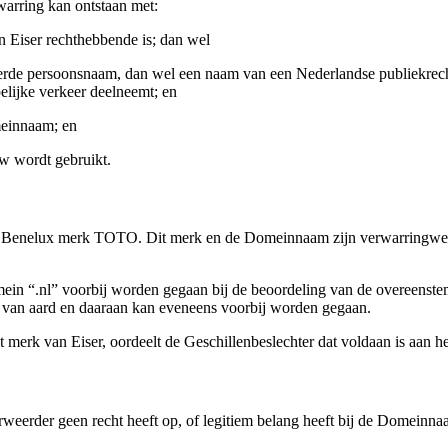
warring kan ontstaan met:
 Eiser rechthebbende is; dan wel
treerde persoonsnaam, dan wel een naam van een Nederlandse publiekrec
elijke verkeer deelneemt; en
meinnaam; en
w wordt gebruikt.
ot het Benelux merk TOTO. Dit merk en de Domeinnaam zijn verwarrin
omein “.nl” voorbij worden gegaan bij de beoordeling van de overeens
 van aard en daaraan kan eveneens voorbij worden gegaan.
 van Eiser, oordeelt de Geschillenbeslechter dat voldaan is aan het e
rweerder geen recht heeft op, of legitiem belang heeft bij de Domeinna