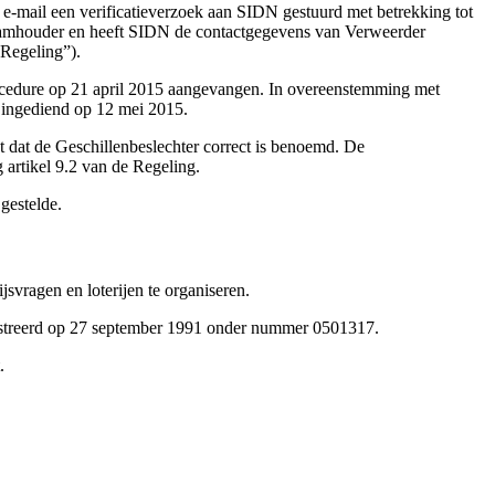
r e-mail een verificatieverzoek aan SIDN gestuurd met betrekking tot
naamhouder en heeft SIDN de contactgegevens van Verweerder
“Regeling”).
procedure op 21 april 2015 aangevangen. In overeenstemming met
t ingediend op 12 mei 2015.
t dat de Geschillenbeslechter correct is benoemd. De
 artikel 9.2 van de Regeling.
gestelde.
svragen en loterijen te organiseren.
streerd op 27 september 1991 onder nummer 0501317.
.