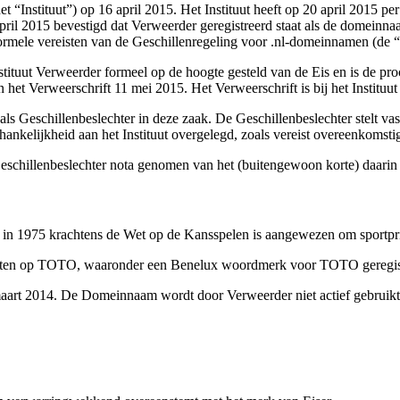
t “Instituut”) op 16 april 2015. Het Instituut heeft op 20 april 2015 pe
ril 2015 bevestigd dat Verweerder geregistreerd staat als de domein
 formele vereisten van de Geschillenregeling voor .nl-domeinnamen (de 
nstituut Verweerder formeel op de hoogte gesteld van de Eis en is de 
n het Verweerschrift 11 mei 2015. Het Verweerschrift is bij het Instituu
ls Geschillenbeslechter in deze zaak. De Geschillenbeslechter stelt vas
ankelijkheid aan het Instituut overgelegd, zoals vereist overeenkomstig
e Geschillenbeslechter nota genomen van het (buitengewoon korte) daarin 
 in 1975 krachtens de Wet op de Kansspelen is aangewezen om sportprij
rianten op TOTO, waaronder een Benelux woordmerk voor TOTO geregi
aart 2014. De Domeinnaam wordt door Verweerder niet actief gebruikt