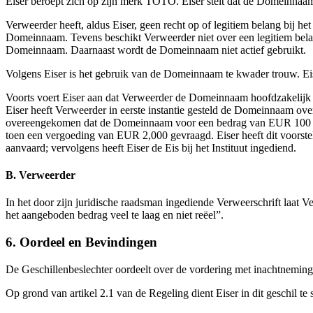
Eiser beroept zich op zijn merk TOTO. Eiser stelt dat de Domeinna
Verweerder heeft, aldus Eiser, geen recht op of legitiem belang bij
Domeinnaam. Tevens beschikt Verweerder niet over een legitiem bel
Domeinnaam. Daarnaast wordt de Domeinnaam niet actief gebruikt.
Volgens Eiser is het gebruik van de Domeinnaam te kwader trouw. Eis
Voorts voert Eiser aan dat Verweerder de Domeinnaam hoofdzakelijk he
Eiser heeft Verweerder in eerste instantie gesteld de Domeinnaam ove
overeengekomen dat de Domeinnaam voor een bedrag van EUR 100 zou
toen een vergoeding van EUR 2,000 gevraagd. Eiser heeft dit voorste
aanvaard; vervolgens heeft Eiser de Eis bij het Instituut ingediend.
B. Verweerder
In het door zijn juridische raadsman ingediende Verweerschrift laat 
het aangeboden bedrag veel te laag en niet reëel”.
6. Oordeel en Bevindingen
De Geschillenbeslechter oordeelt over de vordering met inachtneming
Op grond van artikel 2.1 van de Regeling dient Eiser in dit geschil te s