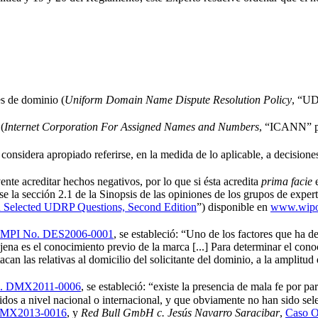
es de dominio (
Uniform Domain Name Dispute Resolution Policy
, “UD
(
Internet Corporation For Assigned Names and Numbers
, “ICANN” po
 considera apropiado referirse, en la medida de lo aplicable, a decisio
ente acreditar hechos negativos, por lo que si ésta acredita
prima facie
e
éase la sección 2.1 de la Sinopsis de las opiniones de los grupos de exp
Selected UDRP Questions, Second Edition
”) disponible en
www.wipo.
MPI No. DES2006-0001
, se estableció: “Uno de los factores que ha de
a es el conocimiento previo de la marca [...] Para determinar el conoci
tacan las relativas al domicilio del solicitante del dominio, a la amplit
. DMX2011-0006
, se estableció: “existe la presencia de mala fe por 
dos a nivel nacional o internacional, y que obviamente no han sido sel
DMX2013-0016
, y
Red Bull GmbH c. Jesús Navarro Saracibar
,
Caso 