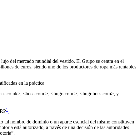
lujo del mercado mundial del vestido. El Grupo se centra en el
illones de euros, siendo uno de los productores de ropa más rentables
ificadas en la práctica.
oss.co.uk>, <boss.com >, <hugo.com >, <hugoboss.com>, y
1
DRP
.
do tal nombre de dominio o un aparte esencial del mismo constituyen
notoria está autorizado, a través de una decisión de las autoridades
otoria”.