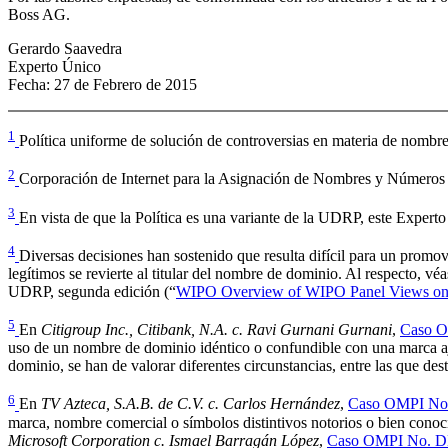
Boss AG.
Gerardo Saavedra
Experto Único
Fecha: 27 de Febrero de 2015
1
Política uniforme de solución de controversias en materia de nombr
2
Corporación de Internet para la Asignación de Nombres y Números 
3
En vista de que la Política es una variante de la UDRP, este Experto
4
Diversas decisiones han sostenido que resulta difícil para un promov
legítimos se revierte al titular del nombre de dominio. Al respecto, v
UDRP, segunda edición (“
WIPO Overview of WIPO Panel Views on 
5
En
Citigroup Inc., Citibank, N.A. c. Ravi Gurnani Gurnani
,
Caso O
uso de un nombre de dominio idéntico o confundible con una marca ajen
dominio, se han de valorar diferentes circunstancias, entre las que des
6
En
TV Azteca, S.A.B. de C.V. c. Carlos Hernández
,
Caso OMPI No
marca, nombre comercial o símbolos distintivos notorios o bien conoci
Microsoft Corporation c. Ismael Barragán López
,
Caso OMPI No. 