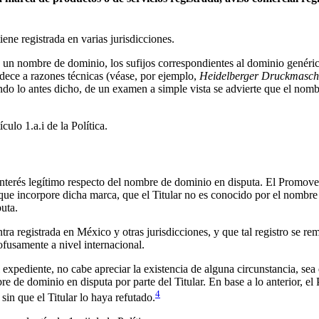
ne registrada en varias jurisdicciones.
y un nombre de dominio, los sufijos correspondientes al dominio genérico
edece a razones técnicas (véase, por ejemplo,
Heidelberger Druckmasch
ndo lo antes dicho, de un examen a simple vista se advierte que el nom
culo 1.a.i de la Política.
terés legítimo respecto del nombre de dominio en disputa. El Promovent
ue incorpore dicha marca, que el Titular no es conocido por el nombre 
uta.
 registrada en México y otras jurisdicciones, y que tal registro se r
fusamente a nivel internacional.
pediente, no cabe apreciar la existencia de alguna circunstancia, sea de
bre de dominio en disputa por parte del Titular. En base a lo anterior, 
4
sin que el Titular lo haya refutado.