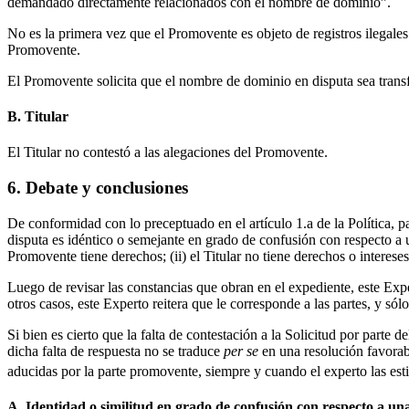
demandado directamente relacionados con el nombre de dominio”.
No es la primera vez que el Promovente es objeto de registros ilegale
Promovente.
El Promovente solicita que el nombre de dominio en disputa sea tran
B. Titular
El Titular no contestó a las alegaciones del Promovente.
6. Debate y conclusiones
De conformidad con lo preceptuado en el artículo 1.a de la Política, p
disputa es idéntico o semejante en grado de confusión con respecto a 
Promovente tiene derechos; (ii) el Titular no tiene derechos o interese
Luego de revisar las constancias que obran en el expediente, este E
otros casos, este Experto reitera que le corresponde a las partes, y sól
Si bien es cierto que la falta de contestación a la Solicitud por parte
dicha falta de respuesta no se traduce
per se
en una resolución favorab
aducidas por la parte promovente, siempre y cuando el experto las es
A. Identidad o similitud en grado de confusión con respecto a un