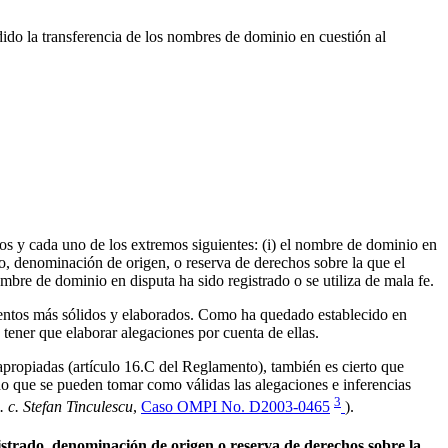
ido la transferencia de los nombres de dominio en cuestión al
dos y cada uno de los extremos siguientes: (i) el nombre de dominio en
do, denominación de origen, o reserva de derechos sobre la que el
ombre de dominio en disputa ha sido registrado o se utiliza de mala fe.
mentos más sólidos y elaborados. Como ha quedado establecido en
s tener que elaborar alegaciones por cuenta de ellas.
e apropiadas (artículo 16.C del Reglamento), también es cierto que
o que se pueden tomar como válidas las alegaciones e inferencias
3
. c. Stefan Tinculescu
,
Caso OMPI No. D2003-0465
).
gistrado, denominación de origen o reserva de derechos sobre la