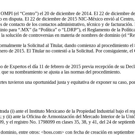
la OMPI (el “Centro”) el 20 de diciembre de 2014. El 22 de diciembre 
io en disputa. El 22 de diciembre de 2015 NIC-México envió al Centro, v
 de contacto de los contactos administrativo, técnico y de facturación. 
minio para “.MX” (la “Política” o “LDRP”), el Reglamento de la Polític
la solución de controversias en materia de nombres de dominio (el “R
ormalmente la Solicitud al Titular, dando comienzo al procedimiento el
nero de 2015. El Titular no contestó a la Solicitud. Por consiguiente, el 
e Expertos el día 11 de febrero de 2015 previa recepción de su Decla
 que su nombramiento se ajusta a las normas del procedimiento.
tes tuvieron una oportunidad justa y equitativa de exponer su caso, por
ada (i) ante el Instituto Mexicano de la Propiedad Industrial bajo el re
; y (ii) ante la Oficina de Armonización del Mercado Interior de la Unió
09, y el registro No. 1798099 en clases 35, 38, y 41, del 24 de septiemb
 dominio, entre otros: <boss.com> con fecha de creación en septiembre