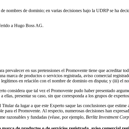
s de nombres de dominio; en varias decisiones bajo la UDRP se ha decid
sferido a Hugo Boss AG.
ara prevalecer en sus pretensiones el Promovente tiene que acreditar to
una marca de productos o servicios registrada, aviso comercial registra
s legítimos en relación con el nombre de dominio en disputa; y (iii) el n
xperto considera que tal vez el Promovente pudo haber presentado argu
o a ellas, presentar su caso, sin que corresponda a los grupos de experto
 del Titular da lugar a que este Experto saque las conclusiones que estim
le para el Promovente. Al respecto, numerosas decisiones han expresad
time razonables y fundadas (véase, por ejemplo,
Berlitz Investment Corp
a marca de productos o de servicios registrada, aviso comercial re