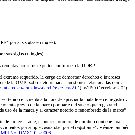
RP” por sus siglas en inglés).
r sus siglas en inglés).
nes rendidas por otros expertos conforme a la UDRP.
l extremo requerido, la carga de demostrar derechos o intereses
ertos de la OMPI sobre determinadas cuestiones relacionadas con la
int/amc/en/domains/search/overview2.0
/ (“WIPO Overview 2.0”).
 ser tenido en cuenta a la hora de apreciar la mala fe en el registro y
miento previo de la marca por parte del sujeto que registra el
ud de uso de la marca y al carácter notorio o renombrado de la marca”.
parte de un registrante, cuando el nombre de dominio contiene una
eccionados por simple casualidad por el registrante”. Véanse también
OMPI No. DMX2013-0006
.