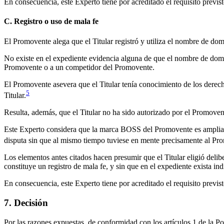
En consecuencia, este Experto tiene por acreditado el requisito previsto 
C. Registro o uso de mala fe
El Promovente alega que el Titular registró y utiliza el nombre de dom
No existe en el expediente evidencia alguna de que el nombre de domini
Promovente o a un competidor del Promovente.
El Promovente asevera que el Titular tenía conocimiento de los derec
5
Titular.
Resulta, además, que el Titular no ha sido autorizado por el Promove
Este Experto considera que la marca BOSS del Promovente es ampliame
disputa sin que al mismo tiempo tuviese en mente precisamente al Pr
Los elementos antes citados hacen presumir que el Titular eligió deli
constituye un registro de mala fe, y sin que en el expediente exista in
En consecuencia, este Experto tiene por acreditado el requisito previsto e
7. Decisión
Por las razones expuestas, de conformidad con los artículos 1 de la 