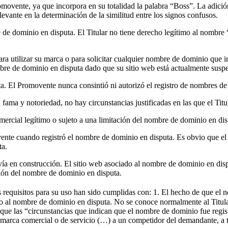
movente, ya que incorpora en su totalidad la palabra “Boss”. La adici
levante en la determinación de la similitud entre los signos confusos.
 de dominio en disputa. El Titular no tiene derecho legítimo al nombre 
ara utilizar su marca o para solicitar cualquier nombre de dominio que 
bre de dominio en disputa dado que su sitio web está actualmente suspe
ta. El Promovente nunca consintió ni autorizó el registro de nombres d
ma y notoriedad, no hay circunstancias justificadas en las que el Titul
ercial legítimo o sujeto a una limitación del nombre de dominio en dis
ente cuando registró el nombre de dominio en disputa. Es obvio que el n
ta.
a en construcción. El sitio web asociado al nombre de dominio en dispu
ción del nombre de dominio en disputa.
s requisitos para su uso han sido cumplidas con: 1. El hecho de que el
cho al nombre de dominio en disputa. No se conoce normalmente al Titu
que las “circunstancias que indican que el nombre de dominio fue regist
la marca comercial o de servicio (…) a un competidor del demandante, a t