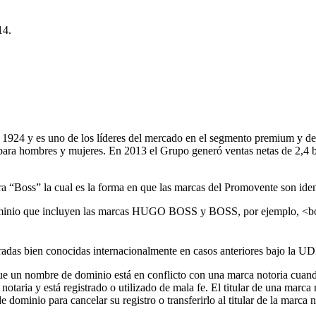
14.
1924 y es uno de los líderes del mercado en el segmento premium y de 
 para hombres y mujeres. En 2013 el Grupo generó ventas netas de 2,4 b
a “Boss” la cual es la forma en que las marcas del Promovente son ident
ominio que incluyen las marcas HUGO BOSS y BOSS, por ejemplo, <b
s bien conocidas internacionalmente en casos anteriores bajo la U
que un nombre de dominio está en conflicto con una marca notoria cuan
otaria y está registrado o utilizado de mala fe. El titular de una marca 
dominio para cancelar su registro o transferirlo al titular de la marca n