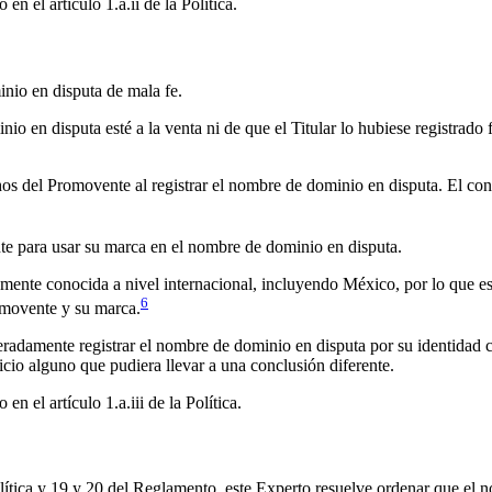
en el artículo 1.a.ii de la Política.
inio en disputa de mala fe.
o en disputa esté a la venta ni de que el Titular lo hubiese registrado 
hos del Promovente al registrar el nombre de dominio en disputa. El co
nte para usar su marca en el nombre de dominio en disputa.
nte conocida a nivel internacional, incluyendo México, por lo que es 
6
omovente y su marca.
beradamente registrar el nombre de dominio en disputa por su identidad 
dicio alguno que pudiera llevar a una conclusión diferente.
n el artículo 1.a.iii de la Política.
Política y 19 y 20 del Reglamento, este Experto resuelve ordenar que e