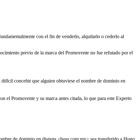
fundamentalmente con el fin de venderlo, alquilarlo o cederlo al
nocimiento previo de la marca del Promovente no fue refutado por el
difícil concebir que alguien obtuviese el nombre de dominio en
con el Promovente y su marca antes citada, lo que para este Experto
l nombre de dominio en disputa <boss.com.mx> sea transferido a Hugo