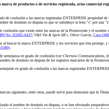
a marca de productos o de servicios registrada, aviso comercial re
ado de confusión a las marcas registradas ENTERPRISE propiedad de la 
mbre de dominio en disputa es que se substituye la letra "s" por una "z"
de confusión que existe entre las marcas de la Promovente y el nombre d
PI No. D2002-0437
;
V&S Vin & Sprit AB v. Oliver Garcia
,
Caso OMP
rse al buscar la marca ENTERPRISE y los servicios que ésta protege, y
-0380
).
s de semejanza en grado de confusión (ver
Chernow Communications, Inc
o nombre de dominio en disputa de los registros marcarios de la Promove
 semejante en grado de confusión a las marcas registradas ENTERPRISE 
nstancias siguientes, entre otras, puede servir para demostrar que la Titu
utilizado el nombre de dominio en disputa, o se han efectuado preparativ