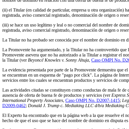
nombre de dominio en relación con una oferta de buena fe de producto
(ii) el Titular (en calidad de particular, empresa u otra organizaci
registrada, aviso comercial registrado, denominación de origen o rese
(iii) se hace un uso legítimo y leal o no comercial del nombre de do
registrada, aviso comercial registrado, denominación de origen o rese
La Titular no ha probado ser conocida por el nombre de dominio en 
La Promovente ha argumentado, y la Titular no ha controvertido que l
Promovente asevera que no ha autorizado a la Titular a registrar el no
la Titular (ver
Beyoncé Knowles v. Sonny Ahuja
,
Caso OMPI No. D2
La evidencia presentada por parte de la Promovente demuestra que el n
se encuentran en un esquema de "pago por click". La página de Interne
servicios entre los cuales se encuentran productos y servicios de comp
Las actividades citadas se constituyen como conductas de mala fe de c
ausencia de oferta de buena fe de productos y servicios (ver
Express S
International Property Associates
,
Caso OMPI No. D2007-1415
;
Leg
D2009-0462
;
Donald J. Trump c. Mediaking LLC d/b/a Mediaking C
El Experto ha encontrado que en la página web a la que resuelve el
hecho de que el uso que se hace del nombre de dominio en disputa es 