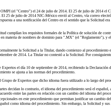
a OMPI (el "Centro") el 24 de julio de 2014. El 25 de julio de 2014 el 
. El 25 de julio de 2014 NIC-México envió al Centro, vía correo electró
spuesta a una notificación del Centro en el sentido que la Solicitud er
icitud cumplían los requisitos formales de la Política de solución de co
s en materia de nombres de dominio para ".MX" (el "Reglamento"), y el
ormalmente la Solicitud a la Titular, dando comienzo al procedimiento 
ptiembre de 2014. La Titular no contestó a la Solicitud. Por consiguiente
xpertos el día 10 de septiembre de 2014, recibiendo la Declaración 
miento se ajusta a las normas del procedimiento.
al Grupo de Expertos que dicho idioma fuera utilizado a lo largo del pr
es decidan lo contrario, el idioma del procedimiento será el español, a
acuerdo entre las partes en relación con un cambio del idioma del proced
xcepcionales en este procedimiento que permitan justificar un cambio del
pañol como idioma del procedimiento. Sin embargo, la Solicitud y sus 