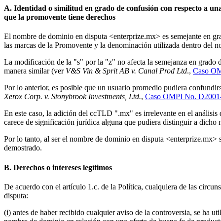
A. Identidad o similitud en grado de confusión con respecto a un
que la promovente tiene derechos
El nombre de dominio en disputa <enterprize.mx> es semejante en gr
las marcas de la Promovente y la denominación utilizada dentro del no
La modificación de la "s" por la "z" no afecta la semejanza en grado 
manera similar (ver
V&S Vin & Sprit AB v. Canal Prod Ltd
.,
Caso OM
Por lo anterior, es posible que un usuario promedio pudiera confundi
Xerox Corp. v. Stonybrook Investments, Ltd.
,
Caso OMPI No. D2001
En este caso, la adición del ccTLD ".mx" es irrelevante en el análisi
carece de significación jurídica alguna que pudiera distinguir a dich
Por lo tanto, al ser el nombre de dominio en disputa <enterprize.mx>
demostrado.
B. Derechos o intereses legítimos
De acuerdo con el artículo 1.c. de la Política, cualquiera de las circu
disputa:
(i) antes de haber recibido cualquier aviso de la controversia, se ha 