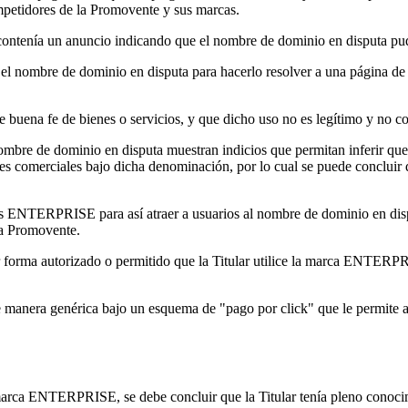
mpetidores de la Promovente y sus marcas.
contenía un anuncio indicando que el nombre de dominio en disputa pudier
r el nombre de dominio en disputa para hacerlo resolver a una página de I
de buena fe de bienes o servicios, y que dicho uso no es legítimo y no c
nombre de dominio en disputa muestran indicios que permitan inferir que
es comerciales bajo dicha denominación, por lo cual se puede concluir q
cas ENTERPRISE para así atraer a usuarios al nombre de dominio en dis
la Promovente.
orma autorizado o permitido que la Titular utilice la marca ENTERPRISE
 manera genérica bajo un esquema de "pago por click" que le permite a 
marca ENTERPRISE, se debe concluir que la Titular tenía pleno conocim