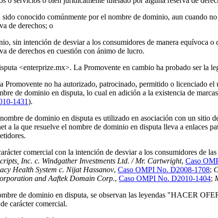
s o servicios o bien jurídicamente tutelado por alguna reserva de derec
ón) ha sido conocido comúnmente por el nombre de dominio, aun cuando n
rva de derechos; o
minio, sin intención de desviar a los consumidores de manera equívoca 
rva de derechos en cuestión con ánimo de lucro.
disputa <enterprize.mx>. La Promovente en cambio ha probado ser la 
a Promovente no ha autorizado, patrocinado, permitido o licenciado el
mbre de dominio en disputa, lo cual en adición a la existencia de marcas
010-1431
).
ombre de dominio en disputa es utilizado en asociación con un sitio de
t a la que resuelve el nombre de dominio en disputa lleva a enlaces pa
etidores.
arácter comercial con la intención de desviar a los consumidores de la
cripts, Inc. c.
Windgather Investments Ltd. / Mr. Cartwright
,
Caso OMP
acy Health System c.
Nijat Hassanov
,
Caso OMPI No. D2008-1708
;
C
orporation and Aaftek Domain Corp.
,
Caso OMPI No. D2010-1404
;
M
 nombre de dominio en disputa, se observan las leyendas "HACER OFERT
de carácter comercial.