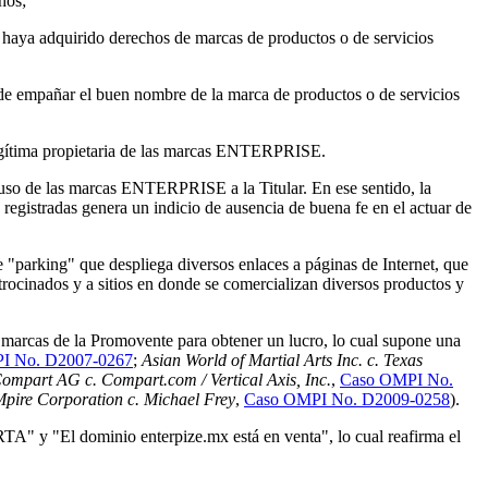
hos;
o haya adquirido derechos de marcas de productos o de servicios
o de empañar el buen nombre de la marca de productos o de servicios
legítima propietaria de las marcas ENTERPRISE.
 uso de las marcas ENTERPRISE a la Titular. En ese sentido, la
 registradas genera un indicio de ausencia de buena fe en el actuar de
 "parking" que despliega diversos enlaces a páginas de Internet, que
trocinados y a sitios en donde se comercializan diversos productos y
s marcas de la Promovente para obtener un lucro, lo cual supone una
I No. D2007-0267
;
Asian World of Martial Arts Inc. c. Texas
ompart AG c. Compart.com / Vertical Axis, Inc.
,
Caso OMPI No.
pire Corporation c. Michael Frey
,
Caso OMPI No. D2009-0258
).
A" y "El dominio enterpize.mx está en venta", lo cual reafirma el