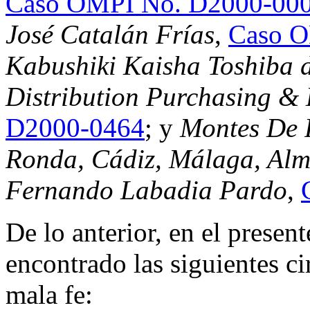
Caso OMPI No. D2000-00
José Catalán Frías
,
Caso O
Kabushiki Kaisha Toshiba d
Distribution Purchasing & 
D2000-0464
; y
Montes De 
Ronda, Cádiz, Málaga, Alme
Fernando Labadia Pardo
,
De lo anterior, en el presen
encontrado las siguientes ci
mala fe: