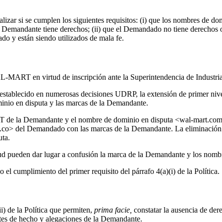
lizar si se cumplen los siguientes requisitos: (i) que los nombres de dom
la Demandante tiene derechos; (ii) que el Demandado no tiene derechos 
ado y están siendo utilizados de mala fe.
L-MART en virtud de inscripción ante la Superintendencia de Industr
 establecido en numerosas decisiones UDRP, la extensión de primer nive
minio en disputa y las marcas de la Demandante.
 de la Demandante y el nombre de dominio en disputa <wal-mart.com.c
> del Demandado con las marcas de la Demandante. La eliminación del
uta.
itud pueden dar lugar a confusión la marca de la Demandante y los nom
l cumplimiento del primer requisito del párrafo 4(a)(i) de la Política.
) de la Política que permiten,
prima facie,
constatar la ausencia de der
ntes de hecho y alegaciones de la Demandante.