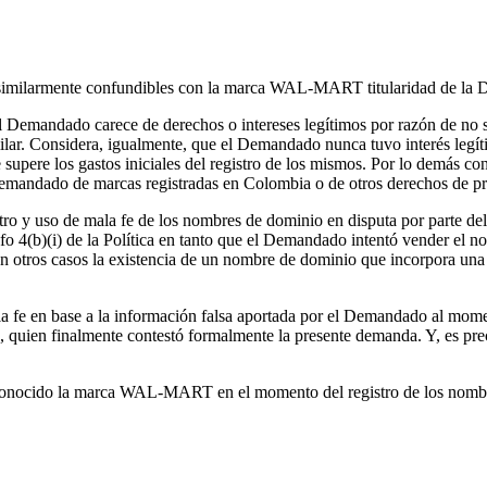
similarmente confundibles con la marca WAL-MART titularidad de la De
el Demandado carece de derechos o intereses legítimos por razón de no 
ilar. Considera, igualmente, que el Demandado nunca tuvo interés legí
supere los gastos iniciales del registro de los mismos. Por lo demás consi
emandado de marcas registradas en Colombia o de otros derechos de pro
 registro y uso de mala fe de los nombres de dominio en disputa por part
fo 4(b)(i) de la Política en tanto que el Demandado intentó vender el
 otros casos la existencia de un nombre de dominio que incorpora una m
a fe en base a la información falsa aportada por el Demandado al mome
, quien finalmente contestó formalmente la presente demanda. Y, es pre
nocido la marca WAL-MART en el momento del registro de los nombres 