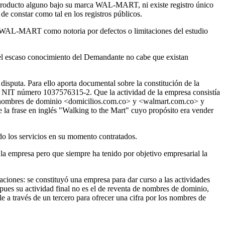
 producto alguno bajo su marca WAL-MART, ni existe registro único
e constar como tal en los registros públicos.
ca WAL-MART como notoria por defectos o limitaciones del estudio
 el escaso conocimiento del Demandante no cabe que existan
disputa. Para ello aporta documental sobre la constitución de la
el NIT número 1037576315-2. Que la actividad de la empresa consistía
 los nombres de dominio <domicilios.com.co> y <walmart.com.co> y
e la frase en inglés "Walking to the Mart" cuyo propósito era vender
do los servicios en su momento contratados.
a empresa pero que siempre ha tenido por objetivo empresarial la
aciones: se constituyó una empresa para dar curso a las actividades
ues su actividad final no es el de reventa de nombres de dominio,
e a través de un tercero para ofrecer una cifra por los nombres de