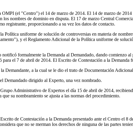
a OMPI (el "Centro") el 14 de marzo de 2014. El 14 de marzo de 2014 e
 con los nombres de dominio en disputa. El 17 de marzo Central Comercial
 registrante, proporcionando a su vez los datos de contacto.
la Política uniforme de solución de controversias en materia de nombres
amento"), y el Reglamento Adicional de la Política uniforme de soluci
tro notificó formalmente la Demanda al Demandado, dando comienzo al
ó para el 7 de abril de 2014. El Escrito de Contestación a la Demanda f
 la Demandante, a la cual se le dio el trato de Documentación Adicional
 del Demandado dirigido al Experto, una vez nombrado.
po Administrativo de Expertos el día 15 de abril de 2014, recibiendo
a que su nombramiento se ajusta a las normas del procedimiento.
 Escrito de Contestación a la Demanda presentado ante el Centro el 8 de 
considera que no se merman los derechos de ninguna de las partes teniendo