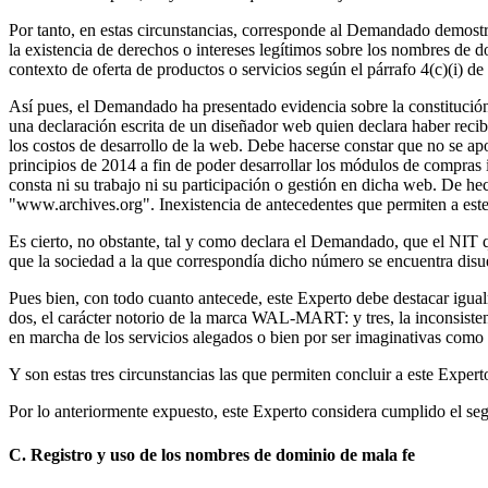
Por tanto, en estas circunstancias, corresponde al Demandado demostr
la existencia de derechos o intereses legítimos sobre los nombres de d
contexto de oferta de productos o servicios según el párrafo 4(c)(i) de l
Así pues, el Demandado ha presentado evidencia sobre la constitución
una declaración escrita de un diseñador web quien declara haber recib
los costos de desarrollo de la web. Debe hacerse constar que no se 
principios de 2014 a fin de poder desarrollar los módulos de compras 
consta ni su trabajo ni su participación o gestión en dicha web. De h
"www.archives.org". Inexistencia de antecedentes que permiten a est
Es cierto, no obstante, tal y como declara el Demandado, que el NIT q
que la sociedad a la que correspondía dicho número se encuentra disuelt
Pues bien, con todo cuanto antecede, este Experto debe destacar igua
dos, el carácter notorio de la marca WAL-MART: y tres, la inconsiste
en marcha de los servicios alegados o bien por ser imaginativas como l
Y son estas tres circunstancias las que permiten concluir a este Exper
Por lo anteriormente expuesto, este Experto considera cumplido el segun
C. Registro y uso de los nombres de dominio de mala fe