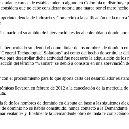
emandante carece de establecimiento alguno en Colombia ni distribuye
considera que no cabe considerar notoria una marca por el mero hecho d
Superintendencia de Industria y Comercio) a la calificación de la mar
n.
áfica nacional su ámbito de intervención es local colombiano donde por
 haber ocultado su identidad como titular de los nombres de dominio en 
General Technological Solutions" así como del hecho de ser titular d
. Que para desarrollar dicha actividad fue necesario la adquisición de
ección del término "walmart" se debió a consistir en una abreviación d
con el procedimiento para lo que aporta carta del desarrollador relatan
cas llevaron en febrero de 2012 a la cancelación de la matrícula de l
uta.
a fe de los nombres de dominio en disputa en base a las siguientes aleg
 de dominio no se habría constituido, nunca contactó a la Demandante p
nar visitantes y, finalmente la Demandante obró de mala fe contactándol