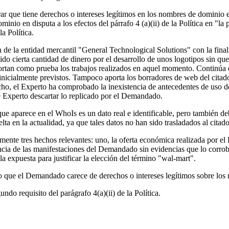
ar que tiene derechos o intereses legítimos en los nombres de dominio
ominio en disputa a los efectos del párrafo 4 (a)(ii) de la Política en 
a Política.
 de la entidad mercantil "General Technological Solutions" con la final
ido cierta cantidad de dinero por el desarrollo de unos logotipos sin q
aportan como prueba los trabajos realizados en aquel momento. Continú
inicialmente previstos. Tampoco aporta los borradores de web del citado
echo, el Experto ha comprobado la inexistencia de antecedentes de uso d
e Experto descartar lo replicado por el Demandado.
ue aparece en el WhoIs es un dato real e identificable, pero también d
a en la actualidad, ya que tales datos no han sido trasladados al citado
lmente tres hechos relevantes: uno, la oferta económica realizada por
ncia de las manifestaciones del Demandado sin evidencias que lo corrobo
a expuesta para justificar la elección del término "wal-mart".
to que el Demandado carece de derechos o intereses legítimos sobre los 
do requisito del parágrafo 4(a)(ii) de la Política.