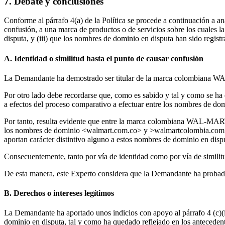
7. Debate y conclusiones
Conforme al párrafo 4(a) de la Política se procede a continuación a ana
confusión, a una marca de productos o de servicios sobre los cuales 
disputa, y (iii) que los nombres de dominio en disputa han sido registr
A. Identidad o similitud hasta el punto de causar confusión
La Demandante ha demostrado ser titular de la marca colombiana WA
Por otro lado debe recordarse que, como es sabido y tal y como se ha
a efectos del proceso comparativo a efectuar entre los nombres de do
Por tanto, resulta evidente que entre la marca colombiana WAL-MART
los nombres de dominio <walmart.com.co> y >walmartcolombia.com.co
aportan carácter distintivo alguno a estos nombres de dominio en disp
Consecuentemente, tanto por vía de identidad como por vía de simil
De esta manera, este Experto considera que la Demandante ha probado e
B. Derechos o intereses legítimos
La Demandante ha aportado unos indicios con apoyo al párrafo 4 (c)(ii
dominio en disputa, tal y como ha quedado reflejado en los antecede