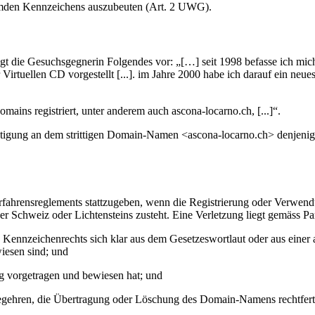
remden Kennzeichens auszubeuten (Art. 2 UWG).
gt die Gesuchsgegnerin Folgendes vor: „[…] seit 1998 befasse ich m
Virtuellen CD vorgestellt [...]. im Jahre 2000 habe ich darauf ein neu
ains registriert, unter anderem auch ascona-locarno.ch, [...]“.
chtigung an dem strittigen Domain-Namen <ascona-locarno.ch> denjenige
erfahrensreglements stattzugeben, wenn die Registrierung oder Verwen
er Schweiz oder Lichtensteins zusteht. Eine Verletzung liegt gemäss P
en Kennzeichenrechts sich klar aus dem Gesetzeswortlaut oder aus eine
iesen sind; und
ig vorgetragen und bewiesen hat; und
begehren, die Übertragung oder Löschung des Domain-Namens rechtfert