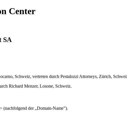
on Center
t SA
Locarno, Schweiz, vertreten durch Pestalozzi Attorneys, Zürich, Schwei
durch Richard Menzer, Losone, Schweiz.
h> (nachfolgend der „Domain-Name”).