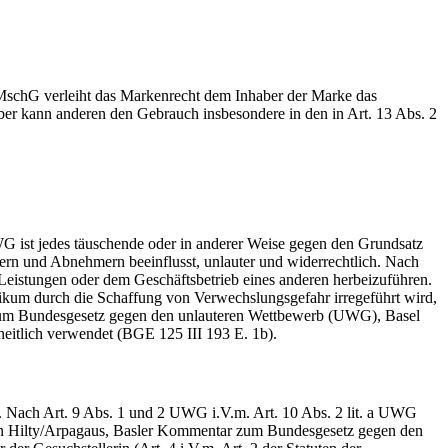
1 MschG verleiht das Markenrecht dem Inhaber der Marke das
er kann anderen den Gebrauch insbesondere in den in Art. 13 Abs. 2
WG ist jedes täuschende oder in anderer Weise gegen den Grundsatz
rn und Abnehmern beeinflusst, unlauter und widerrechtlich. Nach
 Leistungen oder dem Geschäftsbetrieb eines anderen herbeizuführen.
likum durch die Schaffung von Verwechslungsgefahr irregeführt wird,
 zum Bundesgesetz gegen den unlauteren Wettbewerb (UWG), Basel
heitlich verwendet (BGE 125 III 193 E. 1b).
st. Nach Art. 9 Abs. 1 und 2 UWG i.V.m. Art. 10 Abs. 2 lit. a UWG
hi, in Hilty/Arpagaus, Basler Kommentar zum Bundesgesetz gegen den