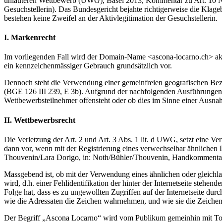
unlauteren Wettbewerb (UWG), Basel 2013, Kommentar zu Art. 10 N 17)
Gesuchstellerin). Das Bundesgericht bejahte richtigerweise die Klage
bestehen keine Zweifel an der Aktivlegitimation der Gesuchstellerin.
I. Markenrecht
Im vorliegenden Fall wird der Domain-Name <ascona-locarno.ch> aktiv 
ein kennzeichenmässiger Gebrauch grundsätzlich vor.
Dennoch steht die Verwendung einer gemeinfreien geografischen Bez
(BGE 126 III 239, E 3b). Aufgrund der nachfolgenden Ausführungen
Wettbewerbsteilnehmer offensteht oder ob dies im Sinne einer Ausnahm
II. Wettbewerbsrecht
Die Verletzung der Art. 2 und Art. 3 Abs. 1 lit. d UWG, setzt ein
dann vor, wenn mit der Registrierung eines verwechselbar ähnlichen 
Thouvenin/Lara Dorigo, in: Noth/Bühler/Thouvenin, Handkommentar
Massgebend ist, ob mit der Verwendung eines ähnlichen oder gleichla
wird, d.h. einer Fehlidentifikation der hinter der Internetseite ste
Folge hat, dass es zu ungewollten Zugriffen auf der Internetseite d
wie die Adressaten die Zeichen wahrnehmen, und wie sie die Zeichen
Der Begriff „Ascona Locarno“ wird vom Publikum gemeinhin mit Tou