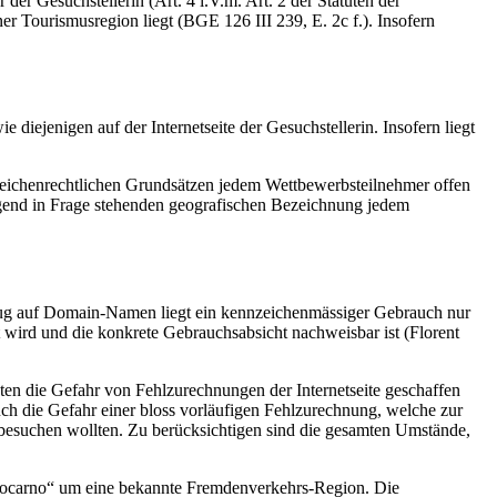
r Gesuchstellerin (Art. 4 i.V.m. Art. 2 der Statuten der
r Tourismusregion liegt (BGE 126 III 239, E. 2c f.). Insofern
iejenigen auf der Internetseite der Gesuchstellerin. Insofern liegt
zeichenrechtlichen Grundsätzen jedem Wettbewerbsteilnehmer offen
gend in Frage stehenden geografischen Bezeichnung jedem
ezug auf Domain-Namen liegt ein kennzeichenmässiger Gebrauch nur
 wird und die konkrete Gebrauchsabsicht nachweisbar ist (Florent
gten die Gefahr von Fehlzurechnungen der Internetseite geschaffen
uch die Gefahr einer bloss vorläufigen Fehlzurechnung, welche zur
 besuchen wollten. Zu berücksichtigen sind die gesamten Umstände,
Locarno“ um eine bekannte Fremdenverkehrs-Region. Die