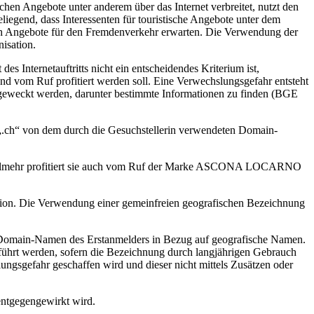
hen Angebote unter anderem über das Internet verbreitet, nutzt den
nd, dass Interessenten für touristische Angebote unter dem
 Angebote für den Fremdenverkehr erwarten. Die Verwendung der
isation.
s Internetauftritts nicht ein entscheidendes Kriterium ist,
und vom Ruf profitiert werden soll. Eine Verwechslungsgefahr entsteht
e geweckt werden, darunter bestimmte Informationen zu finden (BGE
g „.ch“ von dem durch die Gesuchstellerin verwendeten Domain-
 Vielmehr profitiert sie auch vom Ruf der Marke ASCONA LOCARNO
gion. Die Verwendung einer gemeinfreien geografischen Bezeichnung
en Domain-Namen des Erstanmelders in Bezug auf geografische Namen.
eführt werden, sofern die Bezeichnung durch langjährigen Gebrauch
ngsgefahr geschaffen wird und dieser nicht mittels Zusätzen oder
entgegengewirkt wird.