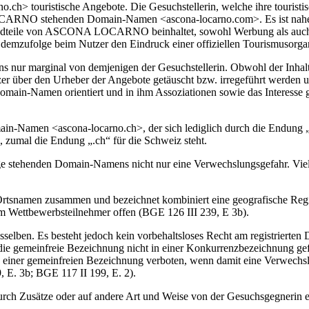
h> touristische Angebote. Die Gesuchstellerin, welche ihre touristisc
RNO stehenden Domain-Namen <ascona-locarno.com>. Es ist naheliege
tandteile von ASCONA LOCARNO beinhaltet, sowohl Werbung als auch
emzufolge beim Nutzer den Eindruck einer offiziellen Tourismusorgan
s nur marginal von demjenigen der Gesuchstellerin. Obwohl der Inhalt de
tzer über den Urheber der Angebote getäuscht bzw. irregeführt werden 
Domain-Namen orientiert und in ihm Assoziationen sowie das Interess
Domain-Namen <ascona-locarno.ch>, der sich lediglich durch die Endun
, zumal die Endung „.ch“ für die Schweiz steht.
Frage stehenden Domain-Namens nicht nur eine Verwechslungsgefahr.
 Ortsnamen zusammen und bezeichnet kombiniert eine geografische Re
em Wettbewerbsteilnehmer offen (BGE 126 III 239, E 3b).
selben. Es besteht jedoch kein vorbehaltsloses Recht am registriert
f die gemeinfreie Bezeichnung nicht in einer Konkurrenzbezeichnung g
 einer gemeinfreien Bezeichnung verboten, wenn damit eine Verwechslu
 E. 3b; BGE 117 II 199, E. 2).
 durch Zusätze oder auf andere Art und Weise von der Gesuchsgegnerin 