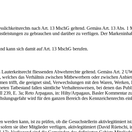
iesslichkeitsrechts nach Art. 13 MschG geltend. Gemäss Art. 13 Abs. 
nstleistungen zu gebrauchen und darüber zu verfügen. Der Markeninhab
 kann sich damit auf Art. 13 MschG berufen.
m Lauterkeitsrecht fliessenden Abwehrrechte geltend. Gemäss Art. 2 U
, welches das Verhältnis zwischen Mitbewerbern oder zwischen Anbiete
men trifft, die geeignet sind, Verwechslungen mit den Waren, Werken,
eten Tatbestand fallen sämtliche Verhaltensweisen, bei denen das Pub
I 239, E. 3a; Reto Arpagaus, in: Hilty/Arpagaus, Basler Kommentar
chslungsgefahr wird für den ganzen Bereich des Kennzeichenrechts ein
werden kann, ist zu prüfen, ob die Gesuchstellerin aktivlegitimiert i
, sofern sie über Mitglieder verfügen, aktivlegitimiert (David Rüetsc