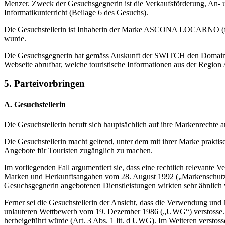
Menzer. Zweck der Gesuchsgegnerin ist die Verkaufsförderung, An- u
Informatikunterricht (Beilage 6 des Gesuchs).
Die Gesuchstellerin ist Inhaberin der Marke ASCONA LOCARNO (fig.)
wurde.
Die Gesuchsgegnerin hat gemäss Auskunft der SWITCH den Domain-Na
Webseite abrufbar, welche touristische Informationen aus der Region
5. Parteivorbringen
A. Gesuchstellerin
Die Gesuchstellerin beruft sich hauptsächlich auf ihre Markenrec
Die Gesuchstellerin macht geltend, unter dem mit ihrer Marke prak
Angebote für Touristen zugänglich zu machen.
Im vorliegenden Fall argumentiert sie, dass eine rechtlich relevante
Marken und Herkunftsangaben vom 28. August 1992 („Markenschutzge
Gesuchsgegnerin angebotenen Dienstleistungen wirkten sehr ähnlich w
Ferner sei die Gesuchstellerin der Ansicht, dass die Verwendung und
unlauteren Wettbewerb vom 19. Dezember 1986 („UWG“) verstosse. S
herbeigeführt würde (Art. 3 Abs. 1 lit. d UWG). Im Weiteren versto