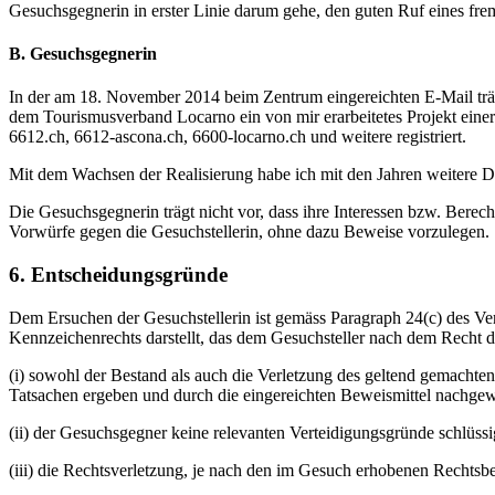
Gesuchsgegnerin in erster Linie darum gehe, den guten Ruf eines f
B. Gesuchsgegnerin
In der am 18. November 2014 beim Zentrum eingereichten E-Mail trä
dem Tourismusverband Locarno ein von mir erarbeitetes Projekt einer 
6612.ch, 6612-ascona.ch, 6600-locarno.ch und weitere registriert.
Mit dem Wachsen der Realisierung habe ich mit den Jahren weitere Dom
Die Gesuchsgegnerin trägt nicht vor, dass ihre Interessen bzw. Bere
Vorwürfe gegen die Gesuchstellerin, ohne dazu Beweise vorzulegen.
6. Entscheidungsgründe
Dem Ersuchen der Gesuchstellerin ist gemäss Paragraph 24(c) des V
Kennzeichenrechts darstellt, das dem Gesuchsteller nach dem Recht d
(i) sowohl der Bestand als auch die Verletzung des geltend gemacht
Tatsachen ergeben und durch die eingereichten Beweismittel nachgew
(ii) der Gesuchsgegner keine relevanten Verteidigungsgründe schlüss
(iii) die Rechtsverletzung, je nach den im Gesuch erhobenen Rechts