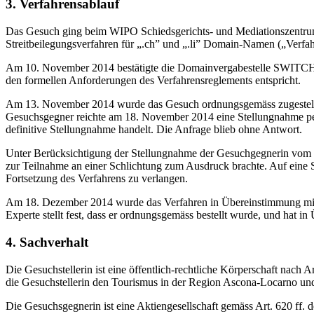
3. Verfahrensablauf
Das Gesuch ging beim WIPO Schiedsgerichts- und Mediationszentrum
Streitbeilegungsverfahren für „.ch” und „.li” Domain-Namen („Verfah
Am 10. November 2014 bestätigte die Domainvergabestelle SWITCH, d
den formellen Anforderungen des Verfahrensreglements entspricht.
Am 13. November 2014 wurde das Gesuch ordnungsgemäss zugestellt un
Gesuchsgegner reichte am 18. November 2014 eine Stellungnahme pe
definitive Stellungnahme handelt. Die Anfrage blieb ohne Antwort.
Unter Berücksichtigung der Stellungnahme der Gesuchgegnerin vom 1
zur Teilnahme an einer Schlichtung zum Ausdruck brachte. Auf eine 
Fortsetzung des Verfahrens zu verlangen.
Am 18. Dezember 2014 wurde das Verfahren in Übereinstimmung mit Pa
Experte stellt fest, dass er ordnungsgemäss bestellt wurde, und hat 
4. Sachverhalt
Die Gesuchstellerin ist eine öffentlich-rechtliche Körperschaft nac
die Gesuchstellerin den Tourismus in der Region Ascona-Locarno und i
Die Gesuchsgegnerin ist eine Aktiengesellschaft gemäss Art. 620 ff.