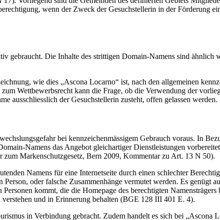
. Vorliegend sind die Gemeinden des definierten Gebiets Mitglieder de
berechtigung, wenn der Zweck der Gesuchstellerin in der Förderung eine
gebraucht. Die Inhalte des strittigen Domain-Namens sind ähnlich wie d
eichnung, wie dies „Ascona Locarno“ ist, nach den allgemeinen kenn
 zum Wettbewerbsrecht kann die Frage, ob die Verwendung der vorlie
e ausschliesslich der Gesuchstellerin zusteht, offen gelassen werden.
e Verwechslungsgefahr bei kennzeichenmässigem Gebrauch voraus. In B
Domain-Namens das Angebot gleichartiger Dienstleistungen vorbereitet
 zum Markenschutzgesetz, Bern 2009, Kommentar zu Art. 13 N 50).
utenden Namens für eine Internetseite durch einen schlechter Berechti
henden Person, oder falsche Zusammenhänge vermutet werden. Es genügt a
urch Personen kommt, die die Homepage des berechtigten Namensträgers
 verstehen und in Erinnerung behalten (BGE 128 III 401 E. 4).
rismus in Verbindung gebracht. Zudem handelt es sich bei „Ascona 