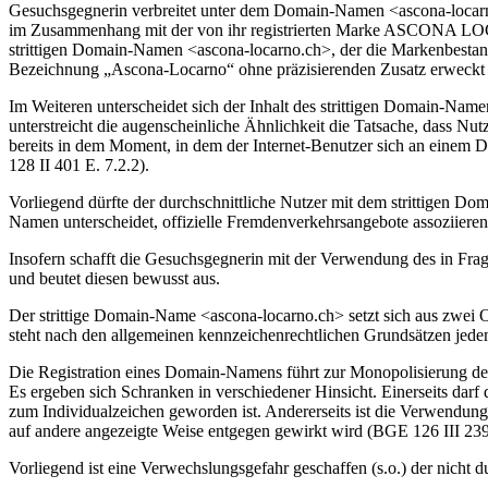
Gesuchsgegnerin verbreitet unter dem Domain-Namen <ascona-locarno.c
im Zusammenhang mit der von ihr registrierten Marke ASCONA LOCA
strittigen Domain-Namen <ascona-locarno.ch>, der die Markenbes
Bezeichnung „Ascona-Locarno“ ohne präzisierenden Zusatz erweckt d
Im Weiteren unterscheidet sich der Inhalt des strittigen Domain-Namen
unterstreicht die augenscheinliche Ähnlichkeit die Tatsache, dass Nu
bereits in dem Moment, in dem der Internet-Benutzer sich an einem 
128 II 401 E. 7.2.2).
Vorliegend dürfte der durchschnittliche Nutzer mit dem strittigen 
Namen unterscheidet, offizielle Fremdenverkehrsangebote assoziieren
Insofern schafft die Gesuchsgegnerin mit der Verwendung des in 
und beutet diesen bewusst aus.
Der strittige Domain-Name <ascona-locarno.ch> setzt sich aus zwei
steht nach den allgemeinen kennzeichenrechtlichen Grundsätzen jed
Die Registration eines Domain-Namens führt zur Monopolisierung des
Es ergeben sich Schranken in verschiedener Hinsicht. Einerseits dar
zum Individualzeichen geworden ist. Andererseits ist die Verwendung
auf andere angezeigte Weise entgegen gewirkt wird (BGE 126 III 239,
Vorliegend ist eine Verwechslungsgefahr geschaffen (s.o.) der nicht