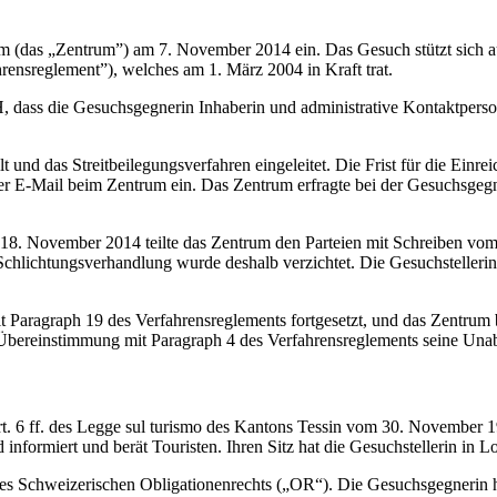
 (das „Zentrum”) am 7. November 2014 ein. Das Gesuch stützt sich 
rensreglement”), welches am 1. März 2004 in Kraft trat.
ass die Gesuchsgegnerin Inhaberin und administrative Kontaktperson
d das Streitbeilegungsverfahren eingeleitet. Die Frist für die Einr
r E-Mail beim Zentrum ein. Das Zentrum erfragte bei der Gesuchsgeg
8. November 2014 teilte das Zentrum den Parteien mit Schreiben vom 
Schlichtungsverhandlung wurde deshalb verzichtet. Die Gesuchstelleri
ragraph 19 des Verfahrensreglements fortgesetzt, und das Zentrum be
in Übereinstimmung mit Paragraph 4 des Verfahrensreglements seine Unab
h Art. 6 ff. des Legge sul turismo des Kantons Tessin vom 30. Novembe
nformiert und berät Touristen. Ihren Sitz hat die Gesuchstellerin in L
 des Schweizerischen Obligationenrechts („OR“). Die Gesuchsgegnerin h