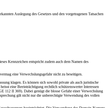
nerkannten Auslegung des Gesetzes und den vorgetragenen Tatsachen
Dieses Kennzeichen entspricht zudem auch dem Namen des
vermag eine Verwechslungsgefahr nicht zu beseitigen.
sung klagen. Es können sich sowohl private als auch juristische
eisst eine Beeinträchtigung rechtlich schützenswerter Interessen
BGE 112 II 369). Dabei genügt die blosse Gefahr einer Verwechslung
sprechung gilt nicht nur die unberechtigte Verwendung des vollen
es Gesuchsgegners beeinträchtigt. Die Verwendung des Domain-Namens