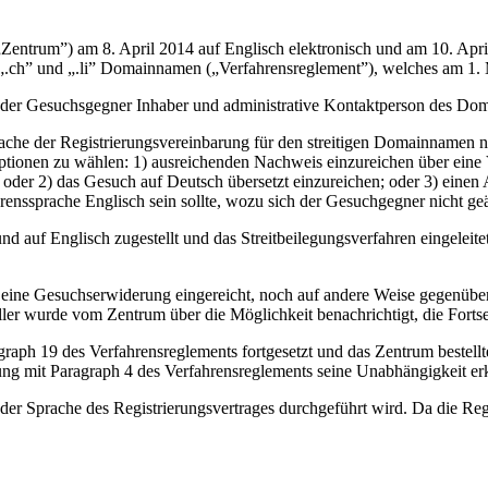
trum”) am 8. April 2014 auf Englisch elektronisch und am 10. April 2
.ch” und „.li” Domainnamen („Verfahrensreglement”), welches am 1. Mä
der Gesuchsgegner Inhaber und administrative Kontaktperson des Dom
prache der Registrierungsvereinbarung für den streitigen Domainnamen 
Optionen zu wählen: 1) ausreichenden Nachweis einzureichen über ein
; oder 2) das Gesuch auf Deutsch übersetzt einzureichen; oder 3) einen 
hrenssprache Englisch sein sollte, wozu sich der Gesuchgegner nicht geä
uf Englisch zugestellt und das Streitbeilegungsverfahren eingeleitet
 eine Gesuchserwiderung eingereicht, noch auf andere Weise gegenüber
er wurde vom Zentrum über die Möglichkeit benachrichtigt, die Fortse
ph 19 des Verfahrensreglements fortgesetzt und das Zentrum bestellt
ung mit Paragraph 4 des Verfahrensreglements seine Unabhängigkeit erk
 der Sprache des Registrierungsvertrages durchgeführt wird. Da die Regis