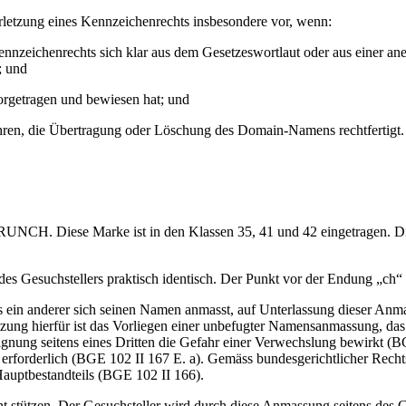
rletzung eines Kennzeichenrechts insbesondere vor, wenn:
ennzeichenrechts sich klar aus dem Gesetzeswortlaut oder aus einer a
; und
orgetragen und bewiesen hat; und
ren, die Übertragung oder Löschung des Domain-Namens rechtfertigt.
CRUNCH. Diese Marke ist in den Klassen 35, 41 und 42 eingetragen. 
 Gesuchstellers praktisch identisch. Der Punkt vor der Endung „ch“ 
 ein anderer sich seinen Namen anmasst, auf Unterlassung dieser Anmas
ung hierfür ist das Vorliegen einer unbefugter Namensanmassung, das h
eignung seitens eines Dritten die Gefahr einer Verwechslung bewirkt (
t erforderlich (BGE 102 II 167 E. a). Gemäss bundesgerichtlicher Recht
uptbestandteils (BGE 102 II 166).
echt stützen. Der Gesuchsteller wird durch diese Anmassung seitens d