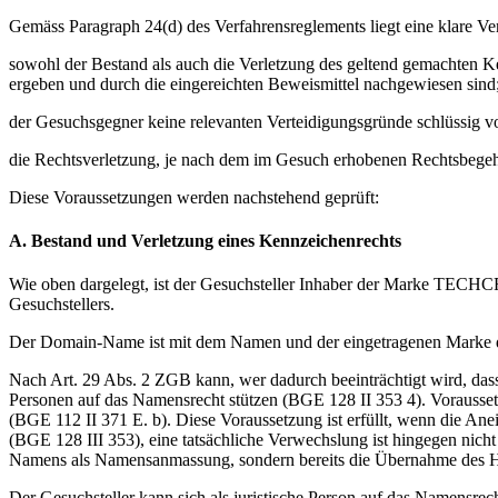
Gemäss Paragraph 24(d) des Verfahrensreglements liegt eine klare Ve
sowohl der Bestand als auch die Verletzung des geltend gemachten K
ergeben und durch die eingereichten Beweismittel nachgewiesen sind
der Gesuchsgegner keine relevanten Verteidigungsgründe schlüssig v
die Rechtsverletzung, je nach dem im Gesuch erhobenen Rechtsbegeh
Diese Voraussetzungen werden nachstehend geprüft:
A. Bestand und Verletzung eines Kennzeichenrechts
Wie oben dargelegt, ist der Gesuchsteller Inhaber der Marke TECH
Gesuchstellers.
Der Domain-Name ist mit dem Namen und der eingetragenen Marke des
Nach Art. 29 Abs. 2 ZGB kann, wer dadurch beeinträchtigt wird, dass
Personen auf das Namensrecht stützen (BGE 128 II 353 4). Voraussetz
(BGE 112 II 371 E. b). Diese Voraussetzung ist erfüllt, wenn die An
(BGE 128 III 353), eine tatsächliche Verwechslung ist hingegen nich
Namens als Namensanmassung, sondern bereits die Übernahme des Ha
Der Gesuchsteller kann sich als juristische Person auf das Namensr