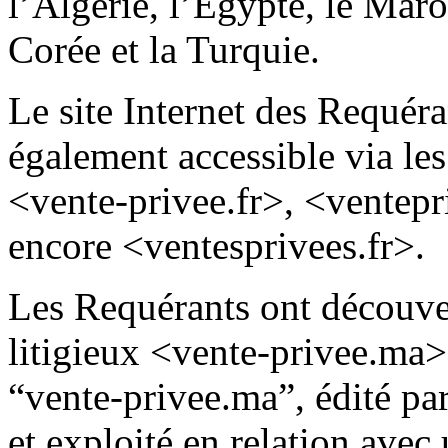
l’Algérie, l’Egypte, le Maro
Corée et la Turquie.
Le site Internet des Requé
également accessible via le
<vente-privee.fr>, <ventep
encore <ventesprivees.fr>.
Les Requérants ont découve
litigieux <vente-privee.ma>
“vente-privee.ma”, édité pa
et exploité en relation avec