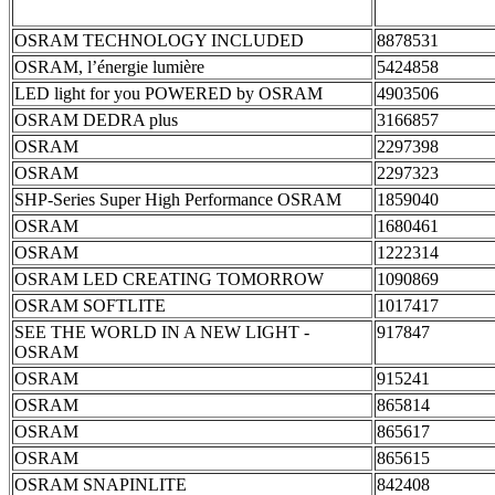
OSRAM TECHNOLOGY INCLUDED
8878531
OSRAM, l’énergie lumière
5424858
LED light for you POWERED by OSRAM
4903506
OSRAM DEDRA plus
3166857
OSRAM
2297398
OSRAM
2297323
SHP-Series Super High Performance OSRAM
1859040
OSRAM
1680461
OSRAM
1222314
OSRAM LED CREATING TOMORROW
1090869
OSRAM SOFTLITE
1017417
SEE THE WORLD IN A NEW LIGHT -
917847
OSRAM
OSRAM
915241
OSRAM
865814
OSRAM
865617
OSRAM
865615
OSRAM SNAPINLITE
842408