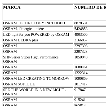
MARCA
NUMERO DE 
OSRAM TECHNOLOGY INCLUDED
8878531
OSRAM, l’énergie lumière
5424858
LED light for you POWERED by OSRAM
4903506
OSRAM DEDRA plus
3166857
OSRAM
2297398
OSRAM
2297323
SHP-Series Super High Performance
1859040
OSRAM
OSRAM
1680461
OSRAM
1222314
OSRAM LED CREATING TOMORROW
1090869
OSRAM SOFTLITE
1017417
SEE THE WORLD IN A NEW LIGHT -
917847
OSRAM
OSRAM
915241
OSRAM
865814