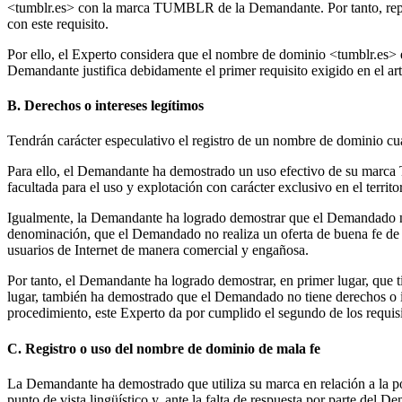
<tumblr.es> con la marca TUMBLR de la Demandante. Por tanto, repr
con este requisito.
Por ello, el Experto considera que el nombre de dominio <tumblr.es>
Demandante justifica debidamente el primer requisito exigido en el ar
B. Derechos o intereses legítimos
Tendrán carácter especulativo el registro de un nombre de dominio c
Para ello, el Demandante ha demostrado un uso efectivo de su marca
facultada para el uso y explotación con carácter exclusivo en el ter
Igualmente, la Demandante ha logrado demostrar que el Demandado n
denominación, que el Demandado no realiza un oferta de buena fe de pr
usuarios de Internet de manera comercial y engañosa.
Por tanto, el Demandante ha logrado demostrar, en primer lugar, que ti
lugar, también ha demostrado que el Demandado no tiene derechos o in
procedimiento, este Experto da por cumplido el segundo de los requisi
C. Registro o uso del nombre de dominio de mala fe
La Demandante ha demostrado que utiliza su marca en relación a la po
punto de vista lingüístico y, ante la falta de respuesta por parte de