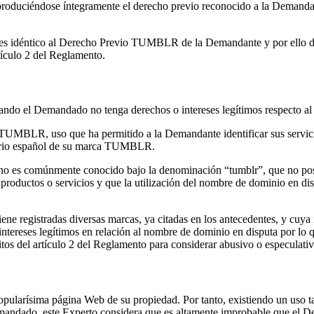
oduciéndose íntegramente el derecho previo reconocido a la Demanda
 es idéntico al Derecho Previo TUMBLR de la Demandante y por ello da 
tículo 2 del Reglamento.
uando el Demandado no tenga derechos o intereses legítimos respecto a
 TUMBLR, uso que ha permitido a la Demandante identificar sus servi
ritorio español de su marca TUMBLR.
o es comúnmente conocido bajo la denominación “tumblr”, que no posee
oductos o servicios y que la utilización del nombre de dominio en disp
ene registradas diversas marcas, ya citadas en los antecedentes, y cuya
tereses legítimos en relación al nombre de dominio en disputa por lo q
tos del artículo 2 del Reglamento para considerar abusivo o especulati
pularísima página Web de su propiedad. Por tanto, existiendo un uso ta
l Demandado, este Experto considera que es altamente improbable que el 