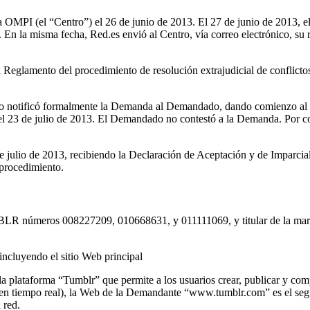
OMPI (el “Centro”) el 26 de junio de 2013. El 27 de junio de 2013, el 
a. En la misma fecha, Red.es envió al Centro, vía correo electrónico, 
l Reglamento del procedimiento de resolución extrajudicial de conflict
ro notificó formalmente la Demanda al Demandado, dando comienzo al p
 el 23 de julio de 2013. El Demandado no contestó a la Demanda. Por co
julio de 2013, recibiendo la Declaración de Aceptación y de Imparcial
 procedimiento.
UMBLR números 008227209, 010668631, y 011111069, y titular de la m
incluyendo el sitio Web principal
a plataforma “Tumblr” que permite a los usuarios crear, publicar y co
ad en tiempo real), la Web de la Demandante “www.tumblr.com” es el se
 red.