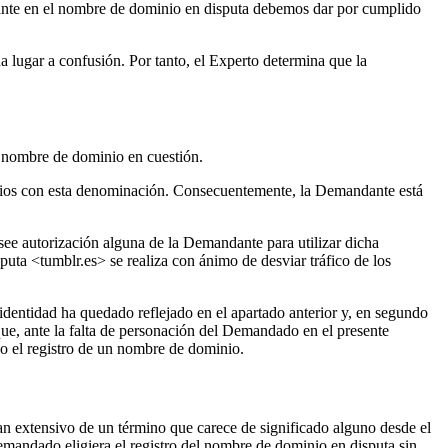
nte en el nombre de dominio en disputa debemos dar por cumplido
lugar a confusión. Por tanto, el Experto determina que la
l nombre de dominio en cuestión.
cios con esta denominación. Consecuentemente, la Demandante está
 autorización alguna de la Demandante para utilizar dicha
uta <tumblr.es> se realiza con ánimo de desviar tráfico de los
 identidad ha quedado reflejado en el apartado anterior y, en segundo
ue, ante la falta de personación del Demandado en el presente
vo el registro de un nombre de dominio.
n extensivo de un término que carece de significado alguno desde el
Demandado eligiera el registro del nombre de dominio en disputa sin