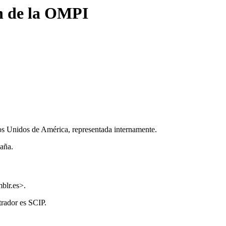
n de la OMPI
s Unidos de América, representada internamente.
aña.
blr.es>.
trador es SCIP.