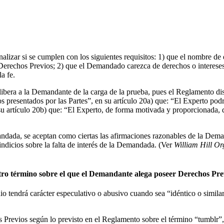
lizar si se cumplen con los siguientes requisitos: 1) que el nombre de d
Derechos Previos; 2) que el Demandado carezca de derechos o intereses 
a fe.
era a la Demandante de la carga de la prueba, pues el Reglamento dis
 presentados por las Partes”, en su artículo 20a) que: “El Experto pod
su artículo 20b) que: “El Experto, de forma motivada y proporcionada, 
ndada, se aceptan como ciertas las afirmaciones razonables de la Dem
dicios sobre la falta de interés de la Demandada. (Ver
William Hill Org
otro término sobre el que el Demandante alega poseer Derechos Pre
o tendrá carácter especulativo o abusivo cuando sea “idéntico o similar 
s Previos según lo previsto en el Reglamento sobre el término “tumblr