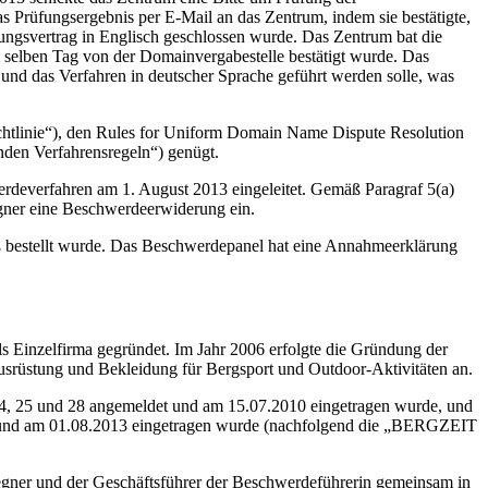
s Prüfungsergebnis per E-Mail an das Zentrum, indem sie bestätigte,
rungsvertrag in Englisch geschlossen wurde. Das Zentrum bat die
 selben Tag von der Domainvergabestelle bestätigt wurde. Das
und das Verfahren in deutscher Sprache geführt werden solle, was
chtlinie“), den Rules for Uniform Domain Name Dispute Resolution
den Verfahrensregeln“) genügt.
deverfahren am 1. August 2013 eingeleitet. Gemäß Paragraf 5(a)
gner eine Beschwerdeerwiderung ein.
äß bestellt wurde. Das Beschwerdepanel hat eine Annahmeerklärung
s Einzelfirma gegründet. Im Jahr 2006 erfolgte die Gründung der
usrüstung und Bekleidung für Bergsport und Outdoor-Aktivitäten an.
4, 25 und 28 angemeldet und am 15.07.2010 eingetragen wurde, und
t und am 01.08.2013 eingetragen wurde (nachfolgend die „BERGZEIT
egner und der Geschäftsführer der Beschwerdeführerin gemeinsam in