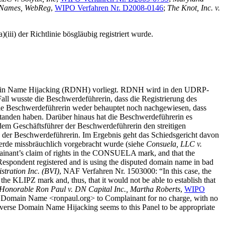
reNames, WebReg
,
WIPO Verfahren Nr. D2008-0146
;
The Knot, Inc. v.
i) der Richtlinie bösgläubig registriert wurde.
Domain Name Hijacking (RDNH) vorliegt. RDNH wird in den UDRP-
Fall wusste die Beschwerdeführerin, dass die Registrierung des
die Beschwerdeführerin weder behauptet noch nachgewiesen, dass
anden haben. Darüber hinaus hat die Beschwerdeführerin es
m Geschäftsführer der Beschwerdeführerin den streitigen
 der Beschwerdeführerin. Im Ergebnis geht das Schiedsgericht davon
hwerde missbräuchlich vorgebracht wurde (siehe
Consuela, LLC v.
lainant’s claim of rights in the CONSUELA mark, and that the
Respondent registered and is using the disputed domain name in bad
tration Inc. (BVI)
, NAF Verfahren Nr. 1503000: “In this case, the
the KLIPZ mark and, thus, that it would not be able to establish that
Honorable Ron Paul v. DN Capital Inc., Martha Roberts
,
WIPO
 the Domain Name <ronpaul.org> to Complainant for no charge, with no
Reverse Domain Name Hijacking seems to this Panel to be appropriate