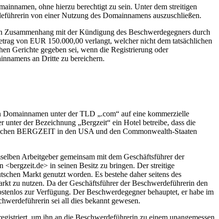
ainnamen, ohne hierzu berechtigt zu sein. Unter dem streitigen
rdeführerin von einer Nutzung des Domainnamens auszuschließen.
ichen Zusammenhang mit der Kündigung des Beschwerdegegners durch
etrag von EUR 150.000,00 verlangt, welcher nicht dem tatsächlichen
en Gerichte gegeben sei, wenn die Registrierung oder
nnamens an Dritte zu bereichern.
 von Domainnamen unter der TLD „.com“ auf eine kommerzielle
 unter der Bezeichnung „Bergzeit“ ein Hotel betreibe, dass die
m Zeichen BERGZEIT in den USA und den Commonwealth-Staaten
emselben Arbeitgeber gemeinsam mit dem Geschäftsführer der
bergzeit.de> in seinen Besitz zu bringen. Der streitige
chen Markt genutzt worden. Es bestehe daher seitens des
rkt zu nutzen. Da der Geschäftsführer der Beschwerdeführerin den
kostenlos zur Verfügung. Der Beschwerdegegner behauptet, er habe im
werdeführerin sei all dies bekannt gewesen.
registriert, um ihn an die Beschwerdeführerin zu einem unangemessen