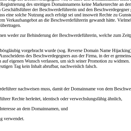
 der Registrierung des streitigen Domainnamens keine Markenrechte a
schäftsführer der Beschwerdeführerin und den Beschwerdegegner gem
 dass eine solche Nutzung auch erfolgt sei und insoweit Rechte zu G
inem Verkaufsangebot an die Beschwerdeführerin gewandt hätte. Vielmeh
übertragen.
en weder zur Behinderung der Beschwerdeführerin, welche zum Zeitpu
 bösgläubig vorgebracht wurde (sog. Reverse Domain Name Hijacking).
s Ausscheidens des Beschwerdegegners aus der Firma, in der er gemeins
uf eigenen Wunsch verlassen, um sich seiner Promotion zu widmen. Fe
utigen Tag kein Inhalt abrufbar, nachweislich falsch.
hwerdeführer nachweisen muss, damit der Domainname von dem Beschwer
hrer Rechte herleitet, identisch oder verwechslungsfähig ähnlich,
s Interesse an dem Domainnamen, und
ig verwendet.