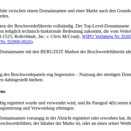
sgefahr zwischen einem Domainnamen und einer Marke nach den Grundsä
rden.
n der Beschwerdeführerin vollständig. Der Top-Level-Domainname „.
em lediglich technisch-funktionale Bedeutung zukommt, die vom Verkeh
0-1525;
Rollerblade, Inc. v. Chris McCrady
,
WIPO Verfahren Nr. D20
 Nr. D2000-0026
).
ige Domainname mit den BERGZEIT Marken der Beschwerdeführerin ident
des Beschwerdepanels eng begrenzten – Nutzung des streitigen Doma
en dahingestellt bleiben.
ens
ubig registriert wurde und verwendet wird, und ihr Paragraf 4(b) nennt
Registrierung und Verwendung erbringen:
omainnamen vorrangig in der Absicht registriert oder erworben hat, ih
werdeführer, der Inhaber der Marke ist, oder an einen seiner Wettbe