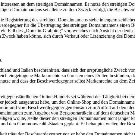
nteressen an dem streitigen Domainnamen. Er nutze den streitigen Dom
reitigen Domainnamens sei alleine zu dem Zweck erfolgt, die Beschwe
 Die Registrierung des streitigen Domainnamens stehe in engem zeitl
werdegegner für die Übertragung des streitigen Domainnamens einen B
in Fall des „Domain-Grabbing“ vor, welches nach Ansicht der deutsch
 Zweck haben könne, sich durch Verkauf oder Lizenzierung des Domai
n.
schland und Italien beschränkten, dass sich der ursprüngliche Zweck
ch eingetragene Markenrechte zu Gunsten eines Dritten bestünden, der
it nutze und dass der Beschwerdegegner selbst Markenrechte an de
treitgegenständlichen Online-Handels sei während der Tätigkeit bei d
ter jedoch ausgenutzt habe, um den Online-Shop und den Domainnamen <
erin und vom Beschwerdegegner gemeinsam zum Auftritt auf dem deuts
 Domainnamen zum Angebot von Bergsportartikeln auf dem deutschen Ma
igen wollte, stellte dieser den streitigen Domainnamen nicht länger 
d den Commonwealth-Staaten geplant. Er behauptet weiter, der Besch
keit trägt der Beschwerdegegner vor, er habe den Domainnamen nicht 