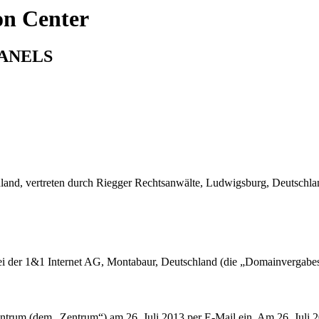
on Center
ANELS
land, vertreten durch Riegger Rechtsanwälte, Ludwigsburg, Deutschla
 der 1&1 Internet AG, Montabaur, Deutschland (die „Domainvergabestel
rum (dem „Zentrum“) am 26. Juli 2013 per E-Mail ein. Am 26. Juli 20