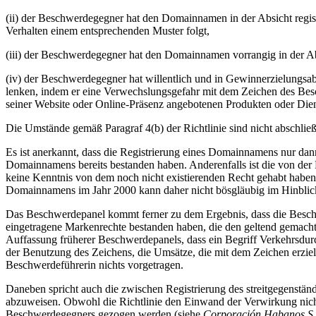
(ii) der Beschwerdegegner hat den Domainnamen in der Absicht regis
Verhalten einem entsprechenden Muster folgt,
(iii) der Beschwerdegegner hat den Domainnamen vorrangig in der Abs
(iv) der Beschwerdegegner hat willentlich und in Gewinnerzielungsa
lenken, indem er eine Verwechslungsgefahr mit dem Zeichen des Besc
seiner Website oder Online-Präsenz angebotenen Produkten oder Diens
Die Umstände gemäß Paragraf 4(b) der Richtlinie sind nicht abschlie
Es ist anerkannt, dass die Registrierung eines Domainnamens nur dann
Domainnamens bereits bestanden haben. Anderenfalls ist die von der 
keine Kenntnis von dem noch nicht existierenden Recht gehabt habe
Domainnamens im Jahr 2000 kann daher nicht bösgläubig im Hinblic
Das Beschwerdepanel kommt ferner zu dem Ergebnis, dass die Beschw
eingetragene Markenrechte bestanden haben, die den geltend gemachte
Auffassung früherer Beschwerdepanels, dass ein Begriff Verkehrsdurc
der Benutzung des Zeichens, die Umsätze, die mit dem Zeichen erz
Beschwerdeführerin nichts vorgetragen.
Daneben spricht auch die zwischen Registrierung des streitgegenstä
abzuweisen. Obwohl die Richtlinie den Einwand der Verwirkung nicht 
Beschwerdegegners gezogen werden (siehe
Corporación Habanos S.A