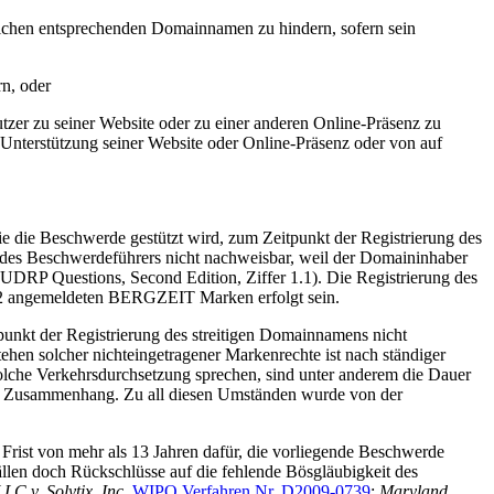
eichen entsprechenden Domainnamen zu hindern, sofern sein
rn, oder
zer zu seiner Website oder zu einer anderen Online-Präsenz zu
Unterstützung seiner Website oder Online-Präsenz oder von auf
ie die Beschwerde gestützt wird, zum Zeitpunkt der Registrierung des
e des Beschwerdeführers nicht nachweisbar, weil der Domaininhaber
DRP Questions, Second Edition, Ziffer 1.1). Die Registrierung des
012 angemeldeten BERGZEIT Marken erfolgt sein.
nkt der Registrierung des streitigen Domainnamens nicht
hen solcher nichteingetragener Markenrechte ist nach ständiger
solche Verkehrsdurchsetzung sprechen, sind unter anderem die Dauer
em Zusammenhang. Zu all diesen Umständen wurde von der
Frist von mehr als 13 Jahren dafür, die vorliegende Beschwerde
llen doch Rückschlüsse auf die fehlende Bösgläubigkeit des
LC v. Solytix, Inc
,
WIPO Verfahren Nr. D2009-0739
;
Maryland