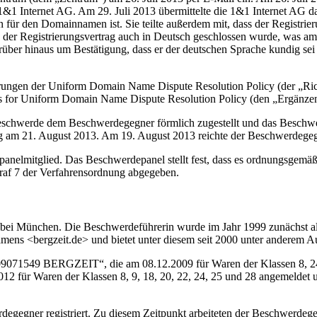
1&1 Internet AG. Am 29. Juli 2013 übermittelte die 1&1 Internet AG da
für den Domainnamen ist. Sie teilte außerdem mit, dass der Registrie
 der Registrierungsvertrag auch in Deutsch geschlossen wurde, was am
ber hinaus um Bestätigung, dass er der deutschen Sprache kundig sei 
derungen der Uniform Domain Name Dispute Resolution Policy (der „Ri
 for Uniform Domain Name Dispute Resolution Policy (den „Ergänzen
schwerde dem Beschwerdegegner förmlich zugestellt und das Beschwer
ng am 21. August 2013. Am 19. August 2013 reichte der Beschwerdege
elpanelmitglied. Das Beschwerdepanel stellt fest, dass es ordnungsgem
af 7 der Verfahrensordnung abgegeben.
 bei München. Die Beschwerdeführerin wurde im Jahr 1999 zunächst al
ens <bergzeit.de> und bietet unter diesem seit 2000 unter anderem A
009071549 BERGZEIT“, die am 08.12.2009 für Waren der Klassen 8, 2
2 für Waren der Klassen 8, 9, 18, 20, 22, 24, 25 und 28 angemelde
gegner registriert. Zu diesem Zeitpunkt arbeiteten der Beschwerdeg