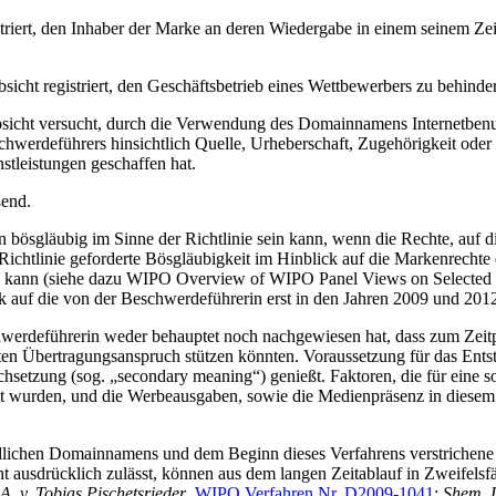
triert, den Inhaber der Marke an deren Wiedergabe in einem seinem Z
icht registriert, den Geschäftsbetrieb eines Wettbewerbers zu behinde
bsicht versucht, durch die Verwendung des Domainnamens Internetbenut
hwerdeführers hinsichtlich Quelle, Urheberschaft, Zugehörigkeit oder 
tleistungen geschaffen hat.
ßend.
 bösgläubig im Sinne der Richtlinie sein kann, wenn die Rechte, auf d
Richtlinie geforderte Bösgläubigkeit im Hinblick auf die Markenrecht
n kann (siehe dazu WIPO Overview of WIPO Panel Views on Selected U
k auf die von der Beschwerdeführerin erst in den Jahren 2009 und 2
erdeführerin weder behauptet noch nachgewiesen hat, dass zum Zeitpu
n Übertragungsanspruch stützen könnten. Voraussetzung für das Entste
hsetzung (sog. „secondary meaning“) genießt. Faktoren, die für eine 
ielt wurden, und die Werbeausgaben, sowie die Medienpräsenz in dies
ndlichen Domainnamens und dem Beginn dieses Verfahrens verstrichene 
ausdrücklich zulässt, können aus dem langen Zeitablauf in Zweifelsfä
. v. Tobias Pischetsrieder
,
WIPO Verfahren Nr. D2009-1041
;
Shem, L