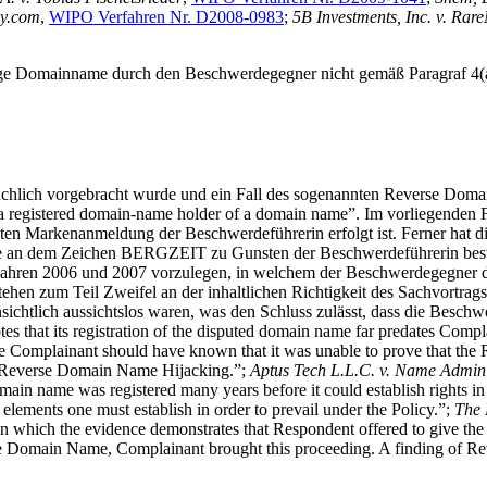
cy.com
,
WIPO Verfahren Nr. D2008-0983
;
5B Investments, Inc. v. Ra
e Domainname durch den Beschwerdegegner nicht gemäß Paragraf 4(a)(ii
bräuchlich vorgebracht wurde und ein Fall des sogenannten Reverse 
ive a registered domain-name holder of a domain name”. Im vorliegenden 
ten Markenanmeldung der Beschwerdeführerin erfolgt ist. Ferner hat 
te an dem Zeichen BERGZEIT zu Gunsten der Beschwerdeführerin best
ahren 2006 und 2007 vorzulegen, in welchem der Beschwerdegegner de
en zum Teil Zweifel an der inhaltlichen Richtigkeit des Sachvortrags
nsichtlich aussichtslos waren, was den Schluss zulässt, dass die Besc
 that its registration of the disputed domain name far predates Comp
 Complainant should have known that it was unable to prove that the 
lish Reverse Domain Name Hijacking.”;
Aptus Tech L.L.C. v. Name Adminis
ain name was registered many years before it could establish rights in 
elements one must establish in order to prevail under the Policy.”;
The 
se, in which the evidence demonstrates that Respondent offered to give
ng the Domain Name, Complainant brought this proceeding. A finding of 