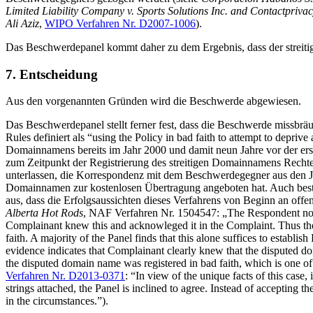
Limited Liability Company v. Sports Solutions Inc. and Contactpriva
Ali Aziz
,
WIPO Verfahren Nr. D2007-1006
).
Das Beschwerdepanel kommt daher zu dem Ergebnis, dass der streitig
7. Entscheidung
Aus den vorgenannten Gründen wird die Beschwerde abgewiesen.
Das Beschwerdepanel stellt ferner fest, dass die Beschwerde miss
Rules definiert als “using the Policy in bad faith to attempt to depr
Domainnamens bereits im Jahr 2000 und damit neun Jahre vor der ers
zum Zeitpunkt der Registrierung des streitigen Domainnamens Rech
unterlassen, die Korrespondenz mit dem Beschwerdegegner aus den J
Domainnamen zur kostenlosen Übertragung angeboten hat. Auch besteh
aus, dass die Erfolgsaussichten dieses Verfahrens von Beginn an offe
Alberta Hot Rods
, NAF Verfahren Nr. 1504547: „The Respondent notes
Complainant knew this and acknowleged it in the Complaint. Thus the
faith. A majority of the Panel finds that this alone suffices to estab
evidence indicates that Complainant clearly knew that the disputed dom
the disputed domain name was registered in bad faith, which is one of 
Verfahren Nr. D2013-0371
: “In view of the unique facts of this ca
strings attached, the Panel is inclined to agree. Instead of accepti
in the circumstances.”).