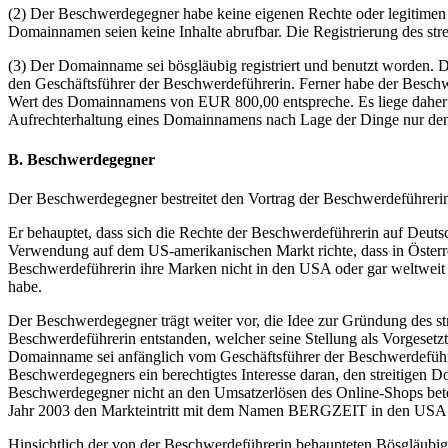
(2) Der Beschwerdegegner habe keine eigenen Rechte oder legitimen I
Domainnamen seien keine Inhalte abrufbar. Die Registrierung des st
(3) Der Domainname sei bösgläubig registriert und benutzt worden.
den Geschäftsführer der Beschwerdeführerin. Ferner habe der Besch
Wert des Domainnamens von EUR 800,00 entspreche. Es liege daher e
Aufrechterhaltung eines Domainnamens nach Lage der Dinge nur den
B. Beschwerdegegner
Der Beschwerdegegner bestreitet den Vortrag der Beschwerdeführeri
Er behauptet, dass sich die Rechte der Beschwerdeführerin auf Deut
Verwendung auf dem US-amerikanischen Markt richte, dass in Österrei
Beschwerdeführerin ihre Marken nicht in den USA oder gar weltwe
habe.
Der Beschwerdegegner trägt weiter vor, die Idee zur Gründung des s
Beschwerdeführerin entstanden, welcher seine Stellung als Vorgesetz
Domainname sei anfänglich vom Geschäftsführer der Beschwerdeführ
Beschwerdegegners ein berechtigtes Interesse daran, den streitigen
Beschwerdegegner nicht an den Umsatzerlösen des Online-Shops beteil
Jahr 2003 den Markteintritt mit dem Namen BERGZEIT in den USA un
Hinsichtlich der von der Beschwerdeführerin behaupteten Bösgläubig