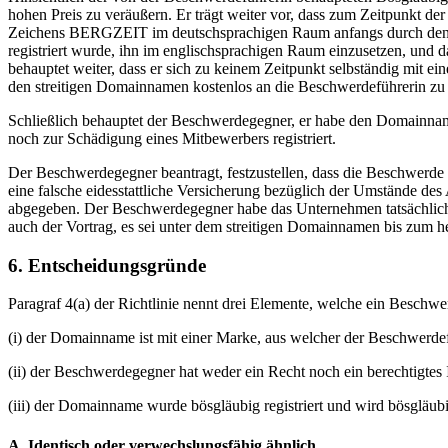
hohen Preis zu veräußern. Er trägt weiter vor, dass zum Zeitpunkt
Zeichens BERGZEIT im deutschsprachigen Raum anfangs durch den Ge
registriert wurde, ihn im englischsprachigen Raum einzusetzen, und
behauptet weiter, dass er sich zu keinem Zeitpunkt selbständig mit e
den streitigen Domainnamen kostenlos an die Beschwerdeführerin zu 
Schließlich behauptet der Beschwerdegegner, er habe den Domainnam
noch zur Schädigung eines Mitbewerbers registriert.
Der Beschwerdegegner beantragt, festzustellen, dass die Beschwerde
eine falsche eidesstattliche Versicherung bezüglich der Umstände de
abgegeben. Der Beschwerdegegner habe das Unternehmen tatsächlich a
auch der Vortrag, es sei unter dem streitigen Domainnamen bis zum he
6. Entscheidungsgründe
Paragraf 4(a) der Richtlinie nennt drei Elemente, welche ein Besc
(i) der Domainname ist mit einer Marke, aus welcher der Beschwerdefü
(ii) der Beschwerdegegner hat weder ein Recht noch ein berechtigte
(iii) der Domainname wurde bösgläubig registriert und wird bösgläub
A. Identisch oder verwechslungsfähig ähnlich