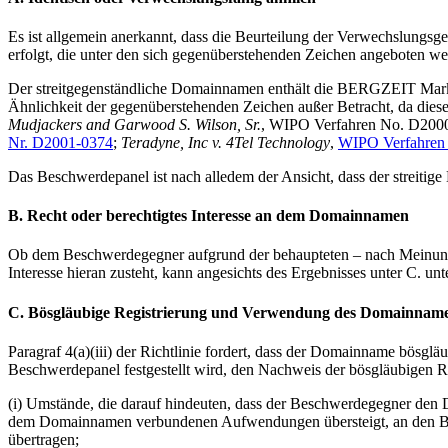
Es ist allgemein anerkannt, dass die Beurteilung der Verwechslung
erfolgt, die unter den sich gegenüberstehenden Zeichen angeboten we
Der streitgegenständliche Domainnamen enthält die BERGZEIT Marke
Ähnlichkeit der gegenüberstehenden Zeichen außer Betracht, da dies
Mudjackers and Garwood S. Wilson, Sr.
, WIPO Verfahren No. D200
Nr. D2001-0374
;
Teradyne, Inc v. 4Tel Technology
,
WIPO Verfahren
Das Beschwerdepanel ist nach alledem der Ansicht, dass der streit
B. Recht oder berechtigtes Interesse an dem Domainnamen
Ob dem Beschwerdegegner aufgrund der behaupteten – nach Meinung 
Interesse hieran zusteht, kann angesichts des Ergebnisses unter C. unt
C. Bösgläubige Registrierung und Verwendung des Domainnam
Paragraf 4(a)(iii) der Richtlinie fordert, dass der Domainname bösglä
Beschwerdepanel festgestellt wird, den Nachweis der bösgläubigen 
(i) Umstände, die darauf hindeuten, dass der Beschwerdegegner den D
dem Domainnamen verbundenen Aufwendungen übersteigt, an den Besch
übertragen;