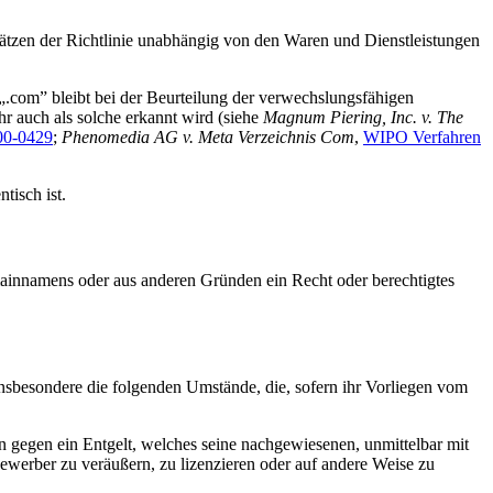
tzen der Richtlinie unabhängig von den Waren und Dienstleistungen
com” bleibt bei der Beurteilung der verwechslungsfähigen
r auch als solche erkannt wird (siehe
Magnum Piering, Inc. v. The
00-0429
;
Phenomedia AG v. Meta Verzeichnis Com
,
WIPO Verfahren
isch ist.
innamens oder aus anderen Gründen ein Recht oder berechtigtes
 insbesondere die folgenden Umstände, die, sofern ihr Vorliegen vom
n gegen ein Entgelt, welches seine nachgewiesenen, unmittelbar mit
werber zu veräußern, zu lizenzieren oder auf andere Weise zu