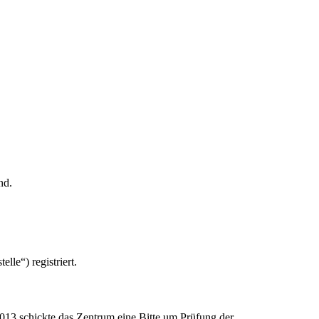
nd.
le“) registriert.
13 schickte das Zentrum eine Bitte um Prüfung der