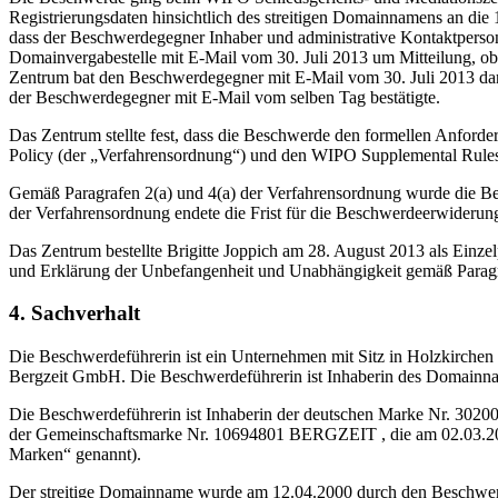
Registrierungsdaten hinsichtlich des streitigen Domainnamens an die 
dass der Beschwerdegegner Inhaber und administrative Kontaktperson 
Domainvergabestelle mit E-Mail vom 30. Juli 2013 um Mitteilung, ob
Zentrum bat den Beschwerdegegner mit E-Mail vom 30. Juli 2013 darü
der Beschwerdegegner mit E-Mail vom selben Tag bestätigte.
Das Zentrum stellte fest, dass die Beschwerde den formellen Anfor
Policy (der „Verfahrensordnung“) und den WIPO Supplemental Rules
Gemäß Paragrafen 2(a) und 4(a) der Verfahrensordnung wurde die Be
der Verfahrensordnung endete die Frist für die Beschwerdeerwideru
Das Zentrum bestellte Brigitte Joppich am 28. August 2013 als Einz
und Erklärung der Unbefangenheit und Unabhängigkeit gemäß Paragr
4. Sachverhalt
Die Beschwerdeführerin ist ein Unternehmen mit Sitz in Holzkirchen
Bergzeit GmbH. Die Beschwerdeführerin ist Inhaberin des Domainnam
Die Beschwerdeführerin ist Inhaberin der deutschen Marke Nr. 302
der Gemeinschaftsmarke Nr. 10694801 BERGZEIT , die am 02.03.201
Marken“ genannt).
Der streitige Domainname wurde am 12.04.2000 durch den Beschwerde