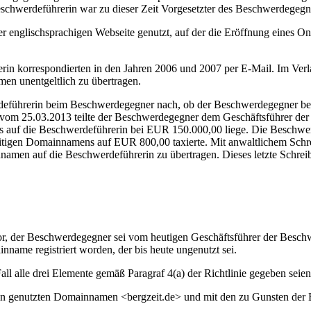
schwerdeführerin war zu dieser Zeit Vorgesetzter des Beschwerdegegn
r englischsprachigen Webseite genutzt, auf der die Eröffnung eines O
in korrespondierten in den Jahren 2006 und 2007 per E-Mail. Im Ver
en unentgeltlich zu übertragen.
deführerin beim Beschwerdegegner nach, ob der Beschwerdegegner bere
 vom 25.03.2013 teilte der Beschwerdegegner dem Geschäftsführer der 
 auf die Beschwerdeführerin bei EUR 150.000,00 liege. Die Beschwer
reitigen Domainnamens auf EUR 800,00 taxierte. Mit anwaltlichem Sch
namen auf die Beschwerdeführerin zu übertragen. Dieses letzte Schrei
or, der Beschwerdegegner sei vom heutigen Geschäftsführer der Beschw
inname registriert worden, der bis heute ungenutzt sei.
ll alle drei Elemente gemäß Paragraf 4(a) der Richtlinie gegeben seien
rin genutzten Domainnamen <bergzeit.de> und mit den zu Gunsten der