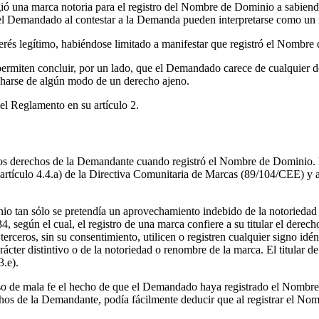
ó una marca notoria para el registro del Nombre de Dominio a sabiendas
r el Demandado al contestar a la Demanda pueden interpretarse como un
és legítimo, habiéndose limitado a manifestar que registró el Nombre 
rmiten concluir, por un lado, que el Demandado carece de cualquier der
echarse de algún modo de un derecho ajeno.
el Reglamento en su artículo 2.
os derechos de la Demandante cuando registró el Nombre de Dominio. E
 artículo 4.4.a) de la Directiva Comunitaria de Marcas (89/104/CEE) y 
nio tan sólo se pretendía un aprovechamiento indebido de la notorieda
, según el cual, el registro de una marca confiere a su titular el derech
terceros, sin su consentimiento, utilicen o registren cualquier signo idé
r distintivo o de la notoriedad o renombre de la marca. El titular de e
.e).
 de mala fe el hecho de que el Demandado haya registrado el Nombre de
hos de la Demandante, podía fácilmente deducir que al registrar el No