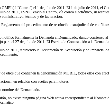
OMPI (el “Centro”) el 1 de julio de 2011. El 1 de julio de 2011, el Cen
 julio de 2011, ESNIC envió al Centro, vía correo electrónico, su res
 administrativo, técnico y de facturación.
l Reglamento del procedimiento de resolución extrajudicial de conflict
ro notificó formalmente la Demanda al Demandado, dando comienzo al p
jó para el 27 de julio de 2011. El Escrito de Contestación a la Demanda
io de 2011, recibiendo la Declaración de Aceptación y de Imparcialid
ocedimiento.
 de otros que contienen la denominación MOBIL, todos ellos con efect
cional, en relación con aceites para motores.
a a nombre del Demandado.
isión, no existe ninguna página Web activa correspondiente al Nombre
formático.