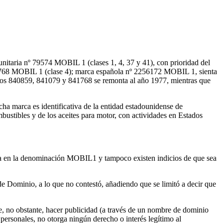
itaria nº 79574 MOBIL 1 (clases 1, 4, 37 y 41), con prioridad del
1768 MOBIL 1 (clase 4); marca española nº 2256172 MOBIL 1, sienta
ros 840859, 841079 y 841768 se remonta al año 1977, mientras que
ha marca es identificativa de la entidad estadounidense de
ustibles y de los aceites para motor, con actividades en Estados
sta en la denominación MOBIL1 y tampoco existen indicios de que sea
 Dominio, a lo que no contestó, añadiendo que se limitó a decir que
 no obstante, hacer publicidad (a través de un nombre de dominio
 personales, no otorga ningún derecho o interés legítimo al