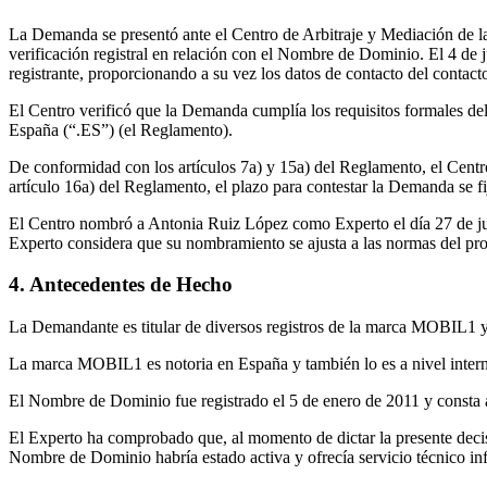
La Demanda se presentó ante el Centro de Arbitraje y Mediación de la 
verificación registral en relación con el Nombre de Dominio. El 4 de
registrante, proporcionando a su vez los datos de contacto del contacto
El Centro verificó que la Demanda cumplía los requisitos formales de
España (“.ES”) (el Reglamento).
De conformidad con los artículos 7a) y 15a) del Reglamento, el Cent
artículo 16a) del Reglamento, el plazo para contestar la Demanda se fi
El Centro nombró a Antonia Ruiz López como Experto el día 27 de jul
Experto considera que su nombramiento se ajusta a las normas del pr
4. Antecedentes de Hecho
La Demandante es titular de diversos registros de la marca MOBIL1 y
La marca MOBIL1 es notoria en España y también lo es a nivel interna
El Nombre de Dominio fue registrado el 5 de enero de 2011 y const
El Experto ha comprobado que, al momento de dictar la presente dec
Nombre de Dominio habría estado activa y ofrecía servicio técnico in