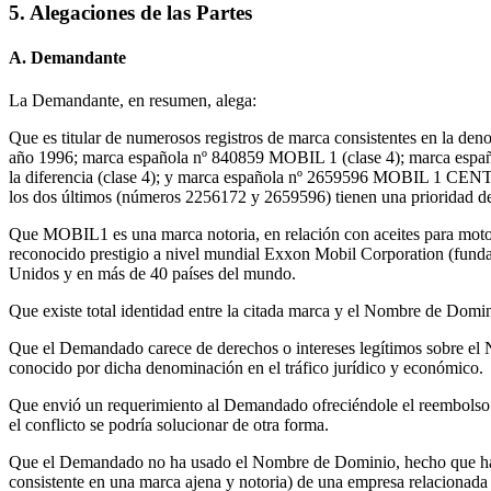
5. Alegaciones de las Partes
A. Demandante
La Demandante, en resumen, alega:
Que es titular de numerosos registros de marca consistentes en la d
año 1996; marca española nº 840859 MOBIL 1 (clase 4); marca espa
la diferencia (clase 4); y marca española nº 2659596 MOBIL 1 CENTR
los dos últimos (números 2256172 y 2659596) tienen una prioridad de
Que MOBIL1 es una marca notoria, en relación con aceites para motore
reconocido prestigio a nivel mundial Exxon Mobil Corporation (fundad
Unidos y en más de 40 países del mundo.
Que existe total identidad entre la citada marca y el Nombre de Domin
Que el Demandado carece de derechos o intereses legítimos sobre el 
conocido por dicha denominación en el tráfico jurídico y económico.
Que envió un requerimiento al Demandado ofreciéndole el reembolso d
el conflicto se podría solucionar de otra forma.
Que el Demandado no ha usado el Nombre de Dominio, hecho que ha si
consistente en una marca ajena y notoria) de una empresa relacionada c