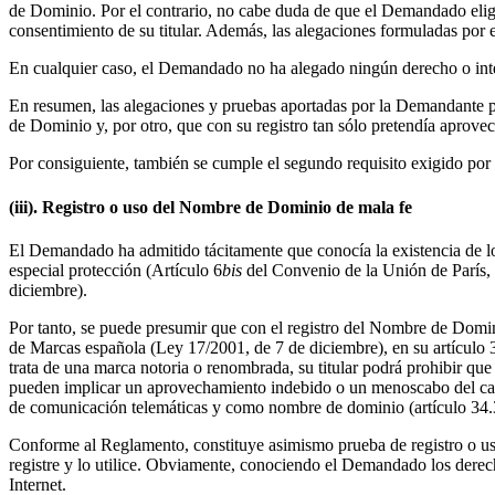
de Dominio. Por el contrario, no cabe duda de que el Demandado eligi
consentimiento de su titular. Además, las alegaciones formuladas po
En cualquier caso, el Demandado no ha alegado ningún derecho o inter
En resumen, las alegaciones y pruebas aportadas por la Demandante pe
de Dominio y, por otro, que con su registro tan sólo pretendía aprov
Por consiguiente, también se cumple el segundo requisito exigido por 
(iii). Registro o uso del Nombre de Dominio de mala fe
El Demandado ha admitido tácitamente que conocía la existencia de l
especial protección (Artículo 6
bis
del Convenio de la Unión de París,
diciembre).
Por tanto, se puede presumir que con el registro del Nombre de Domi
de Marcas española (Ley 17/2001, de 7 de diciembre), en su artículo 34
trata de una marca notoria o renombrada, su titular podrá prohibir que 
pueden implicar un aprovechamiento indebido o un menoscabo del carácte
de comunicación telemáticas y como nombre de dominio (artículo 34.3
Conforme al Reglamento, constituye asimismo prueba de registro o uso
registre y lo utilice. Obviamente, conociendo el Demandado los derec
Internet.