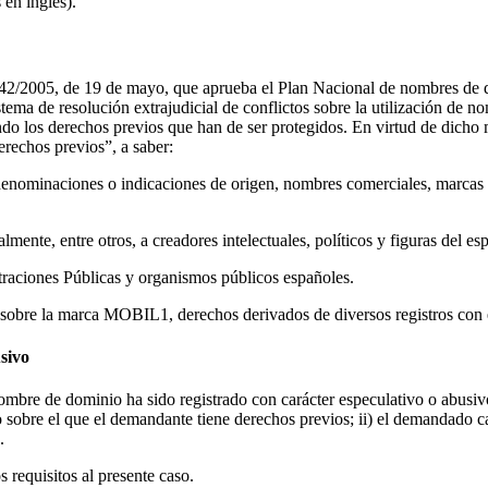
en inglés).
542/2005, de 19 de mayo, que aprueba el Plan Nacional de nombres de d
istema de resolución extrajudicial de conflictos sobre la utilización de
do los derechos previos que han de ser protegidos. En virtud de dicho m
erechos previos”, a saber:
nominaciones o indicaciones de origen, nombres comerciales, marcas re
ente, entre otros, a creadores intelectuales, políticos y figuras del es
raciones Públicas y organismos públicos españoles.
os sobre la marca MOBIL1, derechos derivados de diversos registros con
sivo
mbre de dominio ha sido registrado con carácter especulativo o abusivo
no sobre el que el demandante tiene derechos previos; ii) el demandado 
.
 requisitos al presente caso.