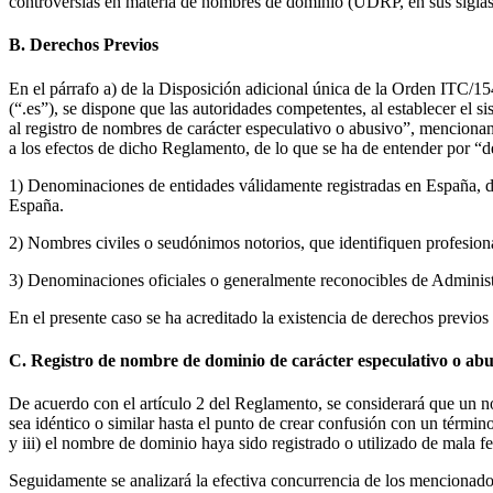
controversias en materia de nombres de dominio (UDRP, en sus siglas 
B. Derechos Previos
En el párrafo a) de la Disposición adicional única de la Orden ITC/1
(“.es”), se dispone que las autoridades competentes, al establecer el s
al registro de nombres de carácter especulativo o abusivo”, mencionan
a los efectos de dicho Reglamento, de lo que se ha de entender por “d
1) Denominaciones de entidades válidamente registradas en España, de
España.
2) Nombres civiles o seudónimos notorios, que identifiquen profesionalm
3) Denominaciones oficiales o generalmente reconocibles de Administ
En el presente caso se ha acreditado la existencia de derechos previ
C. Registro de nombre de dominio de carácter especulativo o abu
De acuerdo con el artículo 2 del Reglamento, se considerará que un no
sea idéntico o similar hasta el punto de crear confusión con un térmi
y iii) el nombre de dominio haya sido registrado o utilizado de mala fe
Seguidamente se analizará la efectiva concurrencia de los mencionados