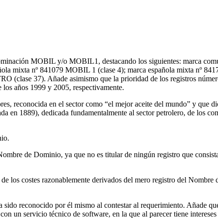
enominación MOBIL y/o MOBIL1, destacando los siguientes: marca comun
ñola mixta nº 841079 MOBIL 1 (clase 4); marca española mixta nº 84
O (clase 37). Añade asimismo que la prioridad de los registros núme
 los años 1999 y 2005, respectivamente.
s, reconocida en el sector como “el mejor aceite del mundo” y que dic
a en 1889), dedicada fundamentalmente al sector petrolero, de los comb
io.
Nombre de Dominio, ya que no es titular de ningún registro que consi
e los costes razonablemente derivados del mero registro del Nombre de
do reconocido por él mismo al contestar al requerimiento. Añade que,
on un servicio técnico de software, en la que al parecer tiene intereses