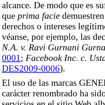
alcance. De modo que es suf
que
prima facie
demuestren
derechos o intereses legíti
véanse, por ejemplo, las de
N.A. v. Ravi Gurnani Gurn
0001
;
Facebook Inc. c. Ust
DES2009-0006
).
El uso de las marcas GE
carácter renombrado ha sido
servicios en el sitio Web al