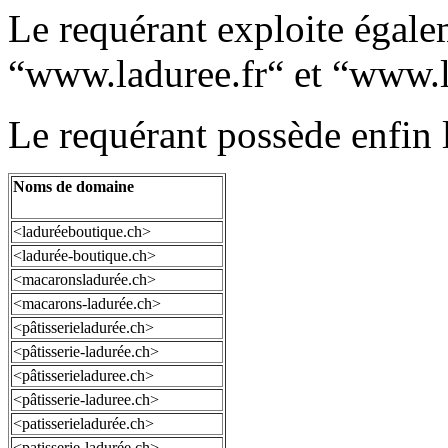
Le requérant exploite égalem
“www.laduree.fr“ et “www.
Le requérant possède enfin 
Noms de domaine
<laduréeboutique.ch>
<ladurée-boutique.ch>
<macaronsladurée.ch>
<macarons-ladurée.ch>
<pâtisserieladurée.ch>
<pâtisserie-ladurée.ch>
<pâtisserieladuree.ch>
<pâtisserie-laduree.ch>
<patisserieladurée.ch>
<patisserie-ladurée.ch>