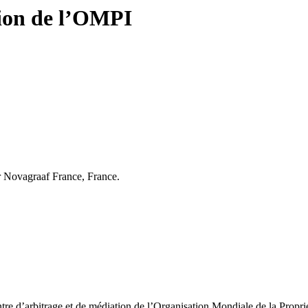
tion de l’OMPI
ar Novagraaf France, France.
 d’arbitrage et de médiation de l’Organisation Mondiale de la Propriété