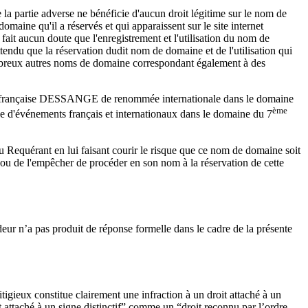
 partie adverse ne bénéficie d'aucun droit légitime sur le nom de
domaine qu'il a réservés et qui apparaissent sur le site internet
 fait aucun doute que l'enregistrement et l'utilisation du nom de
ttendu que la réservation dudit nom de domaine et de l'utilisation qui
s nombreux autres noms de domaine correspondant également à des
ue française DESSANGE de renommée internationale dans le domaine
ème
rge d'événements français et internationaux dans le domaine du 7
u Requérant en lui faisant courir le risque que ce nom de domaine soit
t ou de l'empêcher de procéder en son nom à la réservation de cette
eur n’a pas produit de réponse formelle dans le cadre de la présente
tigieux constitue clairement une infraction à un droit attaché à un
oit attaché à un signe distinctif” comme un “droit reconnu par l’ordre