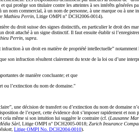
et qui protège son titulaire contre les atteintes à ses intérêts générées pa
if à un nom commercial, à un nom de personne, à une marque ou à une ind
e Mathieu Perrin
, Litige OMPI n° DCH2006-0014).
ère du droit suisse des signes distinctifs, en particulier le droit des m
 droit attaché à un signe distinctif. Il faut ensuite établir si l’enregi
hieu Perrin
,
supra
.
nt infraction à un droit en matière de propriété intellectuelle” notamment 
que son infraction résultent clairement du texte de la loi ou d’une interpr
importantes de manière concluante; et que
sfert ou l’extinction du nom de domaine."
laire”, une décision de transfert ou d’extinction du nom de domaine n’est
isposition de l’expert, cette évidence doit s’imposer rapidement et non p
cela même si son intuition lui suggère le contraire (cf. (
Lausanne Mara
Média Sàrl
, Litige OMPI n° DCH2005-0018;
Zurich Insurance Company
iskott
,
Litige OMPI No. DCH2004-0010
).