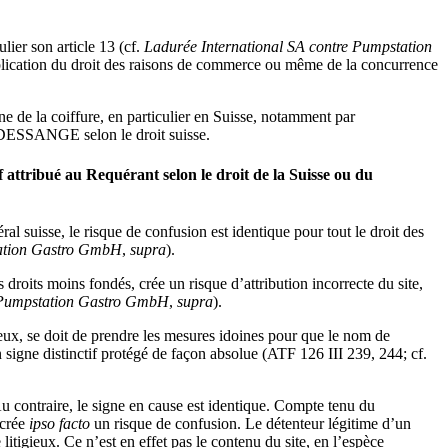
lier son article 13 (cf.
Ladurée International SA contre Pumpstation
pplication du droit des raisons de commerce ou même de la concurrence
e la coiffure, en particulier en Suisse, notamment par
e DESSANGE selon le droit suisse.
f attribué au Requérant selon le droit de la Suisse ou du
ral suisse, le risque de confusion est identique pour tout le droit des
tation Gastro GmbH
,
supra
).
 droits moins fondés, crée un risque d’attribution incorrecte du site,
e Pumpstation Gastro GmbH
,
supra
).
gieux, se doit de prendre les mesures idoines pour que le nom de
 signe distinctif protégé de façon absolue (ATF 126 III 239, 244; cf.
u contraire, le signe en cause est identique. Compte tenu du
 crée
ipso facto
un risque de confusion. Le détenteur légitime d’un
itigieux. Ce n’est en effet pas le contenu du site, en l’espèce