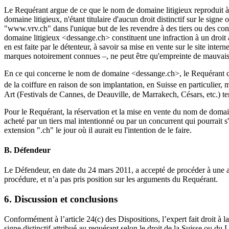
Le Requérant argue de ce que le nom de domaine litigieux reproduit 
domaine litigieux, n'étant titulaire d'aucun droit distinctif sur le sign
"www.vrv.ch" dans l'unique but de les revendre à des tiers ou des concur
domaine litigieux <dessange.ch> constituent une infraction à un droit at
en est faite par le détenteur, à savoir sa mise en vente sur le site i
marques notoirement connues –, ne peut être qu'empreinte de mauvais
En ce qui concerne le nom de domaine <dessange.ch>, le Requérant 
de la coiffure en raison de son implantation, en Suisse en particulier
Art (Festivals de Cannes, de Deauville, de Marrakech, Césars, etc.) 
Pour le Requérant, la réservation et la mise en vente du nom de domain
acheté par un tiers mal intentionné ou par un concurrent qui pourrait s
extension ".ch" le jour où il aurait eu l'intention de le faire.
B. Défendeur
Le Défendeur, en date du 24 mars 2011, a accepté de procéder à une au
procédure, et n’a pas pris position sur les arguments du Requérant.
6. Discussion et conclusions
Conformément à l’article 24(c) des Dispositions, l’expert fait droit à 
signe distinctif attribué au requérant selon le droit de la Suisse ou du