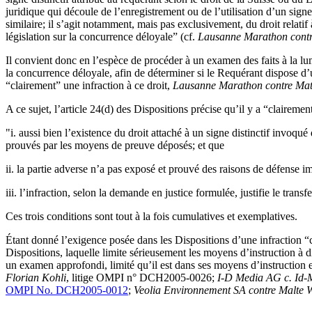
juridique qui découle de l’enregistrement ou de l’utilisation d’un signe 
similaire; il s’agit notamment, mais pas exclusivement, du droit relat
législation sur la concurrence déloyale” (cf.
Lausanne Marathon contr
Il convient donc en l’espèce de procéder à un examen des faits à la lumi
la concurrence déloyale, afin de déterminer si le Requérant dispose d’un
“clairement” une infraction à ce droit,
Lausanne Marathon contre Mat
A ce sujet, l’article 24(d) des Dispositions précise qu’il y a “claireme
"i. aussi bien l’existence du droit attaché à un signe distinctif invoqué 
prouvés par les moyens de preuve déposés; et que
ii. la partie adverse n’a pas exposé et prouvé des raisons de défense 
iii. l’infraction, selon la demande en justice formulée, justifie le tran
Ces trois conditions sont tout à la fois cumulatives et exemplatives.
Étant donné l’exigence posée dans les Dispositions d’une infraction “c
Dispositions, laquelle limite sérieusement les moyens d’instruction à d
un examen approfondi, limité qu’il est dans ses moyens d’instruction et 
Florian Kohli
, litige OMPI n° DCH2005-0026;
I-D Media AG c. Id-
OMPI No. DCH2005-0012
;
Veolia Environnement SA contre Malte W