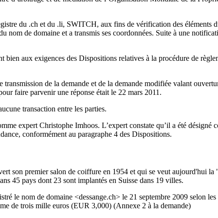
egistre du .ch et du .li, SWITCH, aux fins de vérification des éléments 
du nom de domaine et a transmis ses coordonnées. Suite à une notifica
bien aux exigences des Dispositions relatives à la procédure de règleme
transmission de la demande et de la demande modifiée valant ouverture d
our faire parvenir une réponse était le 22 mars 2011.
aucune transaction entre les parties.
omme expert Christophe Imhoos. L’expert constate qu’il a été désigné 
pendance, conformément au paragraphe 4 des Dispositions.
rt son premier salon de coiffure en 1954 et qui se veut aujourd'hui la 
dans 45 pays dont 23 sont implantés en Suisse dans 19 villes.
gistré le nom de domaine <dessange.ch> le 21 septembre 2009 selon les 
mme de trois mille euros (EUR 3,000) (Annexe 2 à la demande)