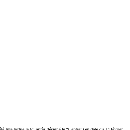
 Intellectuelle (ci-après désigné le “Centre”) en date du 14 février