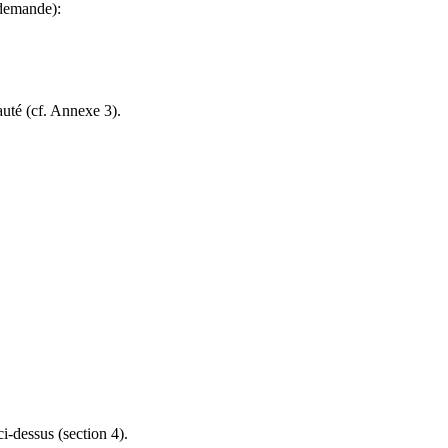
 demande):
auté (cf. Annexe 3).
-dessus (section 4).