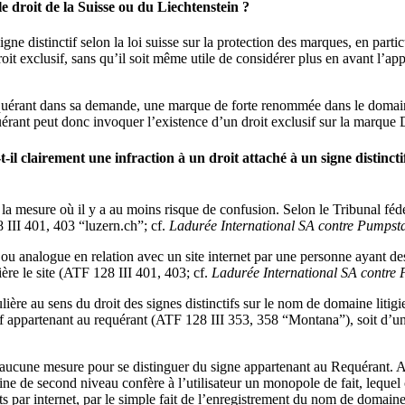
le droit de la Suisse ou du Liechtenstein ?
ne distinctif selon la loi suisse sur la protection des marques, en particu
t exclusif, sans qu’il soit même utile de considérer plus en avant l’a
rant dans sa demande, une marque de forte renommée dans le domaine d
quérant peut donc invoquer l’existence d’un droit exclusif sur la marqu
-il clairement une infraction à un droit attaché à un signe distincti
s la mesure où il y a au moins risque de confusion. Selon le Tribunal fédé
 III 401, 403 “luzern.ch”; cf.
Ladurée International SA contre Pumps
 ou analogue en relation avec un site internet par une personne ayant des
rière le site (ATF 128 III 401, 403; cf.
Ladurée International SA contr
lière au sens du droit des signes distinctifs sur le nom de domaine liti
if appartenant au requérant (ATF 128 III 353, 358 “Montana”), soit d’un
s aucune mesure pour se distinguer du signe appartenant au Requérant. A
e de second niveau confère à l’utilisateur un monopole de fait, lequel
 par internet, par le simple fait de l’enregistrement du nom de domaine l