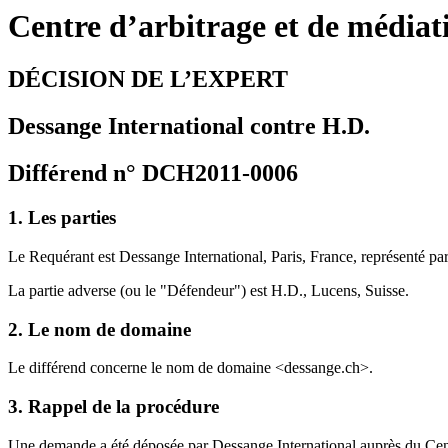
Centre d’arbitrage et de média
DÉCISION DE L’EXPERT
Dessange International contre H.D.
Différend n° DCH2011-0006
1. Les parties
Le Requérant est Dessange International, Paris, France, représenté p
La partie adverse (ou le "Défendeur") est H.D., Lucens, Suisse.
2. Le nom de domaine
Le différend concerne le nom de domaine <dessange.ch>.
3. Rappel de la procédure
Une demande a été déposée par Dessange International auprès du Centre