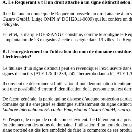
A. Le Requérant a-t-il un droit attaché à un signe distinctif selon 
Il ne fait aucun doute que le Requérant possède un droit attaché à un sig
Gastro GmbH
, Litige OMPI n° DCH2011-0009) qui lui confère un droi
déloyale.
En effet, la marque DESSANGE constitue, comme le souligne le Requé
l'implantation de 23 magasins à cette enseigne dans 19 villes. Le Re
B. L'enregistrement ou l'utilisation du nom de domaine constitue-t
Liechtenstein?
Le titulaire d’un signe distinctif peut en revendiquer l’exclusivité dan
signes distinctifs (ATF 126 III 239, 245 “berneroberland.ch”; ATF 128
Il convient de déterminer si l’utilisation d’une dénomination identique
soit une possibilité d’erreur d’identification de la personne qui est der
De façon générale, la partie qui ne dispose d’aucune protection particu
domaine qu’il a enregistré se distingue suffisamment du signe distinct
Ladurée International SA contre Pumpstation Gastro GmbH
,
supra
).
En l'espèce, le risque de confusion est évident. Le Défendeur n’a pri
fonctionnement des noms de domaine, l’utilisation d’un nom de domain
signe protégé est dès lors empêché de faire le commerce de ses produits