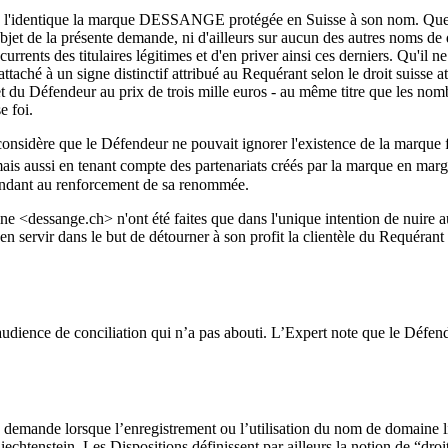
à l'identique la marque DESSANGE protégée en Suisse à son nom. Que la
e objet de la présente demande, ni d'ailleurs sur aucun des autres noms de 
rents des titulaires légitimes et d'en priver ainsi ces derniers. Qu'il ne
taché à un signe distinctif attribué au Requérant selon le droit suisse a
nternet du Défendeur au prix de trois mille euros - au même titre que le
e foi.
considère que le Défendeur ne pouvait ignorer l'existence de la marq
, mais aussi en tenant compte des partenariats créés par la marque en ma
tendant au renforcement de sa renommée.
e <dessange.ch> n'ont été faites que dans l'unique intention de nuire a
'en servir dans le but de détourner à son profit la clientèle du Requéran
dience de conciliation qui n’a pas abouti. L’Expert note que le Défend
la demande lorsque l’enregistrement ou l’utilisation du nom de domaine li
 Liechtenstein. Les Dispositions définissent par ailleurs la notion de “dr