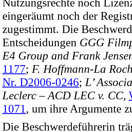
Nutzungsrechte noch Lize
eingeräumt noch der Regis
zugestimmt. Die Beschwerdef
Entscheidungen
GGG Filmpr
E4 Group and Frank Jense
1177
;
F. Hoffmann-La Roch
Nr. D2006-0246
;
L’ Associa
Leclerc – ACD LEC v. CC
,
1071
, um ihre Argumente z
Die Beschwerdeführerin träg