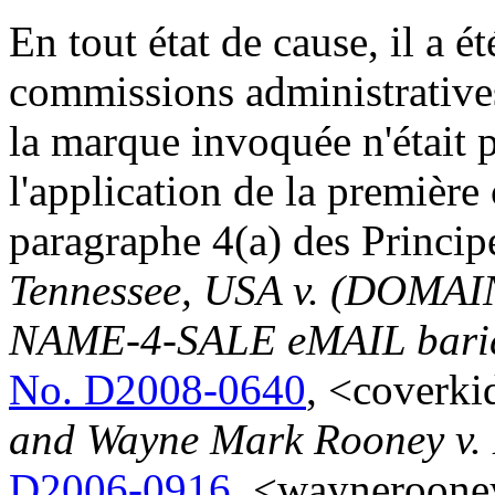
En tout état de cause, il a é
commissions administratives
la marque invoquée n'était 
l'application de la première
paragraphe 4(a) des Principe
Tennessee, USA v. (DOM
NAME-4-SALE eMAIL baric
No. D2008-0640
, <coverk
and Wayne Mark Rooney v.
D2006-0916
, <wayneroone