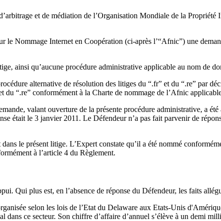
’arbitrage et de médiation de l’Organisation Mondiale de la Propriété In
r le Nommage Internet en Coopération (ci-après l’“Afnic”) une demande 
ige, ainsi qu’aucune procédure administrative applicable au nom de dom
cédure alternative de résolution des litiges du “.fr” et du “.re” par dé
 et du “.re” conformément à la Charte de nommage de l’Afnic applicable 
demande, valant ouverture de la présente procédure administrative, a 
onse était le 3 janvier 2011. Le Défendeur n’a pas fait parvenir de répon
ans le présent litige. L’Expert constate qu’il a été nommé conforméme
nformément à l’article 4 du Règlement.
appui. Qui plus est, en l’absence de réponse du Défendeur, les faits allé
rganisée selon les lois de l’Etat du Delaware aux Etats-Unis d'Amérique.
al dans ce secteur. Son chiffre d’affaire d’annuel s’élève à un demi milli