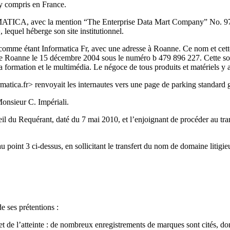
, y compris en France.
MATICA, avec la mention “The Enterprise Data Mart Company” No. 97 
equel héberge son site institutionnel.
comme étant Informatica Fr, avec une adresse à Roanne. Ce nom et cette
de Roanne le 15 décembre 2004 sous le numéro b 479 896 227. Cette soci
la formation et le multimédia. Le négoce de tous produits et matériels y a
ica.fr> renvoyait les internautes vers une page de parking standard g
Monsieur C. Impériali.
l du Requérant, daté du 7 mai 2010, et l’enjoignant de procéder au tran
au point 3 ci-dessus, en sollicitant le transfert du nom de domaine litigi
 ses prétentions :
et de l’atteinte : de nombreux enregistrements de marques sont cités, d