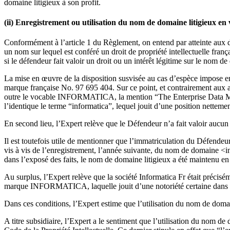
domaine litigieux à son profit.
(ii) Enregistrement ou utilisation du nom de domaine litigieux en v
Conformément à l’article 1 du Règlement, on entend par atteinte aux dro
un nom sur lequel est conféré un droit de propriété intellectuelle fran
si le défendeur fait valoir un droit ou un intérêt légitime sur le nom d
La mise en œuvre de la disposition susvisée au cas d’espèce impose en 
marque française No. 97 695 404. Sur ce point, et contrairement aux 
outre le vocable INFORMATICA, la mention “The Enterprise Data Mart
l’identique le terme “informatica”, lequel jouit d’une position nettem
En second lieu, l’Expert relève que le Défendeur n’a fait valoir aucun 
Il est toutefois utile de mentionner que l’immatriculation du Défende
vis à vis de l’enregistrement, l’année suivante, du nom de domaine <in
dans l’exposé des faits, le nom de domaine litigieux a été maintenu en 
Au surplus, l’Expert relève que la société Informatica Fr était précis
marque INFORMATICA, laquelle jouit d’une notoriété certaine dans l
Dans ces conditions, l’Expert estime que l’utilisation du nom de doma
A titre subsidiaire, l’Expert a le sentiment que l’utilisation du nom d