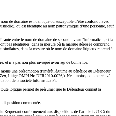
e le nom de domaine est identique ou susceptible d’être confondu avec
industrielle), ou est identique au nom patronymique d’une personne, sauf
ffisante entre le nom de domaine de second niveau “informatica”, et la
 sont pas identiques, dans la mesure où la marque déposée comprend,
imilaires, dans la mesure où le nom de domaine litigieux reprend à
re, et n’a pas non plus invoqué avoir agi de bonne foi.
le moins une présomption d’intérêt légitime au bénéfice du Défendeur
iZen
, Litige OMPI No.DFR2010-0026,). Néanmoins, comme relevé
dation de la société Informatica Fr.
en toute logique permet de présumer que le Défendeur connait la
 la disposition commentée.
its du Requérant conformément aux dispositions de l’article L 713-5 du