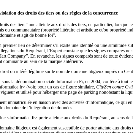
iolation des droits des tiers ou des règles de la concurrence
its des tiers “une atteinte aux droits des tiers, en particulier, lorsqu
çais ou communautaire (propriété littéraire et artistique et/ou propriété 
e domaine et agit de bonne foi”.
premier lieu de déterminer s’il existe une identité ou une similitude su
allégations du Requérant, l’Expert constate que les signes comparés ne
 Company”. En revanche, les signes comparés sont de toute évidence s
ent dominante au sein de la marque antérieure.
droit ou intérêt légitime sur le nom de domaine litigieux auprès du Cent
ur sous la dénomination sociale Informatica Fr, en 2004, confère à tout 
formatica.fr> (voir, pour un cas de figure similaire,
CityZen contre Cyt
vigueur et utilisé pour héberger une page de parking nonobstant la liqui
ément immatriculée en liaison avec des activités d’informatique, ce qui 
e domaine de l’intégration de données.
ine <informatica.fr> porte atteinte aux droits du Requérant, au sens de
e domaine litigieux est également susceptible de porter atteinte aux dro