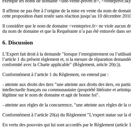
exemple les noms de domaine <une-vente-privee.fr>, <venteprive.sk
Il affirme ne pas être à l’origine de la mise en vente du nom de doma
cette proposition étant restée sans réaction jusqu’au 10 décembre 2010,
Il considère que le nom de domaine <venteprive.fr> ne viole aucun droi
du nom de domaine et que la Requérante n’a pas été entravée dans ses
6. Discussion
L’Expert fait droit à la demande "lorsque l’enregistrement ou l’utilisa
l’article 1 du présent règlement et, si la mesure de réparation demandée
conformité avec la Charte applicable" (Règlement, article 20(c)).
Conformément à l’article 1 du Règlement, on entend par :
- atteinte aux droits des tiers "une atteinte aux droits des tiers, en p
intellectuelle français ou communautaire (propriété littéraire et artist
légitime sur le nom de domaine et agit de bonne foi".
- atteinte aux règles de la concurrence, "une atteinte aux règles de 
Conformément à l’article 20(a) du Règlement "L'expert statue sur la de
En vertu des pouvoirs qui lui sont accordés par le Règlement (article 