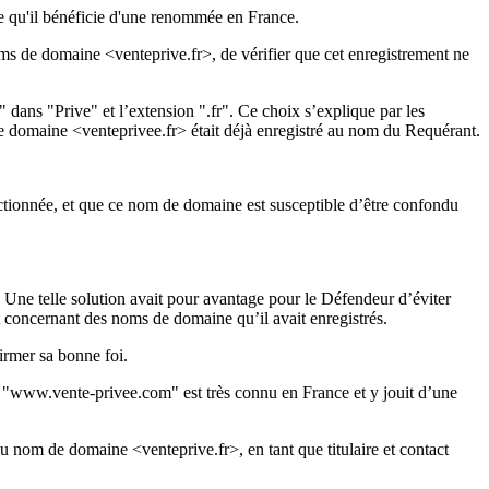
ie qu'il bénéficie d'une renommée en France.
ms de domaine <venteprive.fr>, de vérifier que cet enregistrement ne
" dans "Prive" et l’extension ".fr". Ce choix s’explique par les
e domaine <venteprivee.fr> était déjà enregistré au nom du Requérant.
ctionnée, et que ce nom de domaine est susceptible d’être confondu
. Une telle solution avait pour avantage pour le Défendeur d’éviter
rt concernant des noms de domaine qu’il avait enregistrés.
irmer sa bonne foi.
e "www.vente-privee.com" est très connu en France et y jouit d’une
du nom de domaine <venteprive.fr>, en tant que titulaire et contact