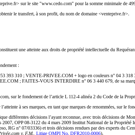
nteprive.fr> sur le site "www.cedo.com" pour la somme minimale de 49
obtenir le transfert, à son profit, du nom de domaine <venteprive.fr>.
stituent une atteinte aux droits de propriété intellectuelle du Requérant
fondement :
n° 053 393 310 ; VENTE-PRIVEE.COM + logo en couleurs n° 04 3 
VEE.COM ; FAITES-VOUS INTERDIRE n° 06 3 440 679, de sa marq
ee.com, sur le fondement de l’article L 112-4 alinéa 2 du Code de la Propri
’atteinte à ses marques, en tant que marques de renommées, sur le fondem
ifférentes décisions l’ayant reconnue, avec trois décisions de Monsie
07, OPP 08-3122 du 4 mars 2009 Institut National de la Propriété Ind
 RG n° 07/03336) et trois décisions rendues par des experts du Cent
Privée.com v. F.M.,
Litige OMPI No. DFR2010-0006
).