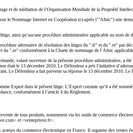
rage et de médiation de l’Organisation Mondiale de la Propriété Intellec
our le Nommage Internet en Coopération (ci-après l’"Afnic") une demande
tige, ainsi qu’aucune procédure administrative applicable au nom de do
cédure alternative de résolution des litiges du ".fr" et du ".re" par dé
 et du ".re" conformément à la Charte de nommage de l’Afnic applicable 
 demande, valant ouverture de la présente procédure administrative, a 
ponse était le 13 décembre 2010. Le Défendeur a pris l’initiative d’adr
ant. Le Défendeur a fait parvenir sa réponse le 13 décembre 2010. Le R
e Expert dans le présent litige. L’Expert constate qu’il a été nomm
endance, conformément à l’article 4 du Règlement.
 la revente de tous produits, notamment via les outils de commerce élect
vee.com> et <venteprivee.fr>.
 acteurs du commerce électronique en France. Il organise des ventes év