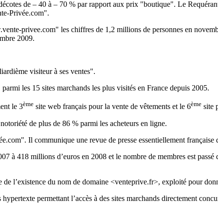
 décotes de – 40 à – 70 % par rapport aux prix "boutique". Le Requéran
ente-Privée.com".
.vente-privee.com" les chiffres de 1,2 millions de personnes en novemb
embre 2009.
ardième visiteur à ses ventes".
 parmi les 15 sites marchands les plus visités en France depuis 2005.
ème
ème
ent le 3
site web français pour la vente de vêtements et le 6
site 
notoriété de plus de 86 % parmi les acheteurs en ligne.
ée.com". Il communique une revue de presse essentiellement française 
 2007 à 418 millions d’euros en 2008 et le nombre de membres est passé 
ce de l’existence du nom de domaine <venteprive.fr>, exploité pour donn
ens hypertexte permettant l’accès à des sites marchands directement concur