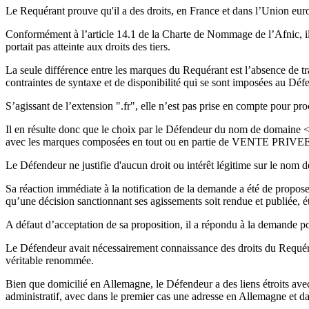
Le Requérant prouve qu'il a des droits, en France et dans l’Union euro
Conformément à l’article 14.1 de la Charte de Nommage de l’Afnic, il
portait pas atteinte aux droits des tiers.
La seule différence entre les marques du Requérant est l’absence de trai
contraintes de syntaxe et de disponibilité qui se sont imposées au D
S’agissant de l’extension ".fr", elle n’est pas prise en compte pour pr
Il en résulte donc que le choix par le Défendeur du nom de domaine <
avec les marques composées en tout ou en partie de VENTE PRIVEE, sur
Le Défendeur ne justifie d'aucun droit ou intérêt légitime sur le nom 
Sa réaction immédiate à la notification de la demande a été de proposer
qu’une décision sanctionnant ses agissements soit rendue et publiée, ét
A défaut d’acceptation de sa proposition, il a répondu à la demande po
Le Défendeur avait nécessairement connaissance des droits du Requéran
véritable renommée.
Bien que domicilié en Allemagne, le Défendeur a des liens étroits avec
administratif, avec dans le premier cas une adresse en Allemagne et d