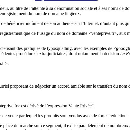
eur, au titre de l’atteinte à sa dénomination sociale et à ses noms d
’enregistrement du nom de domaine litigieux.
de bénéficier indûment de son audience sur l’Internet, d’autant plus qu’
registrement que de l’usage du nom de domaine <venteprive.fr>, aux moti
actérisant des pratiques de typosquatting, avec les exemples de <gooog
cédentes procédures extra-judiciaires, dont notamment la décision
Le Ré
.fr>.
ourriel proposant de négocier un accord amiable sur le transfert du nom
prive.fr> est dérivé de l’expression Vente Privée".
de de vente par lequel les produits sont vendus avec de fortes réduction
e place du marché sur ce segment, il existe parallèlement de nombreux au