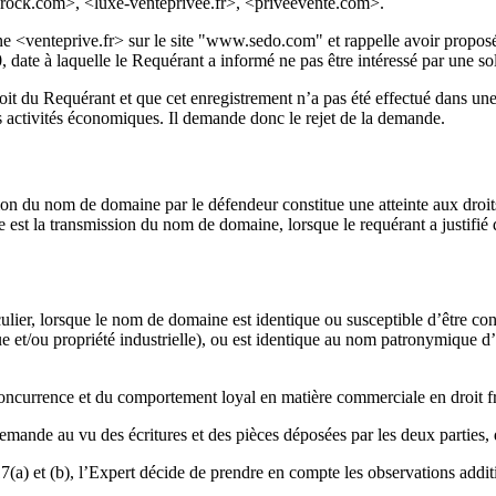
yrock.com>, <luxe-venteprivee.fr>, <priveevente.com>.
ine <venteprive.fr> sur le site "www.sedo.com" et rappelle avoir propos
 date à laquelle le Requérant a informé ne pas être intéressé par une so
t du Requérant et que cet enregistrement n’a pas été effectué dans une 
 activités économiques. Il demande donc le rejet de la demande.
tion du nom de domaine par le défendeur constitue une atteinte aux droits
 est la transmission du nom de domaine, lorsque le requérant a justifié de
articulier, lorsque le nom de domaine est identique ou susceptible d’être 
ique et/ou propriété industrielle), ou est identique au nom patronymique d
la concurrence et du comportement loyal en matière commerciale en droit
mande au vu des écritures et des pièces déposées par les deux parties, 
17(a) et (b), l’Expert décide de prendre en compte les observations addi