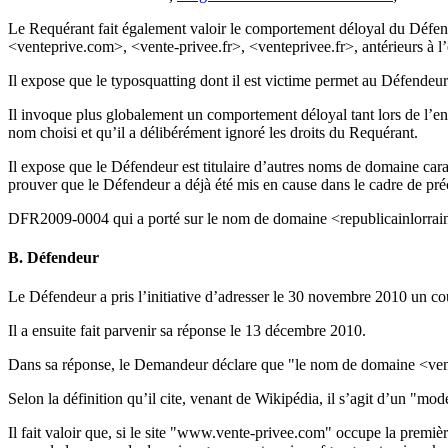
Le Requérant fait également valoir le comportement déloyal du Défend
<venteprive.com>, <vente-privee.fr>, <venteprivee.fr>, antérieurs à l
Il expose que le typosquatting dont il est victime permet au Défendeur 
Il invoque plus globalement un comportement déloyal tant lors de l’en
nom choisi et qu’il a délibérément ignoré les droits du Requérant.
Il expose que le Défendeur est titulaire d’autres noms de domaine car
prouver que le Défendeur a déjà été mis en cause dans le cadre de pré
DFR2009-0004 qui a porté sur le nom de domaine <republicainlorrain
B. Défendeur
Le Défendeur a pris l’initiative d’adresser le 30 novembre 2010 un c
Il a ensuite fait parvenir sa réponse le 13 décembre 2010.
Dans sa réponse, le Demandeur déclare que "le nom de domaine <vente
Selon la définition qu’il cite, venant de Wikipédia, il s’agit d’un "mo
Il fait valoir que, si le site "www.vente-privee.com" occupe la premièr