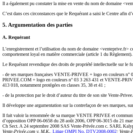
Il a également pu constater la mise en vente du nom de domaine <ve
C’est dans ces circonstances que le Requérant a saisi le Centre afin d’
5. Argumentation des parties
A. Requérant
L’enregistrement et l’utilisation du nom de domaine <venteprive.fr> con
comportement loyal en matière commerciale (article 1 du Règlement).
Le Requérant revendique des droits de propriété intellectuelle sur le 
- de ses marques françaises VENTE-PRIVEE + logo en couleurs 
PRIVEE.COM + logo en couleurs n° 03 3 263 431 et VENTE-PRI
413 018, notamment protégées en classes 35, 38 et 41 ;
- de la protection par le droit d’auteur du titre de son site Vente-Priv
Il développe une argumentation sur la contrefaçon de ses marques, sur l
Il fait valoir la renommée de sa marque VENTE PRIVEE et communique d
d’opposition OPP 06-0658 du 28 août 2006, OPP 06-3015 du 21 mars 20
Ch Sect. A 24 septembre 2008 SAS Vente-Privée.com c. SARL Kalypso,
Vente-Privée.com v. M.K.,
Litige OMPI No. DTV2008-0002
; Vente-