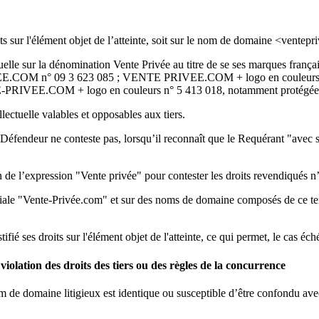
oits sur l'élément objet de l’atteinte, soit sur le nom de domaine <ventepri
llectuelle sur la dénomination Vente Privée au titre de se ses marques
VEE.COM n° 09 3 623 085 ; VENTE PRIVEE.COM + logo en coule
IVEE.COM + logo en couleurs n° 5 413 018, notamment protégées en
lectuelle valables et opposables aux tiers.
fendeur ne conteste pas, lorsqu’il reconnaît que le Requérant "avec s
 de l’expression "Vente privée" pour contester les droits revendiqués n’
iale "Vente-Privée.com" et sur des noms de domaine composés de ce terme
fié ses droits sur l'élément objet de l'atteinte, ce qui permet, le cas é
violation des droits des tiers ou des règles de la concurrence
 nom de domaine litigieux est identique ou susceptible d’être confondu ave