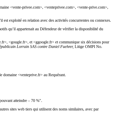
e domaine <vente-privee.com>, <venteprivee.com>, <vente-prive.com>,
il est exploité en relation avec des activités concurrentes ou connexes.
fs qu’il appartenait au Défendeur de vérifier la disponibilité du
le.fr>, <gougle.fr>, et <ggoogle.fr> et communique six décisions pour
publicain Lorrain SAS contre Daniel Fuehrer,
Litige OMPI No.
 de domaine <venteprive.fr> au Requérant.
s pouvant atteindre – 70 %".
tres sites web tiers qui utilisent des noms similaires, avec par