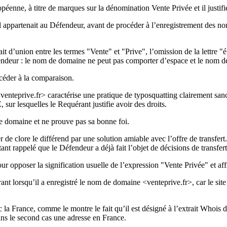
péenne, à titre de marques sur la dénomination Vente Privée et il justif
 appartenait au Défendeur, avant de procéder à l’enregistrement des no
t d’union entre les termes "Vente" et "Prive", l’omission de la lettre "é
éfendeur : le nom de domaine ne peut pas comporter d’espace et le nom d
océder à la comparaison.
venteprive.fr> caractérise une pratique de typosquatting clairement san
 lesquelles le Requérant justifie avoir des droits.
de domaine et ne prouve pas sa bonne foi.
 de clore le différend par une solution amiable avec l’offre de transfert
ant rappelé que le Défendeur a déjà fait l’objet de décisions de transfe
ur opposer la signification usuelle de l’expression "Vente Privée" et aff
t lorsqu’il a enregistré le nom de domaine <venteprive.fr>, car le sit
 la France, comme le montre le fait qu’il est désigné à l’extrait Whois 
ans le second cas une adresse en France.