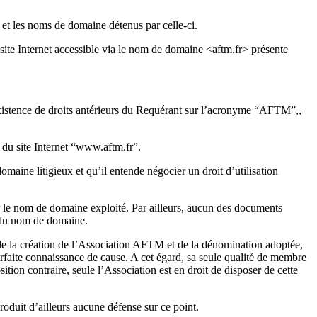
et les noms de domaine détenus par celle-ci.
site Internet accessible via le nom de domaine <aftm.fr> présente
’existence de droits antérieurs du Requérant sur l’acronyme “AFTM”,,
e du site Internet “www.aftm.fr”.
domaine litigieux et qu’il entende négocier un droit d’utilisation
 sur le nom de domaine exploité. Par ailleurs, aucun des documents
t du nom de domaine.
é de la création de l’Association AFTM et de la dénomination adoptée,
parfaite connaissance de cause. A cet égard, sa seule qualité de membre
ion contraire, seule l’Association est en droit de disposer de cette
roduit d’ailleurs aucune défense sur ce point.