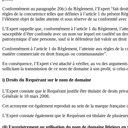
Conformément au paragraphe 20(c) du Règlement, l’Expert “fait droit à
règles de la concurrence telles que définies à l’article 1 du présent R
l’élément objet de ladite atteinte et sous réserve de sa conformité avec
L’Expert rappelle que, conformément à l’article 1 du Règlement, l’attei
susceptible d’être confondu avec un nom sur lequel est conféré un droit 
patronymique d’une personne, sauf si le défendeur fait valoir un droit 
Conformément à l’article 1 du Règlement, l’atteinte aux règles de la 
matière commerciale en droit français ou communautaire”.
En conséquence, l’Expert s’est attaché à vérifier, au vu des arguments 
sollicitant la transmission de ce nom de domaine à son profit, si celui-
i) Droits du Requérant sur le nom de domaine
L’Expert constate que le Requérant justifie être titulaire de droits p
Générale le 18 mars 2008.
Cet acronyme est également reproduit au sein de la marque française 
L’Expert constate également que le Requérant est titulaire de plus
(ii) Enregistrement ou utilisation du nom de domaine litigieux en v