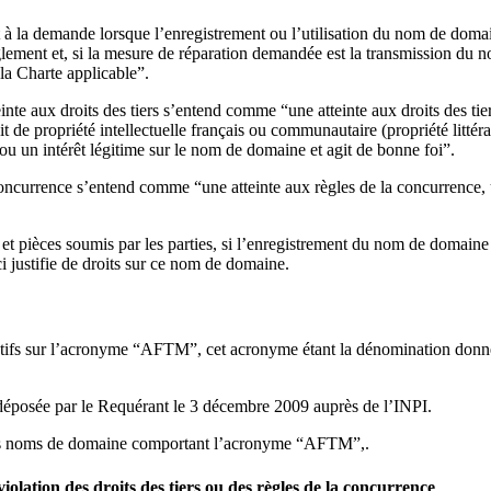
 la demande lorsque l’enregistrement ou l’utilisation du nom de domaine
èglement et, si la mesure de réparation demandée est la transmission du n
 la Charte applicable”.
nte aux droits des tiers s’entend comme “une atteinte aux droits des tie
de propriété intellectuelle français ou communautaire (propriété littérai
ou un intérêt légitime sur le nom de domaine et agit de bonne foi”.
concurrence s’entend comme “une atteinte aux règles de la concurrence,
et pièces soumis par les parties, si l’enregistrement du nom de domaine 
ci justifie de droits sur ce nom de domaine.
rivatifs sur l’acronyme “AFTM”, cet acronyme étant la dénomination donn
déposée par le Requérant le 3 décembre 2009 auprès de l’INPI.
ieurs noms de domaine comportant l’acronyme “AFTM”,.
iolation des droits des tiers ou des règles de la concurrence