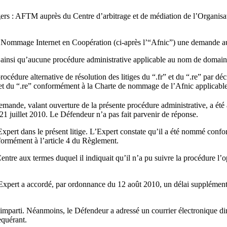
 : AFTM auprès du Centre d’arbitrage et de médiation de l’Organisation
e Nommage Internet en Coopération (ci-après l’“Afnic”) une demande aux f
 ainsi qu’aucune procédure administrative applicable au nom de domaine 
cédure alternative de résolution des litiges du “.fr” et du “.re” par dé
 et du “.re” conformément à la Charte de nommage de l’Afnic applicable 
emande, valant ouverture de la présente procédure administrative, a été
 21 juillet 2010. Le Défendeur n’a pas fait parvenir de réponse.
ert dans le présent litige. L’Expert constate qu’il a été nommé conf
nformément à l’article 4 du Règlement.
ntre aux termes duquel il indiquait qu’il n’a pu suivre la procédure l’
xpert a accordé, par ordonnance du 12 août 2010, un délai supplémentai
 imparti. Néanmoins, le Défendeur a adressé un courrier électronique dir
equérant.