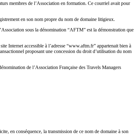
turs membres de l’Association en formation. Ce courriel avait pour
registrement en son nom propre du nom de domaine litigieux.
e l’Association sous la dénomination “AFTM” est la démonstration que
ite Internet accessible à l’adresse “www.aftm.fr” appartenait bien à
transactionnel proposant une concession du droit d’utilisation du nom
a dénomination de l’Association Française des Travels Managers
licite, en conséquence, la transmission de ce nom de domaine à son