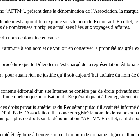
me “AFTM”,, présent dans la dénomination de l’Association, la marque 
endeur est aujourd’hui exploité sous le nom du Requérant. En effet, le 
es de nombreuses rubriques actualisées liées aux voyages d’affaires.
ée du nom de domaine en cause.
ine <aftm.fr> à son nom et de vouloir en conserver la propriété malgré l
e procédure que le Défendeur s’est chargé de la représentation éditorial
, pour autant rien ne justifie qu’il soit aujourd’hui titulaire du nom de 
le contenu éditorial d’un site Internet ne confère pas de droits privatifs
ier d’une quelconque autorisation du Requérant quant à l’enregistremen
des droits privatifs antérieurs du Requérant puisqu’il avait été inform
 définitifs de l’Association. Il a donc enregistré le nom de domaine en 
ui pas plus de droits sur la dénomination “AFTM”. En effet, sauf disposit
intérêt légitime à l’enregistrement du nom de domaine litigieux. Il ne p