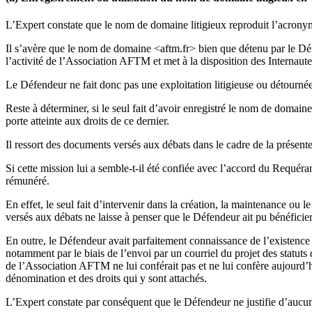
L’Expert constate que le nom de domaine litigieux reproduit l’acrony
Il s’avère que le nom de domaine <aftm.fr> bien que détenu par le Déf
l’activité de l’Association AFTM et met à la disposition des Internaut
Le Défendeur ne fait donc pas une exploitation litigieuse ou détourn
Reste à déterminer, si le seul fait d’avoir enregistré le nom de doma
porte atteinte aux droits de ce dernier.
Il ressort des documents versés aux débats dans le cadre de la présent
Si cette mission lui a semble-t-il été confiée avec l’accord du Requérant
rémunéré.
En effet, le seul fait d’intervenir dans la création, la maintenance ou 
versés aux débats ne laisse à penser que le Défendeur ait pu bénéfic
En outre, le Défendeur avait parfaitement connaissance de l’existence 
notamment par le biais de l’envoi par un courriel du projet des statuts
de l’Association AFTM ne lui conférait pas et ne lui confère aujourd’h
dénomination et des droits qui y sont attachés.
L’Expert constate par conséquent que le Défendeur ne justifie d’aucun 