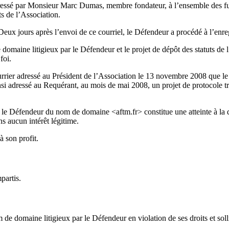
dressé par Monsieur Marc Dumas, membre fondateur, à l’ensemble des fu
ts de l’Association.
Deux jours après l’envoi de ce courriel, le Défendeur a procédé à l’en
 domaine litigieux par le Défendeur et le projet de dépôt des statuts d
foi.
ier adressé au Président de l’Association le 13 novembre 2008 que le s
 ainsi adressé au Requérant, au mois de mai 2008, un projet de protocole 
ar le Défendeur du nom de domaine <aftm.fr> constitue une atteinte à l
s aucun intérêt légitime.
 son profit.
partis.
e domaine litigieux par le Défendeur en violation de ses droits et sol