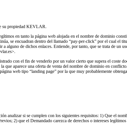
a de su propiedad KEVLAR.
gítimos en tanto la página web alojada en el nombre de dominio consti
úa, se encuadran dentro del llamado “pay-per-click” por el cual el tit
r a alguno de dichos enlaces. Entiende, por tanto, que se trata de un u
vlar.es>.
istrado con el fin de venderlo por un valor cierto que supera el coste 
la que aparece una oferta de venta del nombre de dominio en conflicto
página web tipo “landing page” por la que muy probablemente obtenga
ón analizar si se cumplen con los siguientes requisitos: 1) Que el nomb
revios; 2) que el Demandado carezca de derechos o intereses legítimo