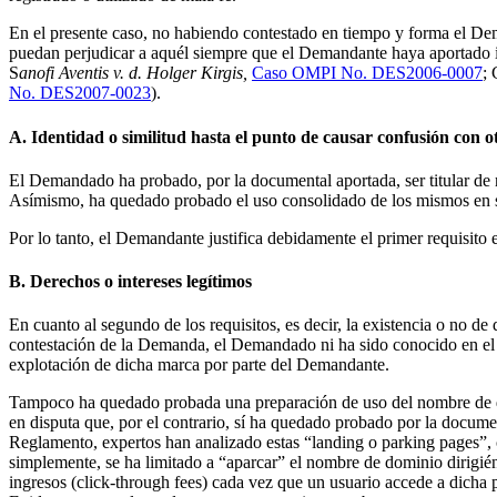
En el presente caso, no habiendo contestado en tiempo y forma el D
puedan perjudicar a aquél siempre que el Demandante haya aportado i
S
anofi Aventis v. d. Holger Kirgis,
Caso OMPI No. DES2006-0007
; 
No. DES2007-0023
).
A. Identidad o similitud hasta el punto de causar confusión con 
El Demandado ha probado, por la documental aportada, ser titular de
Asímismo, ha quedado probado el uso consolidado de los mismos en 
Por lo tanto, el Demandante justifica debidamente el primer requisito 
B. Derechos o intereses legítimos
En cuanto al segundo de los requisitos, es decir, la existencia o no de
contestación de la Demanda, el Demandado ni ha sido conocido en el m
explotación de dicha marca por parte del Demandante.
Tampoco ha quedado probada una preparación de uso del nombre de do
en disputa que, por el contrario, sí ha quedado probado por la docum
Reglamento, expertos han analizado estas “landing o parking pages”
simplemente, se ha limitado a “aparcar” el nombre de dominio dirigié
ingresos (click-through fees) cada vez que un usuario accede a dicha 