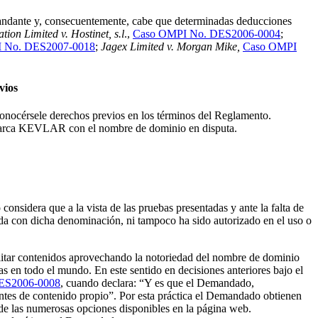
mandante y, consecuentemente, cabe que determinadas deducciones
tion Limited v. Hostinet, s.l
.,
Caso OMPI No. DES2006-0004
;
 No. DES2007-0018
;
Jagex Limited v. Morgan Mike,
Caso OMPI
vios
onocérsele derechos previos en los términos del Reglamento.
 marca KEVLAR con el nombre de dominio en disputa.
considera que a la vista de las pruebas presentadas y ante la falta de
ada con dicha denominación, ni tampoco ha sido autorizado en el uso o
itar contenidos aprovechando la notoriedad del nombre de dominio
 en todo el mundo. En este sentido en decisiones anteriores bajo el
ES2006-0008
, cuando declara: “Y es que el Demandado,
entes de contenido propio”. Por esta práctica el Demandado obtienen
 de las numerosas opciones disponibles en la página web.