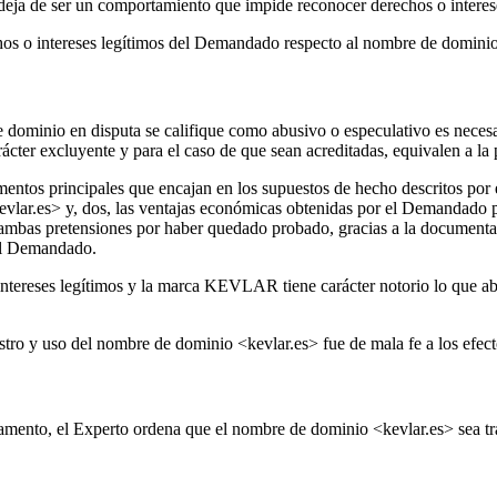
 deja de ser un comportamiento que impide reconocer derechos o intere
chos o intereses legítimos del Demandado respecto al nombre de dominio
 dominio en disputa se califique como abusivo o especulativo es necesar
rácter excluyente y para el caso de que sean acreditadas, equivalen a l
ntos principales que encajan en los supuestos de hecho descritos por e
vlar.es> y, dos, las ventajas económicas obtenidas por el Demandado po
ambas pretensiones por haber quedado probado, gracias a la documentac
 el Demandado.
intereses legítimos y la marca KEVLAR tiene carácter notorio lo que a
istro y uso del nombre de dominio <kevlar.es> fue de mala fe a los efec
lamento, el Experto ordena que el nombre de dominio <kevlar.es> sea t