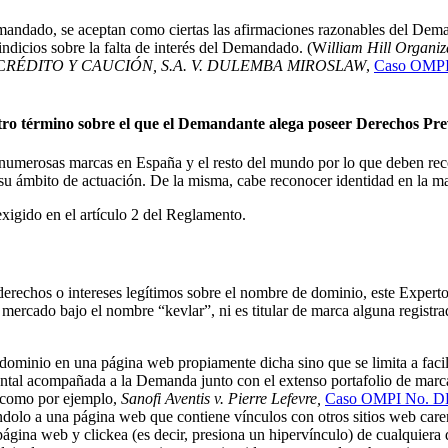
emandado, se aceptan como ciertas las afirmaciones razonables del De
ndicios sobre la falta de interés del Demandado. (W
illiam Hill Organiza
C
RÉDITO Y CAUCIÓN, S.A. V. DULEMBA MIROSLAW
,
Caso OMPI
otro término sobre el que el Demandante alega poseer Derechos Pre
 numerosas marcas en España y el resto del mundo por lo que deben rec
su ámbito de actuación. De la misma, cabe reconocer identidad en la
exigido en el artículo 2 del Reglamento.
 derechos o intereses legítimos sobre el nombre de dominio, este Experto 
ercado bajo el nombre “kevlar”, ni es titular de marca alguna registr
minio en una página web propiamente dicha sino que se limita a facil
ental acompañada a la Demanda junto con el extenso portafolio de marcas
, como por ejemplo,
Sanofi Aventis v. Pierre Lefevre,
Caso OMPI No. D
ndolo a una página web que contiene vínculos con otros sitios web car
página web y clickea (es decir, presiona un hipervínculo) de cualquiera