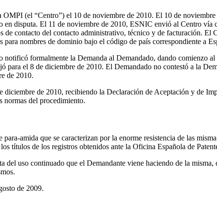
a OMPI (el “Centro”) el 10 de noviembre de 2010. El 10 de noviembre 
inio en disputa. El 11 de noviembre de 2010, ESNIC envió al Centro vía
s de contacto del contacto administrativo, técnico y de facturación. El 
os para nombres de dominio bajo el código de país correspondiente a E
tro notificó formalmente la Demanda al Demandado, dando comienzo al
fijó para el 8 de diciembre de 2010. El Demandado no contestó a la Dem
re de 2010.
diciembre de 2010, recibiendo la Declaración de Aceptación y de Impa
s normas del procedimiento.
de para-amida que se caracterizan por la enorme resistencia de las m
os títulos de los registros obtenidos ante la Oficina Española de Paten
 del uso continuado que el Demandante viene haciendo de la misma, des
smos.
gosto de 2009.