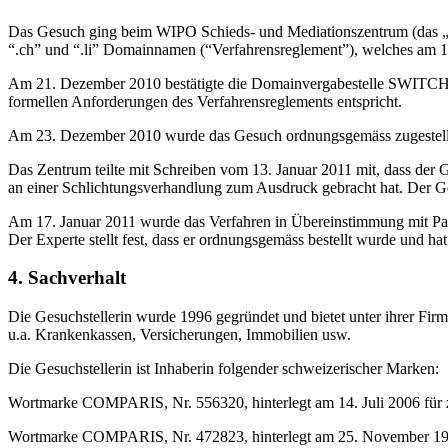
Das Gesuch ging beim WIPO Schieds- und Mediationszentrum (das „Z
“.ch” und “.li” Domainnamen (“Verfahrensreglement”), welches am 1. 
Am 21. Dezember 2010 bestätigte die Domainvergabestelle SWITCH, d
formellen Anforderungen des Verfahrensreglements entspricht.
Am 23. Dezember 2010 wurde das Gesuch ordnungsgemäss zugestellt un
Das Zentrum teilte mit Schreiben vom 13. Januar 2011 mit, dass der
an einer Schlichtungsverhandlung zum Ausdruck gebracht hat. Der Ge
Am 17. Januar 2011 wurde das Verfahren in Übereinstimmung mit Parag
Der Experte stellt fest, dass er ordnungsgemäss bestellt wurde und h
4. Sachverhalt
Die Gesuchstellerin wurde 1996 gegründet und bietet unter ihrer 
u.a. Krankenkassen, Versicherungen, Immobilien usw.
Die Gesuchstellerin ist Inhaberin folgender schweizerischer Marken:
Wortmarke COMPARIS, Nr. 556320, hinterlegt am 14. Juli 2006 für za
Wortmarke COMPARIS, Nr. 472823, hinterlegt am 25. November 1999 