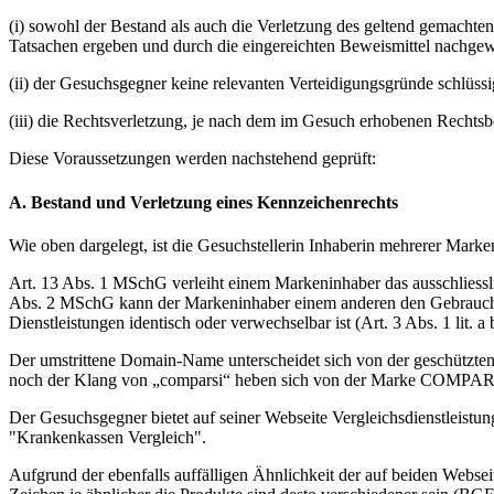
(i) sowohl der Bestand als auch die Verletzung des geltend gemacht
Tatsachen ergeben und durch die eingereichten Beweismittel nachgew
(ii) der Gesuchsgegner keine relevanten Verteidigungsgründe schlüss
(iii) die Rechtsverletzung, je nach dem im Gesuch erhobenen Rechts
Diese Voraussetzungen werden nachstehend geprüft:
A. Bestand und Verletzung eines Kennzeichenrechts
Wie oben dargelegt, ist die Gesuchstellerin Inhaberin mehrerer M
Art. 13 Abs. 1 MSchG verleiht einem Markeninhaber das ausschliessl
Abs. 2 MSchG kann der Markeninhaber einem anderen den Gebrauch ein
Dienstleistungen identisch oder verwechselbar ist (Art. 3 Abs. 1 lit. 
Der umstrittene Domain-Name unterscheidet sich von der geschützte
noch der Klang von „comparsi“ heben sich von der Marke COMPARIS a
Der Gesuchsgegner bietet auf seiner Webseite Vergleichsdienstleistun
"Krankenkassen Vergleich".
Aufgrund der ebenfalls auffälligen Ähnlichkeit der auf beiden Webs