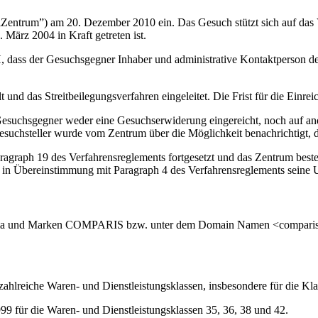
entrum”) am 20. Dezember 2010 ein. Das Gesuch stützt sich auf das 
März 2004 in Kraft getreten ist.
ass der Gesuchsgegner Inhaber und administrative Kontaktperson des
d das Streitbeilegungsverfahren eingeleitet. Die Frist für die Einre
 Gesuchsgegner weder eine Gesuchserwiderung eingereicht, noch auf a
suchsteller wurde vom Zentrum über die Möglichkeit benachrichtigt, d
raph 19 des Verfahrensreglements fortgesetzt und das Zentrum bestell
at in Übereinstimmung mit Paragraph 4 des Verfahrensreglements seine 
Firma und Marken COMPARIS bzw. unter dem Domain Namen <comparis.ch
hlreiche Waren- und Dienstleistungsklassen, insbesondere für die Kla
für die Waren- und Dienstleistungsklassen 35, 36, 38 und 42.