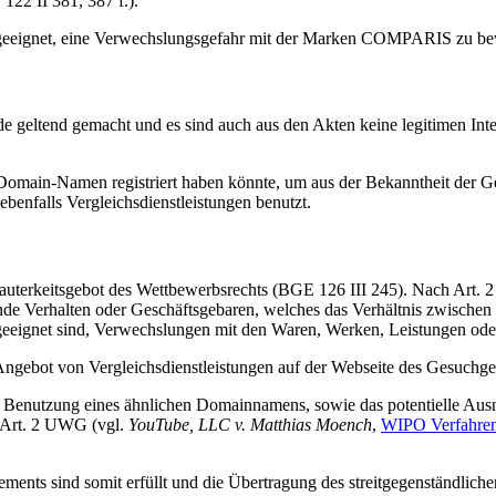
122 II 381, 387 f.).
 geeignet, eine Verwechslungsgefahr mit der Marken COMPARIS zu be
e geltend gemacht und es sind auch aus den Akten keine legitimen Int
Domain-Namen registriert haben könnte, um aus der Bekanntheit der Ge
enfalls Vergleichsdienstleistungen benutzt.
rkeitsgebot des Wettbewerbsrechts (BGE 126 III 245). Nach Art. 2 UW
de Verhalten oder Geschäftsgebaren, welches das Verhältnis zwische
 geeignet sind, Verwechslungen mit den Waren, Werken, Leistungen ode
ngebot von Vergleichsdienstleistungen auf der Webseite des Gesuchge
 Benutzung eines ähnlichen Domainnamens, sowie das potentielle Ausn
n Art. 2 UWG (vgl.
YouTube, LLC v. Matthias Moench
,
WIPO Verfahre
ments sind somit erfüllt und die Übertragung des streitgegenständlich