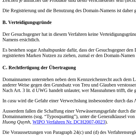
Zeichen je ähnlicher die Produkte sind desto verschiedener sein (BGE 
Die Registrierung und die Benutzung des Domain-Namens ist daher
B. Verteidigungsgründe
Der Gesuchsgegner hat in diesem Verfahren keine Verteidigungsgründ
Namens ersichtlich.
Es bestehen sogar Anhaltspunkte dafür, dass der Gesuchsgegner den 
registrierten Marken Nutzen zu ziehen, zumal er den Domain-Namen eb
C. Rechtfertigung der Übertragung
Domainnamen unterstehen neben dem Kennzeichenrecht auch dem Laute
anderer Weise gegen den Grundsatz von Treu und Glauben verstossen
Nach Art. 3 lit. d UWG handelt unlauter, wer Massnahmen trifft, die
In
casu
wird die Gefahr einer Verwechslung insbesondere durch das A
Ausserdem fallen die Schaffung einer Verwässerungsgefahr durch die
Domainnamens (sog. “Typosquatting”), unter die Generalklausel vo
Huong Quynh
,
WIPO Verfahren Nr. DCH2007-0023
).
Die Voraussetzungen von Paragraph 24(c) und (d) des Verfahrensregle