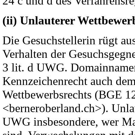
24 c und d des Verfahrensre
(ii) Unlauterer Wettbewer
Die Gesuchstellerin rügt a
Verhalten der Gesuchsgegne
3 lit. d UWG. Domainname
Kennzeichenrecht auch dem
Wettbewerbsrechts (BGE 126
<berneroberland.ch>). Unlaut
UWG insbesondere, wer Mass