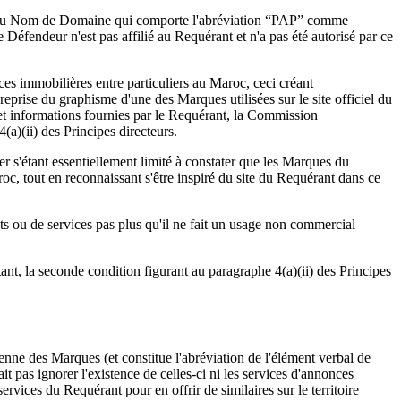
eur du Nom de Domaine qui comporte l'abréviation “PAP” comme
e Défendeur n'est pas affilié au Requérant et n'a pas été autorisé par ce
s immobilières entre particuliers au Maroc, ceci créant
reprise du graphisme d'une des Marques utilisées sur le site officiel du
et informations fournies par le Requérant, la Commission
a)(ii) des Principes directeurs.
 s'étant essentiellement limité à constater que les Marques du
roc, tout en reconnaissant s'être inspiré du site du Requérant dans ce
ts ou de services pas plus qu'il ne fait un usage non commercial
nt, la seconde condition figurant au paragraphe 4(a)(ii) des Principes
nne des Marques (et constitue l'abréviation de l'élément verbal de
pas ignorer l'existence de celles-ci ni les services d'annonces
ices du Requérant pour en offrir de similaires sur le territoire