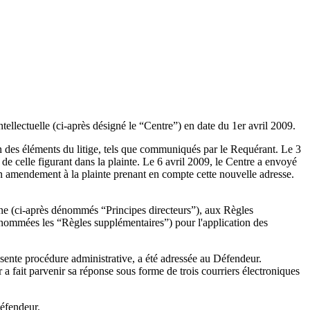
ellectuelle (ci-après désigné le “Centre”) en date du 1er avril 2009.
on des éléments du litige, tels que communiqués par le Requérant. Le 3
e de celle figurant dans la plainte. Le 6 avril 2009, le Centre a envoyé
un amendement à la plainte prenant en compte cette nouvelle adresse.
aine (ci-après dénommés “Principes directeurs”), aux Règles
énommées les “Règles supplémentaires”) pour l'application des
ésente procédure administrative, a été adressée au Défendeur.
a fait parvenir sa réponse sous forme de trois courriers électroniques
Défendeur.