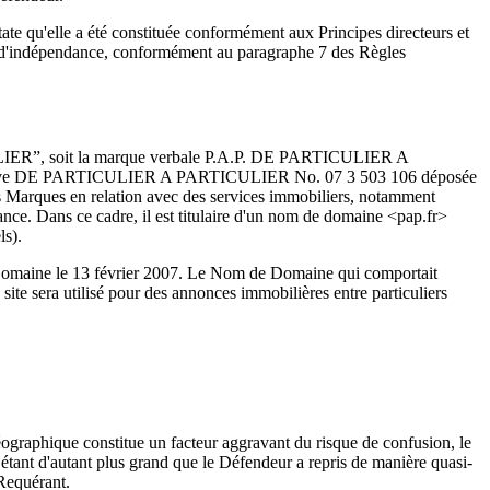
e qu'elle a été constituée conformément aux Principes directeurs et
 et d'indépendance, conformément au paragraphe 7 des Règles
CULIER”, soit la marque verbale P.A.P. DE PARTICULIER A
figurative DE PARTICULIER A PARTICULIER No. 07 3 503 106 déposée
les Marques en relation avec des services immobiliers, notamment
e. Dans ce cadre, il est titulaire d'un nom de domaine <pap.fr>
ls).
e Domaine le 13 février 2007. Le Nom de Domaine qui comportait
te sera utilisé pour des annonces immobilières entre particuliers
ographique constitue un facteur aggravant du risque de confusion, le
étant d'autant plus grand que le Défendeur a repris de manière quasi-
 Requérant.