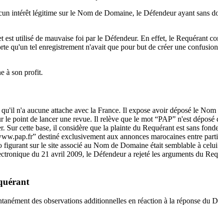
cun intérêt légitime sur le Nom de Domaine, le Défendeur ayant sans do
est utilisé de mauvaise foi par le Défendeur. En effet, le Requérant co
e qu'un tel enregistrement n'avait que pour but de créer une confusion
 à son profit.
 qu'il n'a aucune attache avec la France. Il expose avoir déposé le N
le point de lancer une revue. Il relève que le mot “PAP” n'est déposé qu'
er. Sur cette base, il considère que la plainte du Requérant est sans fon
 “www.pap.fr” destiné exclusivement aux annonces marocaines entre parti
 figurant sur le site associé au Nom de Domaine était semblable à celui d
lectronique du 21 avril 2009, le Défendeur a rejeté les arguments du Req
equérant
ntanément des observations additionnelles en réaction à la réponse du D