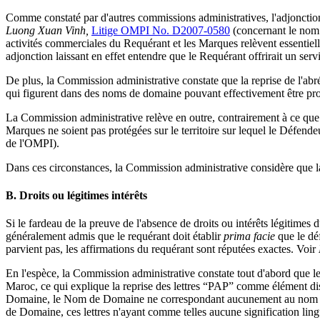
Comme constaté par d'autres commissions administratives, l'adjonction
Luong Xuan Vinh,
Litige OMPI No. D2007-0580
(concernant le nom 
activités commerciales du Requérant et les Marques relèvent essentiel
adjonction laissant en effet entendre que le Requérant offrirait un servi
De plus, la Commission administrative constate que la reprise de l'
qui figurent dans des noms de domaine pouvant effectivement être pr
La Commission administrative relève en outre, contrairement à ce que s
Marques ne soient pas protégées sur le territoire sur lequel le Défende
de l'OMPI).
Dans ces circonstances, la Commission administrative considère que la
B. Droits ou légitimes intérêts
Si le fardeau de la preuve de l'absence de droits ou intérêts légitimes 
généralement admis que le requérant doit établir
prima facie
que le déf
parvient pas, les affirmations du requérant sont réputées exactes. Voir
En l'espèce, la Commission administrative constate tout d'abord que l
Maroc, ce qui explique la reprise des lettres “PAP” comme élément dis
Domaine, le Nom de Domaine ne correspondant aucunement au nom offi
de Domaine, ces lettres n'ayant comme telles aucune signification lin