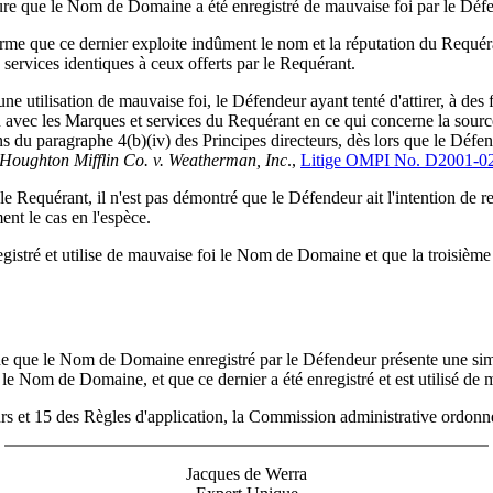
ure que le Nom de Domaine a été enregistré de mauvaise foi par le Déf
rme que ce dernier exploite indûment le nom et la réputation du Requér
services identiques à ceux offerts par le Requérant.
e utilisation de mauvaise foi, le Défendeur ayant tenté d'attirer, à des fi
n avec les Marques et services du Requérant en ce qui concerne la source,
du paragraphe 4(b)(iv) des Principes directeurs, dès lors que le Défendeu
Houghton Mifflin Co. v. Weatherman, Inc
.,
Litige OMPI No. D2001-0
e le Requérant, il n'est pas démontré que le Défendeur ait l'intention 
ent le cas en l'espèce.
stré et utilise de mauvaise foi le Nom de Domaine et que la troisième co
de que le Nom de Domaine enregistré par le Défendeur présente une simi
r le Nom de Domaine, et que ce dernier a été enregistré et est utilisé de
urs et 15 des Règles d'application, la Commission administrative ordo
Jacques de Werra