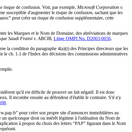
le risque de confusion. Voir, par exemple,
Microsoft Corporation v.
e susceptible d'augmenter le risque de confusion, sachant que les
aroc” peut créer un risque de confusion supplémentaire, cette
entre les Marques et le Nom de Domaine, des abréviations de marques
que Saudi Fransi v. ABCIB
,
Litige OMPI No. D2003-0656
.
ne la condition du paragraphe 4(a)(i) des Principes directeurs que les
oir le ch. 1.1 de l'Index des décisions des commissions administratives
emplie.
èrent qu'il est difficile de prouver un fait négatif. Il est donc
eux. Il incombe ensuite au défendeur d'établir le contraire. S'il n'y
698
.
ww.pap.fr” pour créer son propre site d'annonces immobilières au
un quelconque droit ou intérêt légitime à l'utilisation du Nom de
lication à propos du choix des lettres “PAP” figurant dans le Nom
equérant.