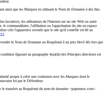
endeur.
ant ainsi que les Marques en utilisant le Nom de Domaine à des fins
ns lucratives, les utilisateurs de l'Internet sur un site Web ou autre
 le commanditaire, l'affiliation ou l'approbation du site ou espace
r crée l'apparence erronée que le site qu'il contrôle est lié au
211
.
de revendre le Nom de Domaine au Requérant à un prix élevé dès lors que
ndition figurant au paragraphe 4(a)(iii) des Principes directeurs est
larité propre à créer une confusion avec les Marques dont le
 mauvaise foi par le Défendeur.
nne le transfert au Requérant du nom de domaine <papmaroc.com>.