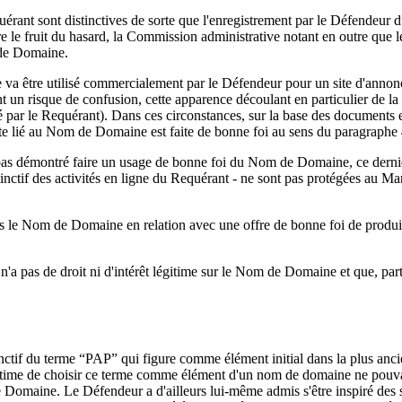
uérant sont distinctives de sorte que l'enregistrement par le Défend
re le fruit du hasard, la Commission administrative notant en outre que l
 de Domaine.
 être utilisé commercialement par le Défendeur pour un site d'annonce
t un risque de confusion, cette apparence découlant en particulier de la 
é par le Requérant). Dans ces circonstances, sur la base des documents 
ite lié au Nom de Domaine est faite de bonne foi au sens du paragraphe 4(
pas démontré faire un usage de bonne foi du Nom de Domaine, ce dernier
tinctif des activités en ligne du Requérant - ne sont pas protégées au Ma
pas le Nom de Domaine en relation avec une offre de bonne foi de produi
a pas de droit ni d'intérêt légitime sur le Nom de Domaine et que, parta
nctif du terme “PAP” qui figure comme élément initial dans la plus ancie
gitime de choisir ce terme comme élément d'un nom de domaine ne pouvait 
aine. Le Défendeur a d'ailleurs lui-même admis s'être inspiré des serv