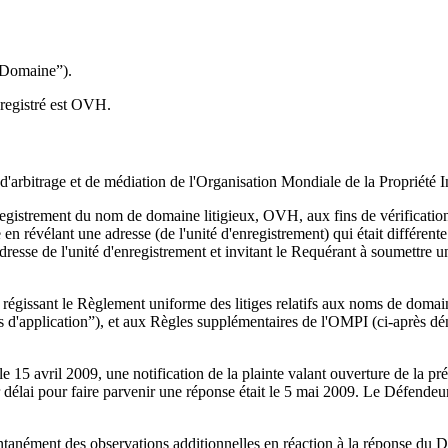
 Domaine”).
nregistré est OVH.
'arbitrage et de médiation de l'Organisation Mondiale de la Propriété Int
enregistrement du nom de domaine litigieux, OVH, aux fins de vérificati
 en révélant une adresse (de l'unité d'enregistrement) qui était différent
esse de l'unité d'enregistrement et invitant le Requérant à soumettre 
rs régissant le Règlement uniforme des litiges relatifs aux noms de dom
s d'application”), et aux Règles supplémentaires de l'OMPI (ci-après d
 15 avril 2009, une notification de la plainte valant ouverture de la pr
élai pour faire parvenir une réponse était le 5 mai 2009. Le Défendeur 
ntanément des observations additionnelles en réaction à la réponse du 