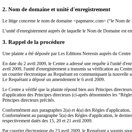
2. Nom de domaine et unité d'enregistrement
Le litige concerne le nom de domaine <papmaroc.com> (“le Nom de
L'unité d'enregistrement auprès de laquelle le Nom de Domaine est e
3. Rappel de la procédure
Une plainte a été déposée par Les Editions Neressis auprès du Centre d
En date du 2 avril 2009, le Centre a adressé une requête à l'unité d'
avril 2009, l'unité d'enregistrement a transmis sa vérification au Centre
un courrier électronique au Requérant en communiquant la nouvelle adr
Le Requérant a déposé un amendement le 6 avril 2009.
Le Centre a vérifié que la plainte répond bien aux Principes directeu
d'application des Principes directeurs (ci-après dénommées les “Règle
Principes directeurs précités.
Conformément aux paragraphes 2(a) et 4(a) des Règles d'application, le
Conformément au paragraphe 5(a) des Règles d'application, le dernier d
respectivement datés des 15, 20 et 21 avril 2009.
Par courrier électronique du 23 avril 2009, le Requérant a soumis spo