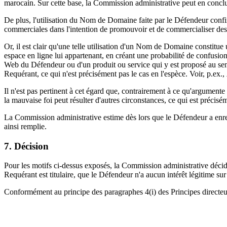
marocain. Sur cette base, la Commission administrative peut en concl
De plus, l'utilisation du Nom de Domaine faite par le Défendeur confi
commerciales dans l'intention de promouvoir et de commercialiser des 
Or, il est clair qu'une telle utilisation d'un Nom de Domaine constitue un
espace en ligne lui appartenant, en créant une probabilité de confusio
Web du Défendeur ou d'un produit ou service qui y est proposé au sens 
Requérant, ce qui n'est précisément pas le cas en l'espèce. Voir, p.ex.,
Il n'est pas pertinent à cet égard que, contrairement à ce qu'argument
la mauvaise foi peut résulter d'autres circonstances, ce qui est précisém
La Commission administrative estime dès lors que le Défendeur a enregi
ainsi remplie.
7. Décision
Pour les motifs ci-dessus exposés, la Commission administrative déci
Requérant est titulaire, que le Défendeur n'a aucun intérêt légitime su
Conformément au principe des paragraphes 4(i) des Principes directe