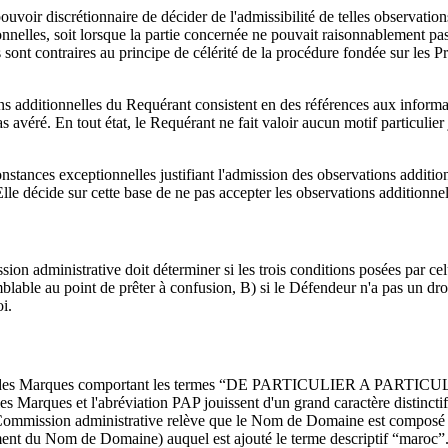
uvoir discrétionnaire de décider de l'admissibilité de telles observation
nnelles, soit lorsque la partie concernée ne pouvait raisonnablement pa
sont contraires au principe de célérité de la procédure fondée sur les Pr
ns additionnelles du Requérant consistent en des références aux informa
s avéré. En tout état, le Requérant ne fait valoir aucun motif particulier
stances exceptionnelles justifiant l'admission des observations addition
. Elle décide sur cette base de ne pas accepter les observations addition
n administrative doit déterminer si les trois conditions posées par cel
ble au point de prêter à confusion, B) si le Défendeur n'a pas un droit
i.
re des Marques comportant les termes “DE PARTICULIER A PARTICULIER” 
 les Marques et l'abréviation PAP jouissent d'un grand caractère distinct
Commission administrative relève que le Nom de Domaine est composé du
ement du Nom de Domaine) auquel est ajouté le terme descriptif “maroc”