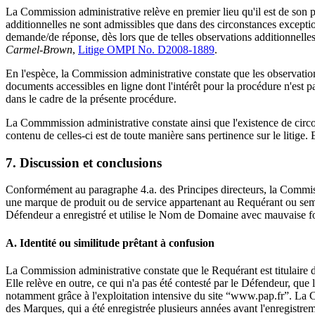
La Commission administrative relève en premier lieu qu'il est de son po
additionnelles ne sont admissibles que dans des circonstances exceptio
demande/de réponse, dès lors que de telles observations additionnelles 
Carmel-Brown
,
Litige OMPI No. D2008-1889
.
En l'espèce, la Commission administrative constate que les observatio
documents accessibles en ligne dont l'intérêt pour la procédure n'est pa
dans le cadre de la présente procédure.
La Commmission administrative constate ainsi que l'existence de circon
contenu de celles-ci est de toute manière sans pertinence sur le litige
7. Discussion et conclusions
Conformément au paragraphe 4.a. des Principes directeurs, la Commissio
une marque de produit ou de service appartenant au Requérant ou sembla
Défendeur a enregistré et utilise le Nom de Domaine avec mauvaise fo
A. Identité ou similitude prêtant à confusion
La Commission administrative constate que le Requérant est titulai
Elle relève en outre, ce qui n'a pas été contesté par le Défendeur, que
notamment grâce à l'exploitation intensive du site “www.pap.fr”. La 
des Marques, qui a été enregistrée plusieurs années avant l'enregistr