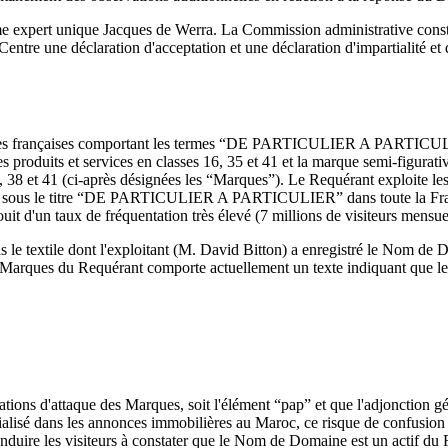
e expert unique Jacques de Werra. La Commission administrative constat
Centre une déclaration d'acceptation et une déclaration d'impartialité
 marques françaises comportant les termes “DE PARTICULIER A PARTI
s produits et services en classes 16, 35 et 41 et la marque semi-
35, 38 et 41 (ci-après désignées les “Marques”). Le Requérant exploite 
ire sous le titre “DE PARTICULIER A PARTICULIER” dans toute la Franc
 jouit d'un taux de fréquentation très élevé (7 millions de visiteurs mensue
s le textile dont l'exploitant (M. David Bitton) a enregistré le Nom d
arques du Requérant comporte actuellement un texte indiquant que le si
ons d'attaque des Marques, soit l'élément “pap” et que l'adjonction gé
ialisé dans les annonces immobilières au Maroc, ce risque de confusion 
nduire les visiteurs à constater que le Nom de Domaine est un actif du