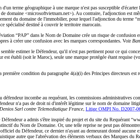
 d'un terme géographique à une marque n'est pas susceptible d'écarter 
de domaine <microsoftvietnam.net>). Au contraire, l'adjonction est mêm
lement du domaine de l'immobilier, pour lequel l'adjonction du terme “m
ce spécialisé destiné à couvrir le territoire marocain.
abréviation “PAP” dans le Nom de Domaine crée un risque de confusion 
opres à créer une confusion avec les marques correspondantes. Voir
Ban
emble estimer le Défendeur, qu'il n'est pas pertinent pour ce qui concer
ur est établi (soit le Maroc), seule une marque protégée étant requise (v
 première condition du paragraphe 4(a)(i) des Principes directeurs est r
du défendeur incombe au requérant, les commissions administratives consid
endeur n'a pas de droit ni d'intérêt légitime sur le nom de domaine litigi
Denios Sarl contre Telemediatique France
,
Litige OMPI No. D2007-0
e Défendeur a admis s'être inspiré du projet et du site du Requérant “w
tinctif du Nom de Domaine. Or, une telle reprise ne peut pas démontrer 
ciel du Défendeur, ce dernier n'ayant au demeurant donné aucune exp
guistique autre que l'abrévation des éléments verbaux des Marques du R