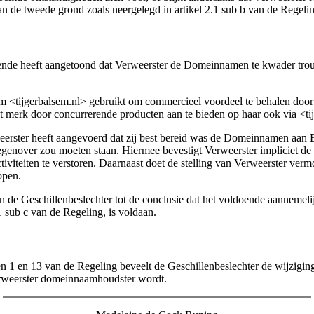
an de tweede grond zoals neergelegd in artikel 2.1 sub b van de Regeli
oende heeft aangetoond dat Verweerster de Domeinnamen te kwader trou
<tijgerbalsem.nl> gebruikt om commercieel voordeel te behalen door i
t merk door concurrerende producten aan te bieden op haar ook via <ti
eerster heeft aangevoerd dat zij best bereid was de Domeinnamen aan Ei
egenover zou moeten staan. Hiermee bevestigt Verweerster impliciet de
tiviteiten te verstoren. Daarnaast doet de stelling van Verweerster v
open.
 de Geschillenbeslechter tot de conclusie dat het voldoende aanneme
1 sub c van de Regeling, is voldaan.
len 1 en 13 van de Regeling beveelt de Geschillenbeslechter de wijzi
Verweerster domeinnaamhoudster wordt.