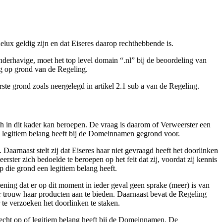
elux geldig zijn en dat Eiseres daarop rechthebbende is.
nderhavige, moet het top level domain “.nl” bij de beoordeling van
 op grond van de Regeling.
ste grond zoals neergelegd in artikel 2.1 sub a van de Regeling.
h in dit kader kan beroepen. De vraag is daarom of Verweerster een
n legitiem belang heeft bij de Domeinnamen gegrond voor.
aarnaast stelt zij dat Eiseres haar niet gevraagd heeft het doorlinken
rster zich bedoelde te beroepen op het feit dat zij, voordat zij kennis
p die grond een legitiem belang heeft.
ning dat er op dit moment in ieder geval geen sprake (meer) is van
r trouw haar producten aan te bieden. Daarnaast bevat de Regeling
e verzoeken het doorlinken te staken.
recht op of legitiem belang heeft bij de Domeinnamen. De