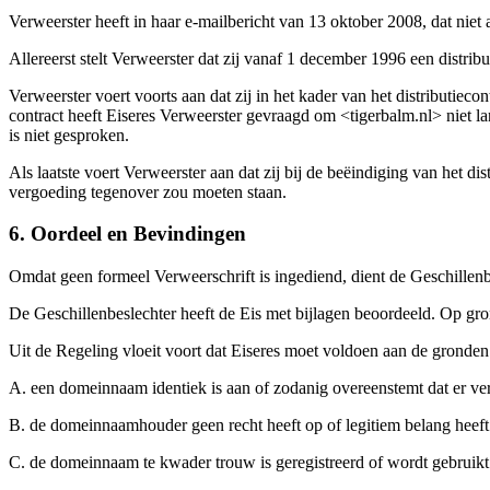
Verweerster heeft in haar e-mailbericht van 13 oktober 2008, dat niet
Allereerst stelt Verweerster dat zij vanaf 1 december 1996 een distrib
Verweerster voert voorts aan dat zij in het kader van het distributie
contract heeft Eiseres Verweerster gevraagd om <tigerbalm.nl> niet l
is niet gesproken.
Als laatste voert Verweerster aan dat zij bij de beëindiging van het 
vergoeding tegenover zou moeten staan.
6. Oordeel en Bevindingen
Omdat geen formeel Verweerschrift is ingediend, dient de Geschillenbe
De Geschillenbeslechter heeft de Eis met bijlagen beoordeeld. Op g
Uit de Regeling vloeit voort dat Eiseres moet voldoen aan de gronden
A. een domeinnaam identiek is aan of zodanig overeenstemt dat er v
B. de domeinnaamhouder geen recht heeft op of legitiem belang heef
C. de domeinnaam te kwader trouw is geregistreerd of wordt gebruikt