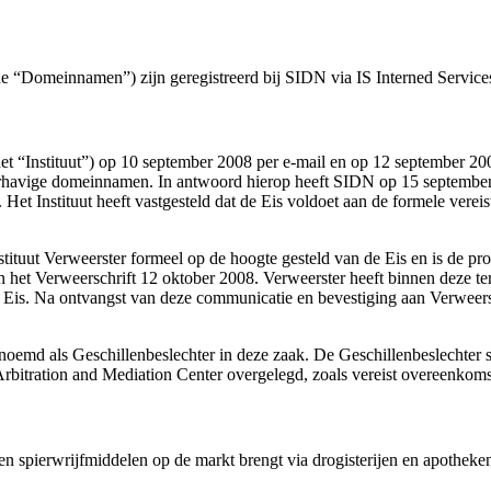
 “Domeinnamen”) zijn geregistreerd bij SIDN via IS Interned Service
et “Instituut”) op 10 september 2008 per e-mail en op 12 september 200
rhavige domeinnamen. In antwoord hierop heeft SIDN op 15 september 2
t Instituut heeft vastgesteld dat de Eis voldoet aan de formele verei
nstituut Verweerster formeel op de hoogte gesteld van de Eis en is de
an het Verweerschrift 12 oktober 2008. Verweerster heeft binnen deze t
de Eis. Na ontvangst van deze communicatie en bevestiging aan Verweers
emd als Geschillenbeslechter in deze zaak. De Geschillenbeslechter ste
bitration and Mediation Center overgelegd, zoals vereist overeenkomst
den spierwrijfmiddelen op de markt brengt via drogisterijen en apothek