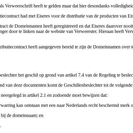
 als Verweerschrift heeft te gelden maar dat hier desondanks volledigh
utiecontract had met Eiseres voor de distributie van de producten van Ei
contract de Domeinnamen heeft geregistreerd en dat Eiseres daarover noo
anger door te linken naar de website van Verweerster. Hieraan heeft Ve
distributiecontract heeft aangegeven bereid te zijn de Domeinnamen over
slechter het geschil op grond van artikel 7.4 van de Regeling te beslec
rond van deze documenten komt de Geschillenbeslechter tot de volgende
 neergelegd in artikel 2.1 en zodoende moet bewijzen dat:
erwarring kan ontstaan met een naar Nederlands recht beschermd merk 
t bij de domeinnaam; en
.