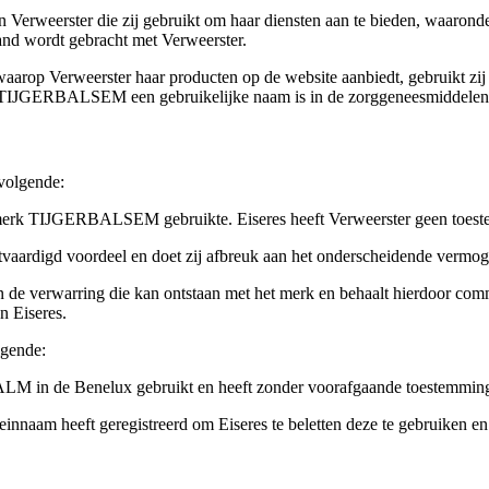
Verweerster die zij gebruikt om haar diensten aan te bieden, waaronder h
d wordt gebracht met Verweerster.
 waarop Verweerster haar producten op de website aanbiedt, gebruikt
at TIJGERBALSEM een gebruikelijke naam is in de zorggeneesmiddelen 
 volgende:
het merk TIJGERBALSEM gebruikte. Eiseres heeft Verweerster geen toes
vaardigd voordeel en doet zij afbreuk aan het onderscheidende vermoge
 de verwarring die kan ontstaan met het merk en behaalt hierdoor co
n Eiseres.
lgende:
BALM in de Benelux gebruikt en heeft zonder voorafgaande toestemming
meinnaam heeft geregistreerd om Eiseres te beletten deze te gebruiken en 