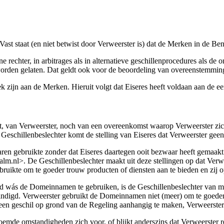
ast staat (en niet betwist door Verweerster is) dat de Merken in de Ben
chter, in arbitrages als in alternatieve geschillenprocedures als de o
den gelaten. Dat geldt ook voor de beoordeling van overeenstemming
 zijn aan de Merken. Hieruit volgt dat Eiseres heeft voldaan aan de eer
ht, van Verweerster, noch van een overeenkomst waarop Verweerster zic
Geschillenbeslechter komt de stelling van Eiseres dat Verweerster gee
n gebruikte zonder dat Eiseres daartegen ooit bezwaar heeft gemaakt. D
alm.nl>. De Geschillenbeslechter maakt uit deze stellingen op dat Verwee
ruikte om te goeder trouw producten of diensten aan te bieden en zij o
igd wás de Domeinnamen te gebruiken, is de Geschillenbeslechter van me
beëindigd. Verweerster gebruikt de Domeinnamen niet (meer) om te goede
n geschil op grond van de Regeling aanhangig te maken, Verweerster t
oemde omstandigheden zich voor, of blijkt anderszins dat Verweerster 