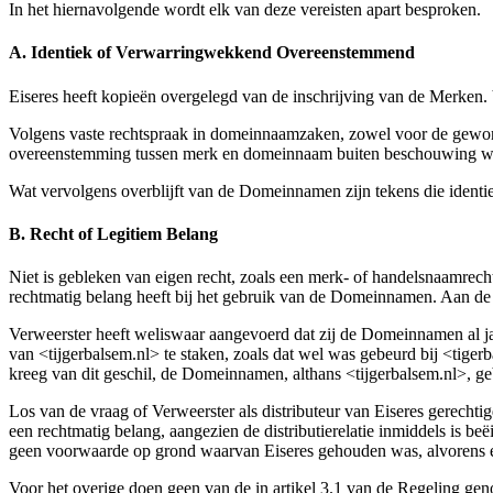
In het hiernavolgende wordt elk van deze vereisten apart besproken.
A. Identiek of Verwarringwekkend Overeenstemmend
Eiseres heeft kopieën overgelegd van de inschrijving van de Merken. V
Volgens vaste rechtspraak in domeinnaamzaken, zowel voor de gewone re
overeenstemming tussen merk en domeinnaam buiten beschouwing wor
Wat vervolgens overblijft van de Domeinnamen zijn tekens die identiek
B. Recht of Legitiem Belang
Niet is gebleken van eigen recht, zoals een merk- of handelsnaamrec
rechtmatig belang heeft bij het gebruik van de Domeinnamen. Aan de 
Verweerster heeft weliswaar aangevoerd dat zij de Domeinnamen al jare
van <tijgerbalsem.nl> te staken, zoals dat wel was gebeurd bij <tigerb
kreeg van dit geschil, de Domeinnamen, althans <tijgerbalsem.nl>, geb
Los van de vraag of Verweerster als distributeur van Eiseres gerecht
een rechtmatig belang, aangezien de distributierelatie inmiddels is 
geen voorwaarde op grond waarvan Eiseres gehouden was, alvorens ee
Voor het overige doen geen van de in artikel 3.1 van de Regeling gen