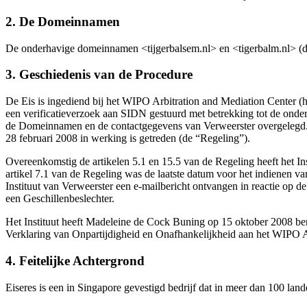
2. De Domeinnamen
De onderhavige domeinnamen <tijgerbalsem.nl> en <tigerbalm.nl> (de
3. Geschiedenis van de Procedure
De Eis is ingediend bij het WIPO Arbitration and Mediation Center (h
een verificatieverzoek aan SIDN gestuurd met betrekking tot de onde
de Domeinnamen en de contactgegevens van Verweerster overgelegd. He
28 februari 2008 in werking is getreden (de “Regeling”).
Overeenkomstig de artikelen 5.1 en 15.5 van de Regeling heeft het I
artikel 7.1 van de Regeling was de laatste datum voor het indienen v
Instituut van Verweerster een e-mailbericht ontvangen in reactie op 
een Geschillenbeslechter.
Het Instituut heeft Madeleine de Cock Buning op 15 oktober 2008 beno
Verklaring van Onpartijdigheid en Onafhankelijkheid aan het WIPO Ar
4. Feitelijke Achtergrond
Eiseres is een in Singapore gevestigd bedrijf dat in meer dan 100 lan