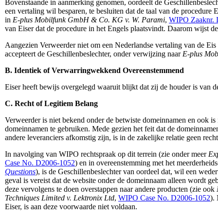
Bovenstaande in aanmerking genomen, oordeelt de Geschillenbeslechter
een vertaling wil besparen, te besluiten dat de taal van de procedure 
in
E-plus Mobilfunk GmbH & Co. KG v. W. Parami
,
WIPO Zaaknr.
van Eiser dat de procedure in het Engels plaatsvindt. Daarom wijst de
Aangezien Verweerder niet om een Nederlandse vertaling van de Eis he
accepteert de Geschillenbeslechter, onder verwijzing naar
E-plus Mob
B. Identiek of Verwarringwekkend Overeenstemmend
Eiser heeft bewijs overgelegd waaruit blijkt dat zij de houder is
C. Recht of Legitiem Belang
Verweerder is niet bekend onder de betwiste domeinnamen en ook is n
domeinnamen te gebruiken. Mede gezien het feit dat de domeinnamen
andere leveranciers afkomstig zijn, is in de zakelijke relatie geen re
In navolging van WIPO rechtspraak op dit terrein (zie onder meer
Exp
Case No. D2006-1052
) en in overeenstemming met het meerderheids
Questions
), is de Geschillenbeslechter van oordeel dat, wil een wed
geval is vereist dat de website onder de domeinnaam alleen wordt g
deze vervolgens te doen overstappen naar andere producten (zie ook
Techniques Limited v. Lektronix Ltd
,
WIPO Case No. D2006-1052
).
Eiser, is aan deze voorwaarde niet voldaan.