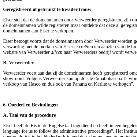
Geregistreerd of gebruikt te kwader trouw
Eiser stelt dat de domeinnamen door Verweerder geregistreerd zijn o
de domeinnamen wilde registreren maar ontdekte dat deze al geregistr
domeinnamen aan Eiser te verkopen.
Eiser betoogt voorts dat de domeinnamen door Verweerder worden geb
verwarring met de merken van Eiser te creëren ten aanzien van de bro
website van Verweerder
alleen
naar Verweerders bedrijf wordt verwez
B. Verweerder
Verweerder voert aan dat zij de domeinnamen heeft geregistreerd 
showroom. Volgens Verweerder kan op de site <imabohasco.nl> worde
verkoop van Hasco en dus ook van Panaria en Kerlite te verhogen”.
6. Oordeel en Bevindingen
A. Taal van de procedure
Eiser heeft de Eis in de Engelse taal ingediend en heeft in een begelei
language for us to follow the administrative proceedings”. Het Insti
voeren, de Eis in het Nederlands te vertalen, dan wel een gemotiveer