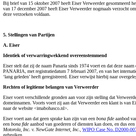
Bij brief van 15 oktober 2007 heeft Eiser Verweerder gesommeerd he
van 17 december 2007 heeft Eiser Verweerder nogmaals verzocht om 
deze verzoeken voldaan.
5. Stellingen van Partijen
A. Eiser
Identiek of verwarringwekkend overeenstemmend
Eiser stelt dat zij de naam Panaria sinds 1974 voert en dat deze naa
PANARIA, met registratiedatum 7 februari 2007, en van het internati
‘lang geleden’ heeft geregistreerd. Eiser verwijst hierbij naar overge
Rechten of legitieme belangen van Verweerder
Eiser voert verschillende gronden aan voor zijn stelling dat Verweerd
domeinnamen. Voorts voert zij aan dat Verweerder een klant is van Eis
naar de website <imabohasco.nl>.
Eiser voert aan dat geen sprake kan zijn van een
bona fide
aanbod van
een
bona fide
aanbod van goederen of diensten kan doen, en dus een l
Motorola, Inc. v. NewGate Internet, Inc.,
WIPO Case No. D2000-00
gebruiken.