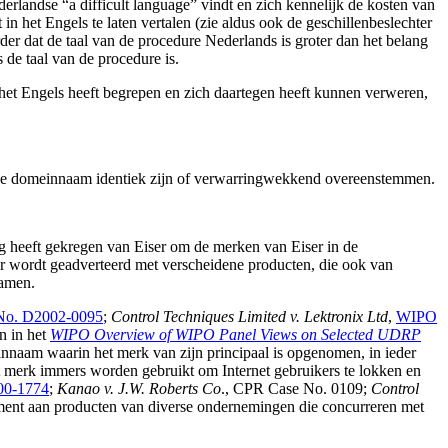
erlandse “a difficult language” vindt en zich kennelijk de kosten van
in het Engels te laten vertalen (zie aldus ook de geschillenbeslechter
der dat de taal van de procedure Nederlands is groter dan het belang
 de taal van de procedure is.
 het Engels heeft begrepen en zich daartegen heeft kunnen verweren,
n de domeinnaam identiek zijn of verwarringwekkend overeenstemmen.
g heeft gekregen van Eiser om de merken van Eiser in de
 wordt geadverteerd met verscheidene producten, die ook van
namen.
No. D2002-0095
;
Control Techniques Limited v. Lektronix Ltd
,
WIPO
n in het
WIPO Overview of WIPO Panel Views on Selected UDRP
innaam waarin het merk van zijn principaal is opgenomen, in ieder
t merk immers worden gebruikt om Internet gebruikers te lokken en
00-1774
;
Kanao v. J.W. Roberts Co
., CPR Case No. 0109;
Control
iment aan producten van diverse ondernemingen die concurreren met