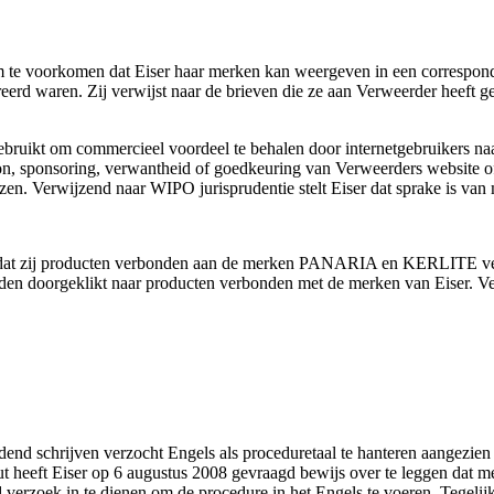
m te voorkomen dat Eiser haar merken kan weergeven in een corresponde
eerd waren. Zij verwijst naar de brieven die ze aan Verweerder heeft 
ruikt om commercieel voordeel te behalen door internetgebruikers naa
n, sponsoring, verwantheid of goedkeuring van Verweerders website of v
en. Verwijzend naar WIPO jurisprudentie stelt Eiser dat sprake is van 
omdat zij producten verbonden aan de merken PANARIA en KERLITE verk
n doorgeklikt naar producten verbonden met de merken van Eiser. Ver
dend schrijven verzocht Engels als proceduretaal te hanteren aangezien h
tuut heeft Eiser op 6 augustus 2008 gevraagd bewijs over te leggen dat
d verzoek in te dienen om de procedure in het Engels te voeren. Tegelij