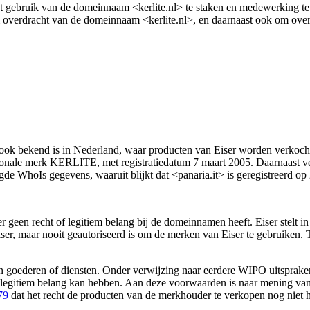
t gebruik van de domeinnaam <kerlite.nl> te staken en medewerking te 
overdracht van de domeinnaam <kerlite.nl>, en daarnaast ook om over
m ook bekend is in Nederland, waar producten van Eiser worden verkocht
onale merk KERLITE, met registratiedatum 7 maart 2005. Daarnaast ver
legde WhoIs gegevens, waaruit blijkt dat <panaria.it> is geregistreerd o
er geen recht of legitiem belang bij de domeinnamen heeft. Eiser stelt i
er, maar nooit geautoriseerd is om de merken van Eiser te gebruiken. T
 goederen of diensten. Onder verwijzing naar eerdere WIPO uitspraken 
egitiem belang kan hebben. Aan deze voorwaarden is naar mening van Ei
79
dat het recht de producten van de merkhouder te verkopen nog niet h