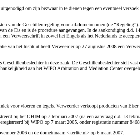
 uitgenodigd om zijn bezwaar in te dienen tegen een eventueel verzoek 
eisten van de Geschillenregeling voor .nl-domeinnamen (de “Regeling”).
an de Eis en is de procedure aangevangen. In de aankondiging d.d. 14 au
n een Verweerschrift in zowel het Engels als het Nederlands te accepter
ie van het Instituut heeft Verweerder op 27 augustus 2008 een Verweer
Geschillenbeslechter in deze zaak. De Geschillenbeslechter stelt vast 
hankelijkheid aan het WIPO Arbitration and Mediation Center overgelegd
keramiek voor vloeren en tegels. Verweerder verkoopt producten van Eiser
rd bij het OHIM op 7 februari 2007 (na een aanvraag d.d. 13 februari
egistreerd bij WIPO op 7 maart 2005, onder registratie nummer 8468
ovember 2006 en de domeinnaam <kerlite.nl> op 6 maart 2007.