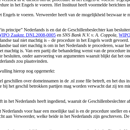
re in het Engels te voeren. Het Instituut heeft voormelde berichten in
t Engels te voeren. Verweerder heeft van de mogelijkheid bezwaar te
“in principe” Nederlands is en dat de Geschillenbeslechter kan besluiten
IPO Zaaknr. DNL2008-0005
en
SNS Bank N.V. v. A. Coppola,
WIPO
erlandse taal niet machtig is – de procedure in het Engels wordt gevoerd.
andse taal niet machtig is om in het Nederlands te procederen, waar he
 niet machtig is. Van een partij die behandeling wenst van de procedure
 te besluiten, onder aanvoering van argumenten waaruit blijkt dat het
derlands zou plaatsvinden.
vulling hierop nog opgemerkt:
kel geschillen over domeinnamen in de .nl zone file betreft, en het dus 
 bij het geschil betrokken partijen mag worden verwacht dat zij ten m
t in het Nederlands heeft ingediend, waaruit de Geschillenbeslechter af
ederlands voor haar een moeilijke taal is en de procedure sneller en eff
cht aan Verweerder, welke beide in het Nederlands zijn geschreven. De