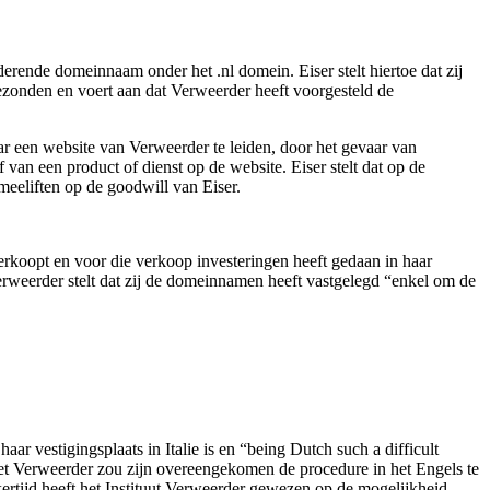
rende domeinnaam onder het .nl domein. Eiser stelt hiertoe dat zij
gezonden en voert aan dat Verweerder heeft voorgesteld de
r een website van Verweerder te leiden, door het gevaar van
an een product of dienst op de website. Eiser stelt dat op de
meeliften op de goodwill van Eiser.
oopt en voor die verkoop investeringen heeft gedaan in haar
weerder stelt dat zij de domeinnamen heeft vastgelegd “enkel om de
aar vestigingsplaats in Italie is en “being Dutch such a difficult
 met Verweerder zou zijn overeengekomen de procedure in het Engels te
kertijd heeft het Instituut Verweerder gewezen op de mogelijkheid