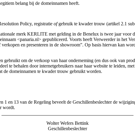
legitiem belang bij de domeinnamen heeft.
olution Policy, registratie
of
gebruik te kwader trouw (artikel 2.1 sub
ionale merk KERLITE met gelding in de Benelux is twee jaar voor de
innaam <panaria.nl> gepubliceerd. Voorts heeft Verweerder in het Ve
ef verkopen en presenteren in de showroom”. Op basis hiervan kan w
 en gebruikt om de verkoop van haar onderneming (en dus ook van produ
 te behalen door internetgebruikers naar haar website te leiden, me
t dat de domeinnamen te kwader trouw gebruikt worden.
len 1 en 13 van de Regeling beveelt de Geschillenbeslechter de wijzi
r wordt.
Wolter Wefers Bettink
Geschillenbeslechter