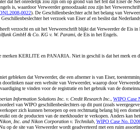
 dat het onredelijk zou zijn om op grond van het feit dat Eiser de Ned
Engels is, waardoor Verweerder genoodzaakt zou zijn het Verweerschrift 
 DNL2008-0022
). De Geschillenbeslechter acht het belang van Verweer
 Geschillenbeslechter het verzoek van Eiser af en beslist dat Nederlands
eft verzocht en uit het Verweerschrift blijkt dat Verweerder de Eis in
ilfunk GmbH & Co. KG v. W. Parami
, de Eis in het Engels.
 van de merken KERLITE en PANARIA. Niet in geschil is dat het merk e
iet gebleken dat Verweerder, die een afnemer is van Eiser, toestemmin
 doorlinken naar een website van Verweerder, waarop door Verweerder
chtvaardiging te vinden voor de registratie en het gebruik van de domein
erian Information Solutions Inc. v. Credit Research Inc
.,
WIPO Case 
oordeel van WIPO geschillenbeslechters op dit punt (zoals weergegeve
erverkoper zich kunnen beroepen op een rechtmatig belang bij een dome
ebruikt om de producten van de merkhouder te verkopen. Anders kan he
Nikon, Inc. and Nikon Corporation v. Technilab
,
WIPO Case No. D20
 Nu op de site van Verweerder wordt geadverteerd met een ruim assort