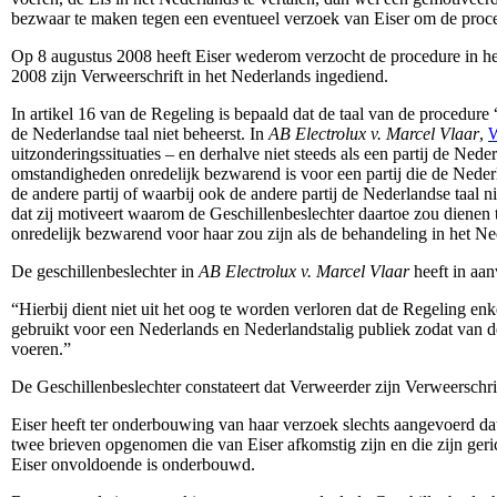
bezwaar te maken tegen een eventueel verzoek van Eiser om de procedu
Op 8 augustus 2008 heeft Eiser wederom verzocht de procedure in he
2008 zijn Verweerschrift in het Nederlands ingediend.
In artikel 16 van de Regeling is bepaald dat de taal van de procedure 
de Nederlandse taal niet beheerst. In
AB Electrolux v. Marcel Vlaar
,
W
uitzonderingssituaties – en derhalve niet steeds als een partij de Ned
omstandigheden onredelijk bezwarend is voor een partij die de Nederl
de andere partij of waarbij ook de andere partij de Nederlandse taal
dat zij motiveert waarom de Geschillenbeslechter daartoe zou dienen
onredelijk bezwarend voor haar zou zijn als de behandeling in het Ne
De geschillenbeslechter in
AB Electrolux v. Marcel Vlaar
heeft in aan
“Hierbij dient niet uit het oog te worden verloren dat de Regeling en
gebruikt voor een Nederlands en Nederlandstalig publiek zodat van de
voeren.”
De Geschillenbeslechter constateert dat Verweerder zijn Verweerschrif
Eiser heeft ter onderbouwing van haar verzoek slechts aangevoerd dat N
twee brieven opgenomen die van Eiser afkomstig zijn en die zijn geri
Eiser onvoldoende is onderbouwd.