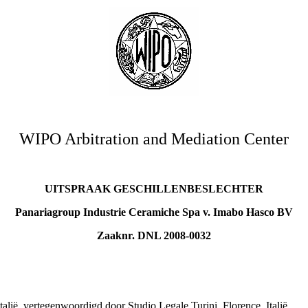
WIPO Arbitration and Mediation Center
UITSPRAAK GESCHILLENBESLECHTER
Panariagroup Industrie Ceramiche Spa v. Imabo Hasco BV
Zaaknr. DNL 2008-0032
alië, vertegenwoordigd door Studio Legale Turini, Florence, Italië.