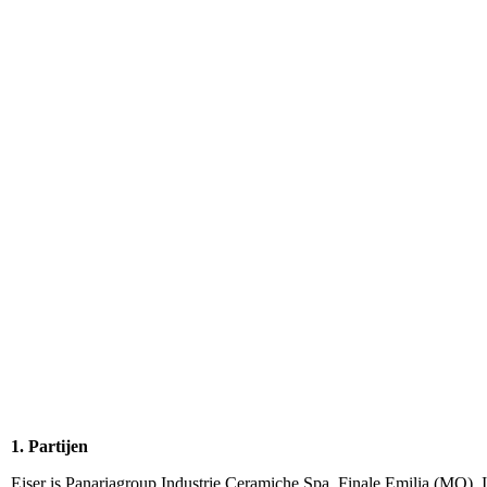
1. Partijen
Eiser is Panariagroup Industrie Ceramiche Spa, Finale Emilia (MO), It