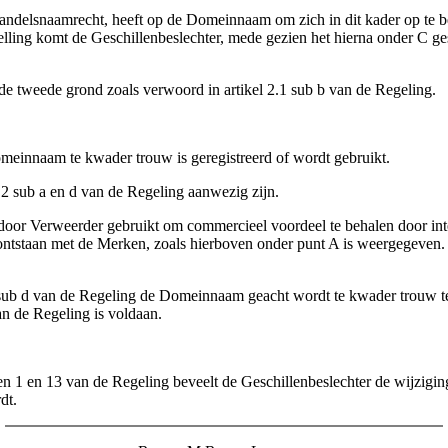
andelsnaamrecht, heeft op de Domeinnaam om zich in dit kader op te ber
ng komt de Geschillenbeslechter, mede gezien het hierna onder C geste
 de tweede grond zoals verwoord in artikel 2.1 sub b van de Regeling.
Domeinnaam te kwader trouw is geregistreerd of wordt gebruikt.
.2 sub a en d van de Regeling aanwezig zijn.
oor Verweerder gebruikt om commercieel voordeel te behalen door in
ntstaan met de Merken, zoals hierboven onder punt A is weergegeven. Ve
 sub d van de Regeling de Domeinnaam geacht wordt te kwader trouw te 
n de Regeling is voldaan.
len 1 en 13 van de Regeling beveelt de Geschillenbeslechter de wij
dt.