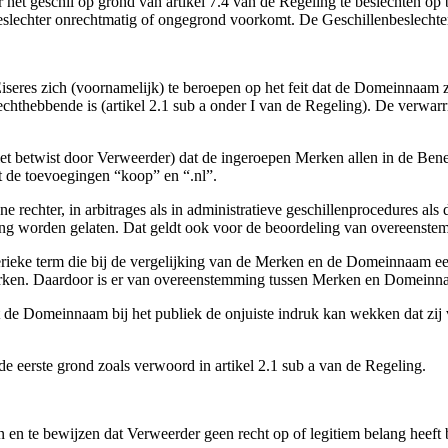
het geschil op grond van artikel 7.4 van de Regeling te beslechten op ba
eslechter onrechtmatig of ongegrond voorkomt. De Geschillenbeslechter 
Eiseres zich (voornamelijk) te beroepen op het feit dat de Domeinnaam 
hebbende is (artikel 2.1 sub a onder I van de Regeling). De verwarrin
niet betwist door Verweerder) dat de ingeroepen Merken allen in de Be
 de toevoegingen “koop” en “.nl”.
echter, in arbitrages als in administratieve geschillenprocedures als 
 worden gelaten. Dat geldt ook voor de beoordeling van overeenste
ke term die bij de vergelijking van de Merken en de Domeinnaam een 
rken. Daardoor is er van overeenstemming tussen Merken en Domeinn
de Domeinnaam bij het publiek de onjuiste indruk kan wekken dat zij 
de eerste grond zoals verwoord in artikel 2.1 sub a van de Regeling.
len en te bewijzen dat Verweerder geen recht op of legitiem belang heef