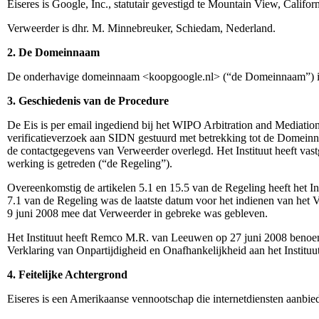
Eiseres is Google, Inc., statutair gevestigd te Mountain View, Cal
Verweerder is dhr. M. Minnebreuker, Schiedam, Nederland.
2. De Domeinnaam
De onderhavige domeinnaam <koopgoogle.nl> (“de Domeinnaam”) is g
3. Geschiedenis van de Procedure
De Eis is per email ingediend bij het WIPO Arbitration and Mediation
verificatieverzoek aan SIDN gestuurd met betrekking tot de Domein
de contactgegevens van Verweerder overlegd. Het Instituut heeft vast
werking is getreden (“de Regeling”).
Overeenkomstig de artikelen 5.1 en 15.5 van de Regeling heeft het I
7.1 van de Regeling was de laatste datum voor het indienen van het V
9 juni 2008 mee dat Verweerder in gebreke was gebleven.
Het Instituut heeft Remco M.R. van Leeuwen op 27 juni 2008 benoemd a
Verklaring van Onpartijdigheid en Onafhankelijkheid aan het Instituut
4. Feitelijke Achtergrond
Eiseres is een Amerikaanse vennootschap die internetdiensten aanbie