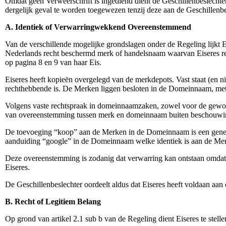
Omdat geen Verweerschrift is ingediend dient de Geschillenbeslechter 
dergelijk geval te worden toegewezen tenzij deze aan de Geschillenb
A. Identiek of Verwarringwekkend Overeenstemmend
Van de verschillende mogelijke grondslagen onder de Regeling lijkt 
Nederlands recht beschermd merk of handelsnaam waarvan Eiseres recht
op pagina 8 en 9 van haar Eis.
Eiseres heeft kopieën overgelegd van de merkdepots. Vast staat (en 
rechthebbende is. De Merken liggen besloten in de Domeinnaam, met
Volgens vaste rechtspraak in domeinnaamzaken, zowel voor de gewone r
van overeenstemming tussen merk en domeinnaam buiten beschouwing
De toevoeging “koop” aan de Merken in de Domeinnaam is een generie
aanduiding “google” in de Domeinnaam welke identiek is aan de Me
Deze overeenstemming is zodanig dat verwarring kan ontstaan omdat 
Eiseres.
De Geschillenbeslechter oordeelt aldus dat Eiseres heeft voldaan aan 
B. Recht of Legitiem Belang
Op grond van artikel 2.1 sub b van de Regeling dient Eiseres te stel