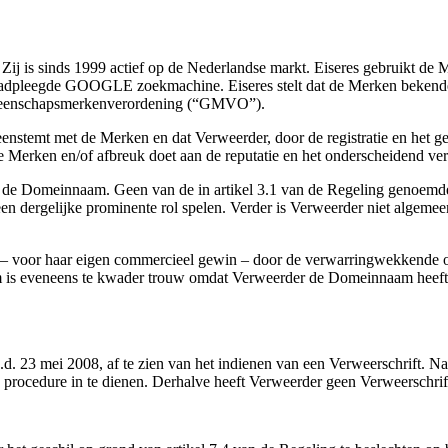
Zij is sinds 1999 actief op de Nederlandse markt. Eiseres gebruikt de
eraadpleegde GOOGLE zoekmachine. Eiseres stelt dat de Merken bekende 
Gemeenschapsmerkenverordening (“GMVO”).
enstemt met de Merken en dat Verweerder, door de registratie en het 
de Merken en/of afbreuk doet aan de reputatie en het onderscheidend v
bij de Domeinnaam. Geen van de in artikel 3.1 van de Regeling genoem
n dergelijke prominente rol spelen. Verder is Verweerder niet algeme
– voor haar eigen commercieel gewin – door de verwarringwekkende o
am is eveneens te kwader trouw omdat Verweerder de Domeinnaam heeft 
d. 23 mei 2008, af te zien van het indienen van een Verweerschrift. Na 
procedure in te dienen. Derhalve heeft Verweerder geen Verweerschrif