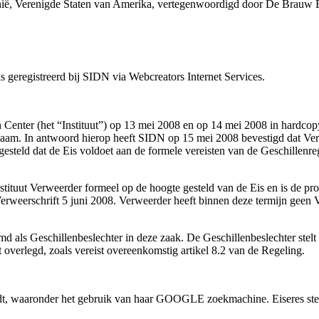
ifornië, Verenigde Staten van Amerika, vertegenwoordigd door De Brau
eregistreerd bij SIDN via Webcreators Internet Services.
 Center (het “Instituut”) op 13 mei 2008 en op 14 mei 2008 in hardcop
naam. In antwoord hierop heeft SIDN op 15 mei 2008 bevestigd dat Ver
gesteld dat de Eis voldoet aan de formele vereisten van de Geschillenr
nstituut Verweerder formeel op de hoogte gesteld van de Eis en is de 
erweerschrift 5 juni 2008. Verweerder heeft binnen deze termijn geen 
ls Geschillenbeslechter in deze zaak. De Geschillenbeslechter stelt v
 overlegd, zoals vereist overeenkomstig artikel 8.2 van de Regeling.
dt, waaronder het gebruik van haar GOOGLE zoekmachine. Eiseres stelt 