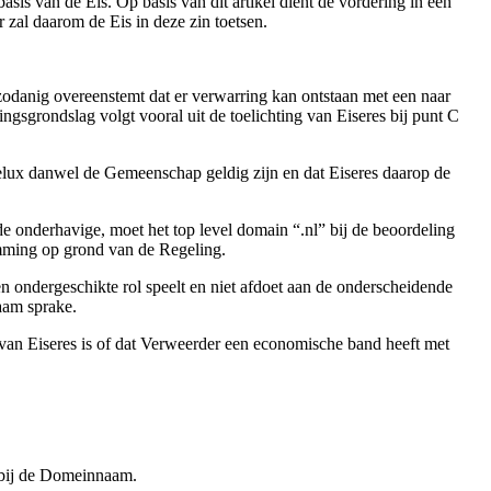
sis van de Eis. Op basis van dit artikel dient de vordering in een
zal daarom de Eis in deze zin toetsen.
zodanig overeenstemt dat er verwarring kan ontstaan met een naar
gsgrondslag volgt vooral uit de toelichting van Eiseres bij punt C
nelux danwel de Gemeenschap geldig zijn en dat Eiseres daarop de
de onderhavige, moet het top level domain “.nl” bij de beoordeling
mming op grond van de Regeling.
ondergeschikte rol speelt en niet afdoet aan de onderscheidende
aam sprake.
van Eiseres is of dat Verweerder een economische band heeft met
t bij de Domeinnaam.