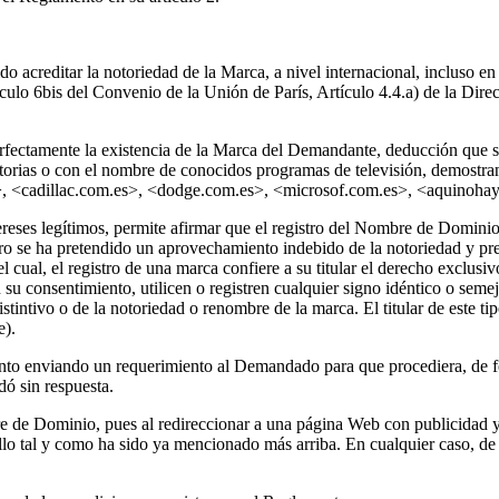
 acreditar la notoriedad de la Marca, a nivel internacional, incluso e
ículo 6bis del Convenio de la Unión de París, Artículo 4.4.a) de la Dir
fectamente la existencia de la Marca del Demandante, deducción que s
orias o con el nombre de conocidos programas de televisión, demostrand
s>, <cadillac.com.es>, <dodge.com.es>, <microsof.com.es>, <aquinohay
tereses legítimos, permite afirmar que el registro del Nombre de Domini
tro se ha pretendido un aprovechamiento indebido de la notoriedad y pr
cual, el registro de una marca confiere a su titular el derecho exclusiv
n su consentimiento, utilicen o registren cualquier signo idéntico o sem
ntivo o de la notoriedad o renombre de la marca. El titular de este tip
e).
to enviando un requerimiento al Demandado para que procediera, de fo
dó sin respuesta.
de Dominio, pues al redireccionar a una página Web con publicidad y e
lo tal y como ha sido ya mencionado más arriba. En cualquier caso, de a