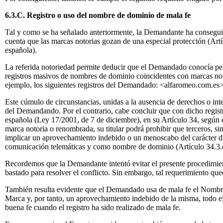
6.3.C. Registro o uso del nombre de dominio de mala fe
Tal y como se ha señalado anteriormente, la Demandante ha conseguido
cuenta que las marcas notorias gozan de una especial protección (Art
española).
La referida notoriedad permite deducir que el Demandado conocía per
registros masivos de nombres de dominio coincidentes con marcas not
ejemplo, los siguientes registros del Demandado: <alfaromeo.com.e
Este cúmulo de circunstancias, unidas a la ausencia de derechos o in
del Demandando. Por el contrario, cabe concluir que con dicho regis
española (Ley 17/2001, de 7 de diciembre), en su Artículo 34, según el 
marca notoria o renombrada, su titular podrá prohibir que terceros, si
implicar un aprovechamiento indebido o un menoscabo del carácter disti
comunicación telemáticas y como nombre de dominio (Artículo 34.3.
Recordemos que la Demandante intentó evitar el presente procedimien
bastado para resolver el conflicto. Sin embargo, tal requerimiento que
También resulta evidente que el Demandado usa de mala fe el Nombre 
Marca y, por tanto, un aprovechamiento indebido de la misma, todo el
buena fe cuando el registro ha sido realizado de mala fe.