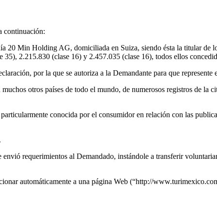
a continuación:
a 20 Min Holding AG, domiciliada en Suiza, siendo ésta la titular de l
e 35), 2.215.830 (clase 16) y 2.457.035 (clase 16), todos ellos concedi
declaración, por la que se autoriza a la Demandante para que represente
muchos otros países de todo el mundo, de numerosos registros de la cit
o particularmente conocida por el consumidor en relación con las publ
.
te envió requerimientos al Demandado, instándole a transferir volunta
cionar automáticamente a una página Web (“http://www.turimexico.com/”