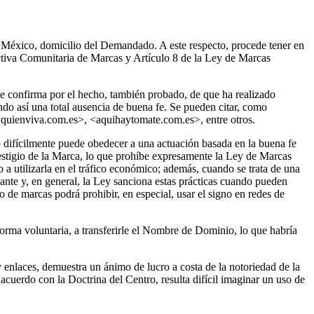
n México, domicilio del Demandado. A este respecto, procede tener en
ectiva Comunitaria de Marcas y Artículo 8 de la Ley de Marcas
e confirma por el hecho, también probado, de que ha realizado
o así una total ausencia de buena fe. Se pueden citar, como
quienviva.com.es>, <aquihaytomate.com.es>, entre otros.
o difícilmente puede obedecer a una actuación basada en la buena fe
estigio de la Marca, lo que prohíbe expresamente la Ley de Marcas
o a utilizarla en el tráfico económico; además, cuando se trata de una
ejante y, en general, la Ley sanciona estas prácticas cuando pueden
o de marcas podrá prohibir, en especial, usar el signo en redes de
rma voluntaria, a transferirle el Nombre de Dominio, lo que habría
nlaces, demuestra un ánimo de lucro a costa de la notoriedad de la
cuerdo con la Doctrina del Centro, resulta difícil imaginar un uso de