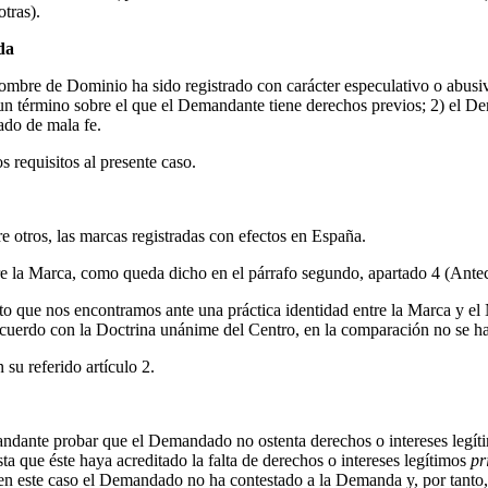
otras).
da
ombre de Dominio ha sido registrado con carácter especulativo o abusiv
 un término sobre el que el Demandante tiene derechos previos; 2) el 
ado de mala fe.
 requisitos al presente caso.
e otros, las marcas registradas con efectos en España.
bre la Marca, como queda dicho en el párrafo segundo, apartado 4 (Ant
sto que nos encontramos ante una práctica identidad entre la Marca y 
acuerdo con la Doctrina unánime del Centro, en la comparación no se h
 su referido artículo 2.
andante probar que el Demandado no ostenta derechos o intereses leg
a que éste haya acreditado la falta de derechos o intereses legítimos
pr
 este caso el Demandado no ha contestado a la Demanda y, por tanto,