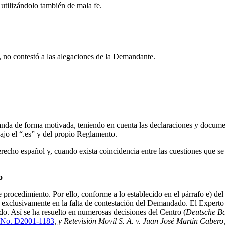
utilizándolo también de mala fe.
 no contestó a las alegaciones de la Demandante.
nda de forma motivada, teniendo en cuenta las declaraciones y document
jo el “.es” y del propio Reglamento.
Derecho español y, cuando exista coincidencia entre las cuestiones que s
o
ocedimiento. Por ello, conforme a lo establecido en el párrafo e) del 
xclusivamente en la falta de contestación del Demandado. El Experto h
ado. Así se ha resuelto en numerosas decisiones del Centro (
Deutsche Ba
No. D2001-1183
, y Retevisión Movil S. A. v. Juan José Martín Cabero