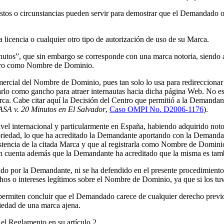
stos o circunstancias pueden servir para demostrar que el Demandado o
encia o cualquier otro tipo de autorización de uso de su Marca.
tos”, que sin embargo se corresponde con una marca notoria, siendo ad
gistro como Nombre de Dominio.
rcial del Nombre de Dominio, pues tan solo lo usa para redireccionar 
zarlo como gancho para atraer internautas hacia dicha página Web. No e
arca. Cabe citar aquí la Decisión del Centro que permitió a la Demand
ASA v. 20 Minutos en El Salvador
,
Caso OMPI No. D2006-1176
).
ivel internacional y particularmente en España, habiendo adquirido not
riedad, lo que ha acreditado la Demandante aportando con la Demanda 
stencia de la citada Marca y que al registrarla como Nombre de Dominio
o en cuenta además que la Demandante ha acreditado que la misma es 
do por la Demandante, ni se ha defendido en el presente procedimiento,
os o intereses legítimos sobre el Nombre de Dominio, ya que si los tuv
permiten concluir que el Demandado carece de cualquier derecho previo
riedad de una marca ajena.
 el Reglamento en su artículo 2.