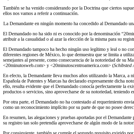
También se ha venido considerando por la Doctrina que ciertos supue
ellos nos vamos a referir a continuación.
La Demandante en ningún momento ha concedido al Demandado una lic
El Demandado no ha sido ni es conocido por la denominación “20minu
atribuir a la casualidad o al azar la elección de la misma para su re
El Demandado tampoco ha hecho ningún uso legítimo y leal o no come
diferentes regiones de México, lo que demuestra que se limita a utili
semejantes al presente, como consecuencia de la notoriedad de su M
<20minutosweb.com> y <20minutoscentroamerica.com> (
Schibsted 
En efecto, la Demandante lleva muchos años utilizando la Marca, a n
Española de Patentes y Marcas ha declarado expresamente dicha noto
ello, resulta evidente que el Demandado conocía perfectamente la exi
productos o servicios, sino aprovecharse de su notoriedad, teniend
Por otra parte, el Demandado no ha contestado al requerimiento envia
como un reconocimiento implícito por su parte de que no posee derech
En resumen, las alegaciones y pruebas aportadas por el Demandante 
su registro tan solo pretendía aprovecharse de algún modo de la noto
Por consiguiente, también se cumple el segundo requisito exigido por