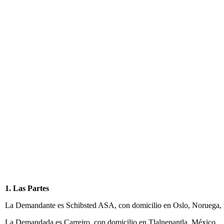
1. Las Partes
La Demandante es Schibsted ASA, con domicilio en Oslo, Noruega, r
La Demandada es Carreiro, con domicilio en Tlalnepantla, México.