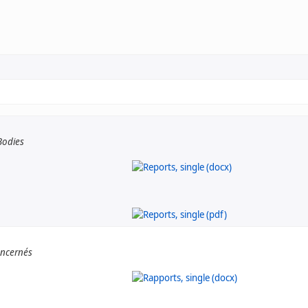
Bodies
oncernés