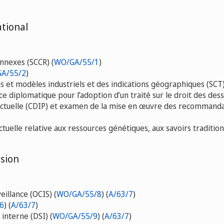
ational
nnexes (SCCR) (
WO/GA/55/1
)
A/55/2
)
et modèles industriels et des indications géographiques (SCT)
 diplomatique pour l’adoption d’un traité sur le droit des dess
ectuelle (CDIP) et examen de la mise en œuvre des recommanda
uelle relative aux ressources génétiques, aux savoirs traditionn
sion
illance (OCIS) (
WO/GA/55/8
) (
A/63/7
)
6
) (
A/63/7
)
 interne (DSI) (
WO/GA/55/9
) (
A/63/7
)