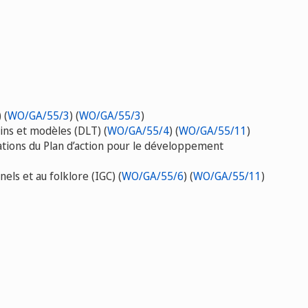
 (
WO/GA/55/3
) (
WO/GA/55/3
)
ins et modèles (DLT) (
WO/GA/55/4
) (
WO/GA/55/11
)
tions du Plan d’action pour le développement
els et au folklore (IGC) (
WO/GA/55/6
) (
WO/GA/55/11
)