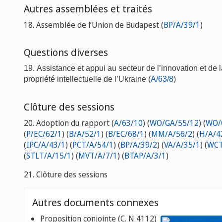
Autres assemblées et traités
18. Assemblée de l’Union de Budapest (
BP/A/39/1
)
Questions diverses
19. Assistance et appui au secteur de l’innovation et de l
propriété intellectuelle de l’Ukraine (
A/63/8
)
Clôture des sessions
20. Adoption du rapport (
A/63/10
) (
WO/GA/55/12
) (
WO/
(
P/EC/62/1
) (
B/A/52/1
) (
B/EC/68/1
) (
MM/A/56/2
) (
H/A/4
(
IPC/A/43/1
) (
PCT/A/54/1
) (
BP/A/39/2
) (
VA/A/35/1
) (
WCT
(
STLT/A/15/1
) (
MVT/A/7/1
) (
BTAP/A/3/1
)
21. Clôture des sessions
Autres documents connexes
Proposition conjointe (C. N 4112)