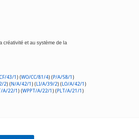
a créativité et au système de la
CF/43/1
) (
WO/CC/81/4
) (
P/A/58/1
)
2/2
) (
N/A/42/1
) (
LI/A/39/2
) (
LO/A/42/1
)
/A/22/1
) (
WPPT/A/22/1
) (
PLT/A/21/1
)