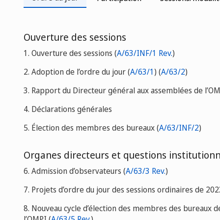
Ouverture des sessions
1. Ouverture des sessions (
A/63/INF/1 Rev.
)
2. Adoption de l’ordre du jour
(
A/63/1
)
(
A/63/2
)
3. Rapport du Directeur général aux assemblées de l’O
4. Déclarations générales
5. Élection des membres des bureaux (
A/63/INF/2
)
Organes directeurs et questions institutionn
6. Admission d’observateurs (
A/63/3 Rev.
)
7. Projets d’ordre du jour des sessions ordinaires de 202
8. Nouveau cycle d’élection des membres des bureaux d
l’OMPI (
A/63/5 Rev.
)