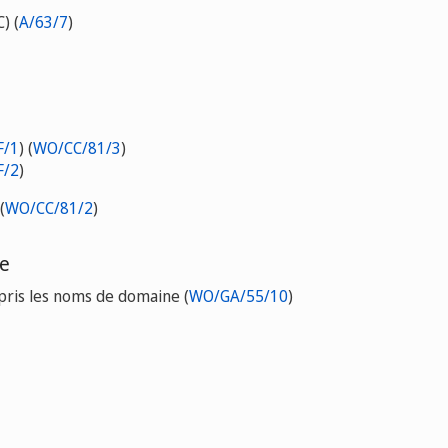
) (
A/63/7
)
F/1
) (
WO/CC/81/3
)
F/2
)
(
WO/CC/81/2
)
le
pris les noms de domaine (
WO/GA/55/10
)