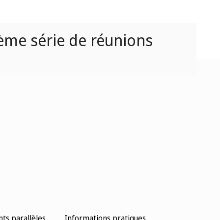
ème série de réunions
s parallèles
Informations pratiques