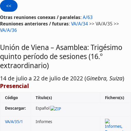
Otras reuniones conexas / paralelas
:
A/63
Reuniones anteriores / futuras
:
VA/A/34
>> VA/A/35 >>
VA/A/36
Unión de Viena – Asamblea: Trigésimo
quinto período de sesiones (16.º
extraordinario)
14 de julio a 22 de julio de 2022 (
Ginebra, Suiza
)
Presencial
Código
Título(s)
Fichero(s)
Descargar:
Español
VA/A/35/1
Informes