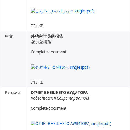
724 KB
中文
外聘审计员的报告
秘书处编拟
Complete document
715 KB
Русский
ОТЧЕТ ВНЕШНЕГО АУДИТОРА
подготовлен Секретариатом
Complete document